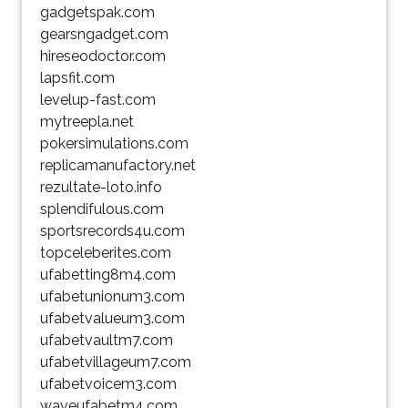
gadgetspak.com
gearsngadget.com
hireseodoctor.com
lapsfit.com
levelup-fast.com
mytreepla.net
pokersimulations.com
replicamanufactory.net
rezultate-loto.info
splendifulous.com
sportsrecords4u.com
topceleberites.com
ufabetting8m4.com
ufabetunionum3.com
ufabetvalueum3.com
ufabetvaultm7.com
ufabetvillageum7.com
ufabetvoicem3.com
waveufabetm4.com