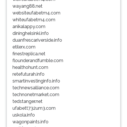
wayang88.net
websiteufabetm4.com
whiteufabetm4.com
anikalappy.com
dininghelsinki.info
duanfrescariverside.info
etilerx.com
finestreplica.net
flounderandfumble.com
healthohunt.com
retefuturah.info
smartinvestinginfo.info
technewsalliance.com
technonetmarket.com
tedstanger.net
ufabett732um3.com
uskola.info
wagonpaints.info