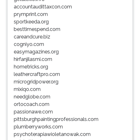
accountaudittaxcon.com
prymprint.com
sportkeeda.org
besttimespend.com
careandcure.biz
cogniyo.com
easymagazines.org
hirfanjilasmi.com
hometricks.org
leathercraftpro.com
microgridpower.org
mixiqo.com
needglobe.com
ortocoach.com
passionawe.com
pittsburghpaintingprofessionals.com
plumberryworks.com
psychoterapiawioletanowak.com