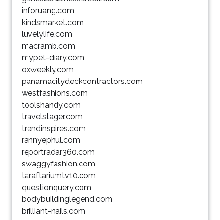
inforuang.com
kindsmarket.com
luvelylife.com
macramb.com
mypet-diary.com
oxweekly.com
panamacitydeckcontractors.com
westfashions.com
toolshandy.com
travelstager.com
trendinspires.com
rannyephul.com
reportradar360.com
swaggyfashion.com
taraftariumtv10.com
questionquery.com
bodybuildinglegend.com
brilliant-nails.com