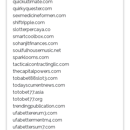
quickultimate.com
quirkyquester.com
sexmedicineformen.com
shiftripple.com
slotterpercaya.co
smartcoolbox.com
sohanjitfinances.com
soulfulhousemusic.net
sparklooms.com
tacticalcontractingllc.com
thecapitalpowers.com
tobabet88slot3.com
todayscurrentnews.com
totobet77.asia
totobet77.org
trendingpublication.com
ufabettererum3.com
ufabettermentm4.com
ufabettersum7.com