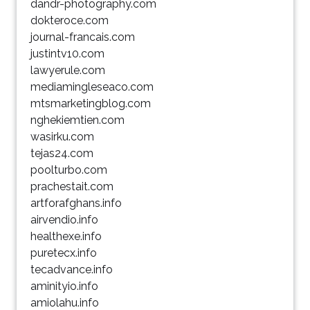
dandr-photography.com
dokteroce.com
journal-francais.com
justintv10.com
lawyerule.com
mediamingleseaco.com
mtsmarketingblog.com
nghekiemtien.com
wasirku.com
tejas24.com
poolturbo.com
prachestait.com
artforafghans.info
airvendio.info
healthexe.info
puretecx.info
tecadvance.info
aminityio.info
amiolahu.info