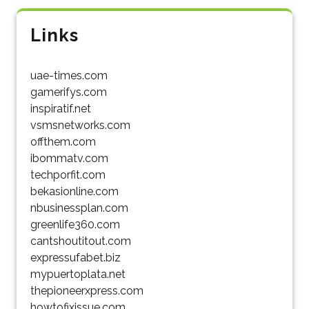
Links
uae-times.com
gamerifys.com
inspiratif.net
vsmsnetworks.com
offthem.com
ibommatv.com
techporfit.com
bekasionline.com
nbusinessplan.com
greenlife360.com
cantshoutitout.com
expressufabet.biz
mypuertoplata.net
thepioneerxpress.com
howtofixissue.com