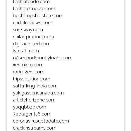
techintendo.com
techgreenpure.com
bestdropshipstore.com
cartelreviews.com
surfsway.com
nailartproduct.com
digitactseed.com
lvlcraft.com
90secondmoneyloans.com
xenmicro.com
rodrovers.com
tripssolution.com
satta-king-india.com
yukigassencanada.com
articlehorizone.com
yuqqbbzp.com
7betagents6.com
coronavirusuptodate.com
crackinstreams.com