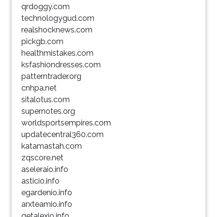
qrdoggy.com
technologygud.com
realshocknews.com
pickgb.com
healthmistakes.com
ksfashiondresses.com
patterntrader.org
cnhpa.net
sitalotus.com
supernotes.org
worldsportsempires.com
updatecentral360.com
katamastah.com
zqscore.net
aseleraio.info
asticio.info
egardenio.info
arxteamio.info
getalexio.info