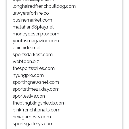
longhairedfrenchbulldog.com
lawyersforhire.co
businemarket.com
matahari88play.net
moneydescriptor.com
youthsmagazine.com
painaidee.net
sportsdarkest.com
webtoon.biz
thesportswires.com
hyungpro.com
sportingnewsnet.com
sportstime24day.com
sporteslive.com
theblingblingshields.com
pinkfrenchtipnails.com
newgamestv.com
sportsgallerys.com