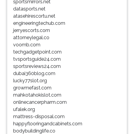
sportsmirrors.net
datasports.net
atasehirescortu.net
engineeringtechub.com
jerryescorts.com
attorneylegal.co
voomb.com
techgadgetpoint.com
tvsportsguide24.com
sportsreviews24.com
dubai360blog.com
lucky77slot.org
growmefast.com
mahkotahokislot.com
onlinecancerpharm.com
ufalek.org
mattress-disposal.com
happyflooringandcabinets.com
bodybuildinglife.co