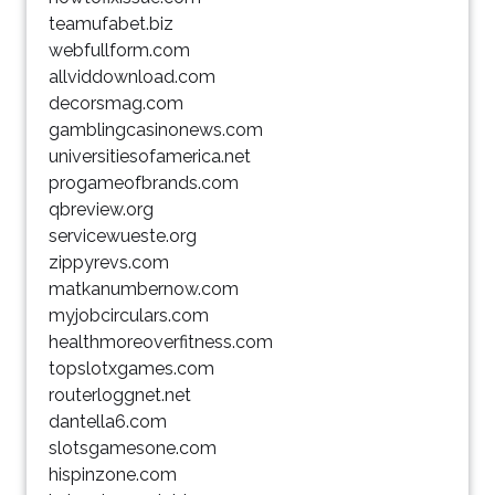
teamufabet.biz
webfullform.com
allviddownload.com
decorsmag.com
gamblingcasinonews.com
universitiesofamerica.net
progameofbrands.com
qbreview.org
servicewueste.org
zippyrevs.com
matkanumbernow.com
myjobcirculars.com
healthmoreoverfitness.com
topslotxgames.com
routerloggnet.net
dantella6.com
slotsgamesone.com
hispinzone.com