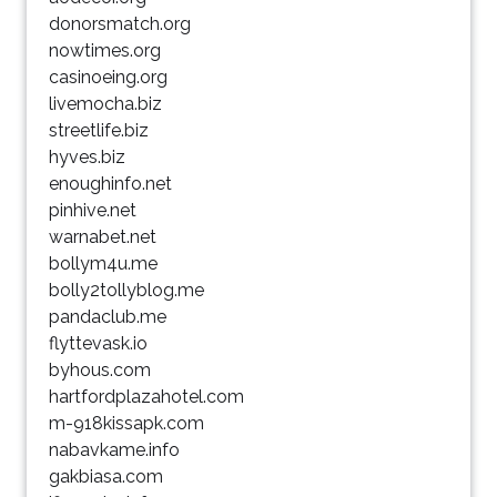
donorsmatch.org
nowtimes.org
casinoeing.org
livemocha.biz
streetlife.biz
hyves.biz
enoughinfo.net
pinhive.net
warnabet.net
bollym4u.me
bolly2tollyblog.me
pandaclub.me
flyttevask.io
byhous.com
hartfordplazahotel.com
m-918kissapk.com
nabavkame.info
gakbiasa.com