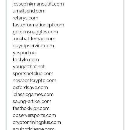
jessepinkmanoutfit.com
umailsend.com
retarys.com
fasterformationcpf.com
goldensnuggles.com
lookbattlemap.com
buyrdpservice.com
yesport.net
tostylo.com
yougetthat.net
sportsnetclub.com
newbestcrypto.com
oxfordsave.com
iclassicgames.com
saung-artikel.com
fasthokivip2.com
observersports.com
cryptominingplus.com
aquinoticiaspe.com