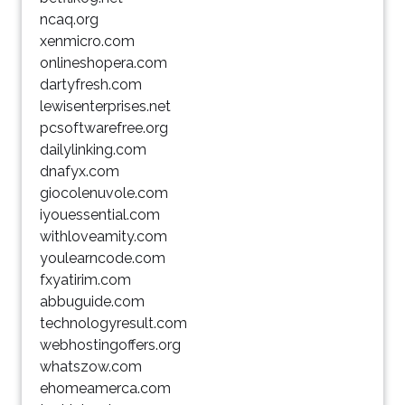
ncaq.org
xenmicro.com
onlineshopera.com
dartyfresh.com
lewisenterprises.net
pcsoftwarefree.org
dailylinking.com
dnafyx.com
giocolenuvole.com
iyouessential.com
withloveamity.com
youlearncode.com
fxyatirim.com
abbuguide.com
technologyresult.com
webhostingoffers.org
whatszow.com
ehomeamerca.com