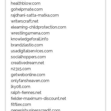
healthblow.com
gohelpmate.com
rajdhani-satta-matka.com
writerscraft.net
elearning-childprotection.com
wrestling4mena.com
knowledgeforall.info
brand2lastio.com
usadigitalservices.com
socialhoppers.com
creativedream.net
n2315.com
getwebonline.com
onlyfansheaven.com
lky08.com
ralph-fiennes.net
fielder-maximum-discount.net
fitfllex.com
genesisbusinesscredit.com