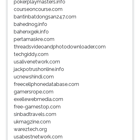
pokerplaymasters.info
courseoncourse.com
bantinbatdongsan247.com
bahednog.info
bahenxgek.info
pertamaskre.com
threadsvideoandphotodownloader.com
techgiddy.com
usalivenetwork.com
jackpotrushonline.info
ucnewshindi.com
freecellphonedatabase.com
gamersrope.com
exellewebmedia.com
free-gamestop.com
sinbadtravels.com
ukmagzine.com
wareztech.org
usabestnetwork.com