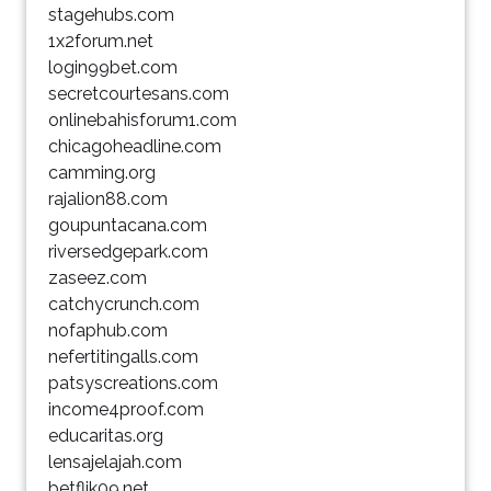
stagehubs.com
1x2forum.net
login99bet.com
secretcourtesans.com
onlinebahisforum1.com
chicagoheadline.com
camming.org
rajalion88.com
goupuntacana.com
riversedgepark.com
zaseez.com
catchycrunch.com
nofaphub.com
nefertitingalls.com
patsyscreations.com
income4proof.com
educaritas.org
lensajelajah.com
betflik09.net