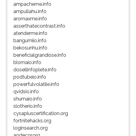
ampacheme.info
ampullahu.info
aromaxme.info
asserthatecontrast.info
atenderme.info
bangumiio.info
bekosunhu.info
beneficialgrandiose.info
blomaio.info
dosellinfoplete.info
podtubeio.info
powerfulvolatile.info
qvidsio.info
shumaio.info
slotherio.info
cysapluscertification.org
fortnitehacks.org
loginsearch.org
aodecor.org