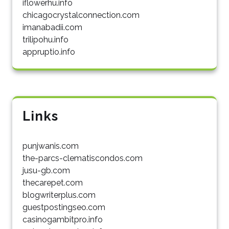
iflowerhu.info
chicagocrystalconnection.com
imanabadii.com
trilipohu.info
appruptio.info
Links
punjwanis.com
the-parcs-clematiscondos.com
jusu-gb.com
thecarepet.com
blogwriterplus.com
guestpostingseo.com
casinogambitpro.info