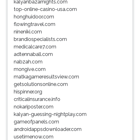
kalyanbazarnights.com
top-online-casino-usa.com
honghuidoor.com
flowingtravel.com
nineniki.com
brandiospecialists.com
medicalcare7.com
adtennaball.com
nabzah.com
mongive.com
matkagameresultsview.com
getsolutionsonline.com
hispinner.org
criticalinsurance.info
nokariposter.com
kalyan-guessing-nightplay.com
gameofpanels.com
androidappsdownloader.com
usetimenow.com