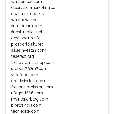
waitfornext.com
clearvisionmarketing.co
quantum-code.co
whatnews.me
final-dream.com
finest-replica.net
gestioneinh.info
prosportdaily.net
salesinvest22.com
teseract.org
trendy-ama-shop.com
ufabett732m7.com
visiofood.com
droidwindow.com
freeprsubmission.com
ufagold666.com
myinteriorblog.com
bnewsindia.com
techiepick.com