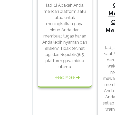
[ad_1] Apakah Anda
mencari platform satu
Me
atap untuk
C
meningkatkan gaya
Me
hidup Anda dan
membuat tugas harian
Anda lebih nyaman dan
[ad_1
efisien? Tidak terlihat
saat 
lagi dari Republik365,
dan
platform gaya hidup
wak
utama
me
Read More
mewarn
membi
Anda 
Anda
setia
warn