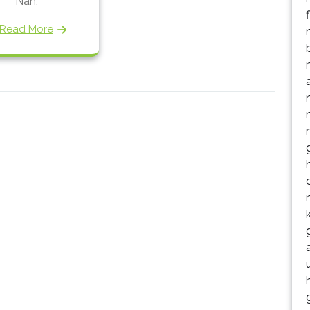
Nah,
Read More