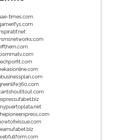
uae-times.com
gamerifys.com
inspiratif.net
vsmsnetworks.com
offthem.com
ibommatv.com
techporfit.com
bekasionline.com
nbusinessplan.com
greenlife360.com
cantshoutitout.com
expressufabet.biz
mypuertoplata.net
thepioneerxpress.com
howtofixissue.com
teamufabet.biz
webfullform.com