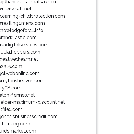
rajdhani-satta-matka.com
writerscraft.net
elearning-childprotection.com
wrestling4mena.com
knowledgeforall.info
brand2lastio.com
usadigitalservices.com
socialhoppers.com
creativedream.net
n2315.com
getwebonline.com
onlyfansheaven.com
lky08.com
ralph-fiennes.net
fielder-maximum-discount.net
fitfllex.com
genesisbusinesscredit.com
inforuang.com
kindsmarket.com