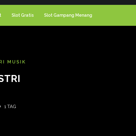
t
Slot Gratis
Slot Gampang Menang
RI MUSIK
STRI
1 TAG