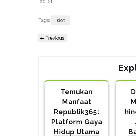
[ad_2]
Tags:
slot
Post
Previous
Previous
Post
navigation
Exp
Temukan
D
Manfaat
M
Republik365:
hi
Platform Gaya
Hidup Utama
B