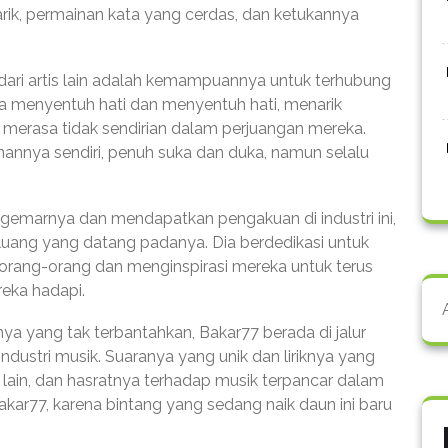
rik, permainan kata yang cerdas, dan ketukannya
ari artis lain adalah kemampuannya untuk terhubung
ya menyentuh hati dan menyentuh hati, menarik
erasa tidak sendirian dalam perjuangan mereka.
annya sendiri, penuh suka dan duka, namun selalu
emarnya dan mendapatkan pengakuan di industri ini,
eluang yang datang padanya. Dia berdedikasi untuk
orang-orang dan menginspirasi mereka untuk terus
eka hadapi.
a yang tak terbantahkan, Bakar77 berada di jalur
ndustri musik. Suaranya yang unik dan liriknya yang
ain, dan hasratnya terhadap musik terpancar dalam
Bakar77, karena bintang yang sedang naik daun ini baru