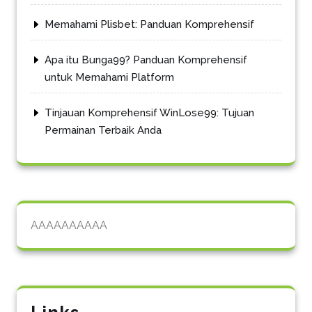
Memahami Plisbet: Panduan Komprehensif
Apa itu Bunga99? Panduan Komprehensif
untuk Memahami Platform
Tinjauan Komprehensif WinLose99: Tujuan
Permainan Terbaik Anda
AAAAAAAAAA