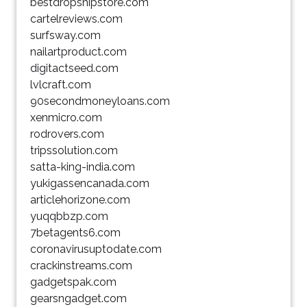
bestdropshipstore.com
cartelreviews.com
surfsway.com
nailartproduct.com
digitactseed.com
lvlcraft.com
90secondmoneyloans.com
xenmicro.com
rodrovers.com
tripssolution.com
satta-king-india.com
yukigassencanada.com
articlehorizone.com
yuqqbbzp.com
7betagents6.com
coronavirusuptodate.com
crackinstreams.com
gadgetspak.com
gearsngadget.com