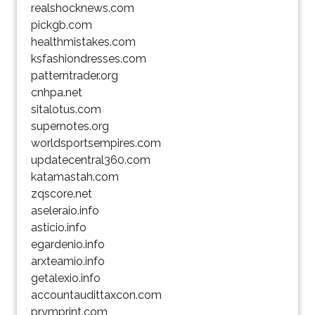
realshocknews.com
pickgb.com
healthmistakes.com
ksfashiondresses.com
patterntrader.org
cnhpa.net
sitalotus.com
supernotes.org
worldsportsempires.com
updatecentral360.com
katamastah.com
zqscore.net
aseleraio.info
asticio.info
egardenio.info
arxteamio.info
getalexio.info
accountaudittaxcon.com
prymprint.com