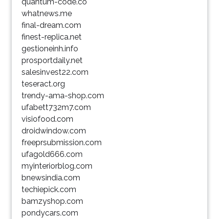
quantum-code.co
whatnews.me
final-dream.com
finest-replica.net
gestioneinh.info
prosportdaily.net
salesinvest22.com
teseract.org
trendy-ama-shop.com
ufabett732m7.com
visiofood.com
droidwindow.com
freeprsubmission.com
ufagold666.com
myinteriorblog.com
bnewsindia.com
techiepick.com
bamzyshop.com
pondycars.com