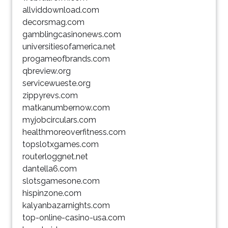
allviddownload.com
decorsmag.com
gamblingcasinonews.com
universitiesofamerica.net
progameofbrands.com
qbreview.org
servicewueste.org
zippyrevs.com
matkanumbernow.com
myjobcirculars.com
healthmoreoverfitness.com
topslotxgames.com
routerloggnet.net
dantella6.com
slotsgamesone.com
hispinzone.com
kalyanbazarnights.com
top-online-casino-usa.com