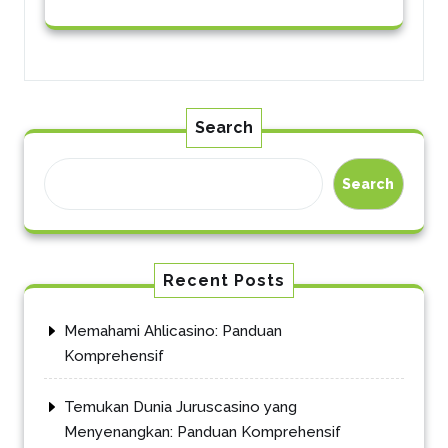
Search
Search
Recent Posts
Memahami Ahlicasino: Panduan
Komprehensif
Temukan Dunia Juruscasino yang
Menyenangkan: Panduan Komprehensif