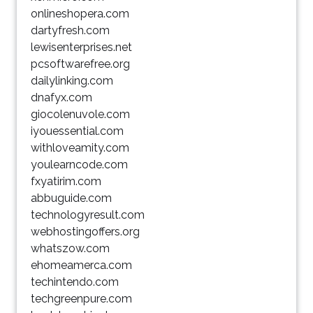
onlineshopera.com
dartyfresh.com
lewisenterprises.net
pcsoftwarefree.org
dailylinking.com
dnafyx.com
giocolenuvole.com
iyouessential.com
withloveamity.com
youlearncode.com
fxyatirim.com
abbuguide.com
technologyresult.com
webhostingoffers.org
whatszow.com
ehomeamerca.com
techintendo.com
techgreenpure.com