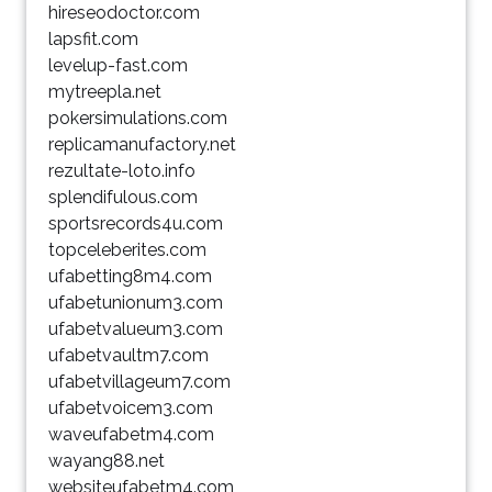
hireseodoctor.com
lapsfit.com
levelup-fast.com
mytreepla.net
pokersimulations.com
replicamanufactory.net
rezultate-loto.info
splendifulous.com
sportsrecords4u.com
topceleberites.com
ufabetting8m4.com
ufabetunionum3.com
ufabetvalueum3.com
ufabetvaultm7.com
ufabetvillageum7.com
ufabetvoicem3.com
waveufabetm4.com
wayang88.net
websiteufabetm4.com