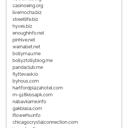
casinoeing.org
livemocha.biz
streetlife.biz
hyves.biz
enoughinfo.net
pinhive.net
warnabet.net
bollym4u.me
bolly2tollyblog.me
pandaclub.me
flyttevask.io
byhous.com
hartfordplazahotel.com
m-918kissapk.com
nabavkame.info
gakbiasa.com
iflowerhu.info
chicagocrystalconnection.com