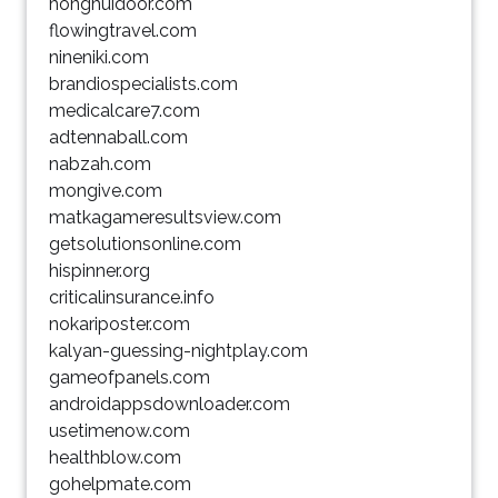
honghuidoor.com
flowingtravel.com
nineniki.com
brandiospecialists.com
medicalcare7.com
adtennaball.com
nabzah.com
mongive.com
matkagameresultsview.com
getsolutionsonline.com
hispinner.org
criticalinsurance.info
nokariposter.com
kalyan-guessing-nightplay.com
gameofpanels.com
androidappsdownloader.com
usetimenow.com
healthblow.com
gohelpmate.com