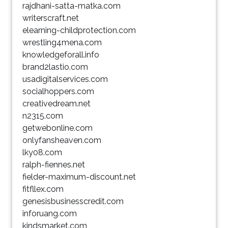
rajdhani-satta-matka.com
writerscraft.net
elearning-childprotection.com
wrestling4mena.com
knowledgeforall.info
brand2lastio.com
usadigitalservices.com
socialhoppers.com
creativedream.net
n2315.com
getwebonline.com
onlyfansheaven.com
lky08.com
ralph-fiennes.net
fielder-maximum-discount.net
fitfllex.com
genesisbusinesscredit.com
inforuang.com
kindsmarket.com