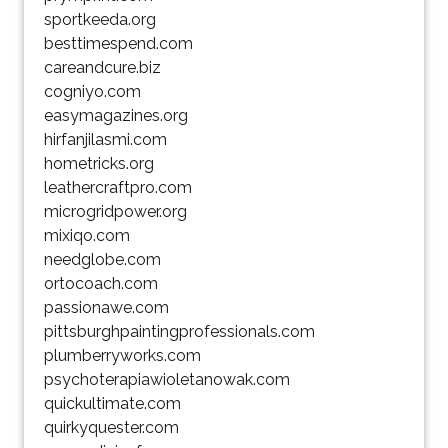
sportkeeda.org
besttimespend.com
careandcure.biz
cogniyo.com
easymagazines.org
hirfanjilasmi.com
hometricks.org
leathercraftpro.com
microgridpower.org
mixiqo.com
needglobe.com
ortocoach.com
passionawe.com
pittsburghpaintingprofessionals.com
plumberryworks.com
psychoterapiawioletanowak.com
quickultimate.com
quirkyquester.com