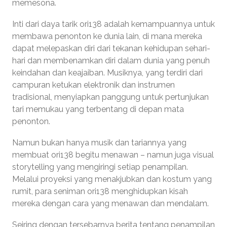
memesona.
Inti dari daya tarik ori138 adalah kemampuannya untuk
membawa penonton ke dunia lain, di mana mereka
dapat melepaskan diri dari tekanan kehidupan sehari-
hari dan membenamkan diri dalam dunia yang penuh
keindahan dan keajaiban. Musiknya, yang terdiri dari
campuran ketukan elektronik dan instrumen
tradisional, menyiapkan panggung untuk pertunjukan
tari memukau yang terbentang di depan mata
penonton.
Namun bukan hanya musik dan tariannya yang
membuat ori138 begitu menawan – namun juga visual
storytelling yang mengiringi setiap penampilan.
Melalui proyeksi yang menakjubkan dan kostum yang
rumit, para seniman ori138 menghidupkan kisah
mereka dengan cara yang menawan dan mendalam.
Seiring dengan tersebarnya berita tentang penampilan