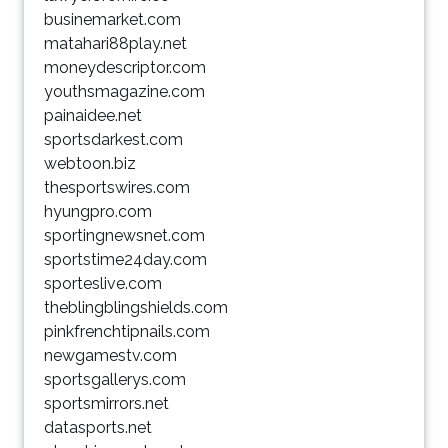
businemarket.com
matahari88play.net
moneydescriptor.com
youthsmagazine.com
painaidee.net
sportsdarkest.com
webtoon.biz
thesportswires.com
hyungpro.com
sportingnewsnet.com
sportstime24day.com
sporteslive.com
theblingblingshields.com
pinkfrenchtipnails.com
newgamestv.com
sportsgallerys.com
sportsmirrors.net
datasports.net