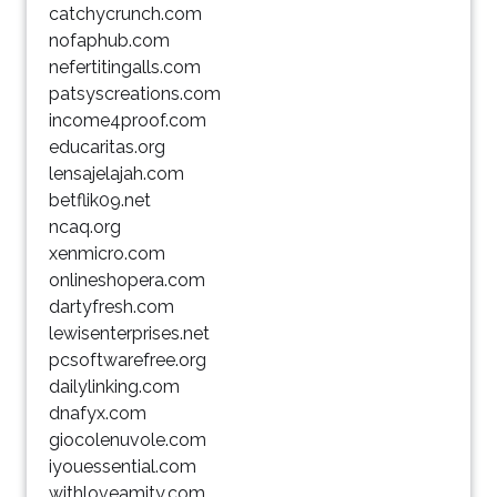
catchycrunch.com
nofaphub.com
nefertitingalls.com
patsyscreations.com
income4proof.com
educaritas.org
lensajelajah.com
betflik09.net
ncaq.org
xenmicro.com
onlineshopera.com
dartyfresh.com
lewisenterprises.net
pcsoftwarefree.org
dailylinking.com
dnafyx.com
giocolenuvole.com
iyouessential.com
withloveamity.com