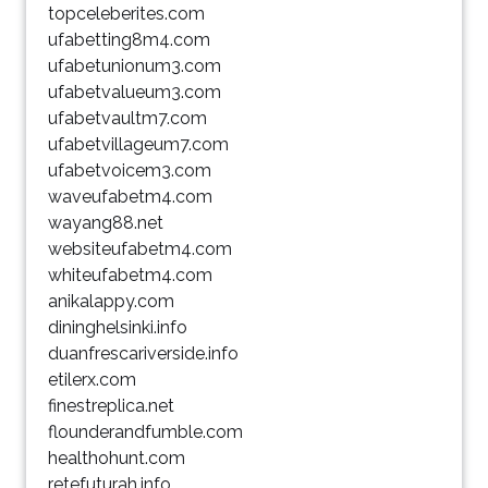
topceleberites.com
ufabetting8m4.com
ufabetunionum3.com
ufabetvalueum3.com
ufabetvaultm7.com
ufabetvillageum7.com
ufabetvoicem3.com
waveufabetm4.com
wayang88.net
websiteufabetm4.com
whiteufabetm4.com
anikalappy.com
dininghelsinki.info
duanfrescariverside.info
etilerx.com
finestreplica.net
flounderandfumble.com
healthohunt.com
retefuturah.info