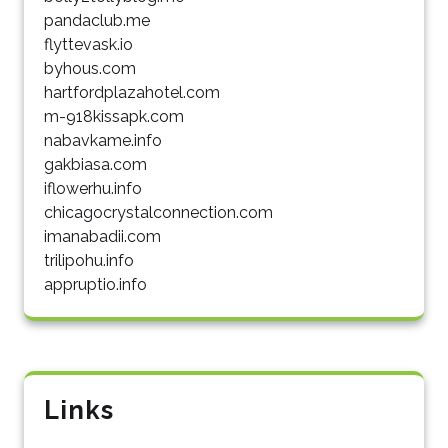
pandaclub.me
flyttevask.io
byhous.com
hartfordplazahotel.com
m-918kissapk.com
nabavkame.info
gakbiasa.com
iflowerhu.info
chicagocrystalconnection.com
imanabadii.com
trilipohu.info
appruptio.info
Links