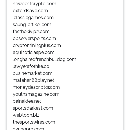
newbestcrypto.com
oxfordsave.com
iclassicgames.com
saung-artikel.com
fasthokivip2.com
observersports.com
cryptominingplus.com
aquinoticiaspe.com
longhairedfrenchbulldog.com
lawyersforhire.co
businemarket.com
matahari88play.net
moneydescriptor.com
youthsmagazine.com
painaidee.net
sportsdarkest.com
webtoon.biz
thesportswires.com
hyungpro.com