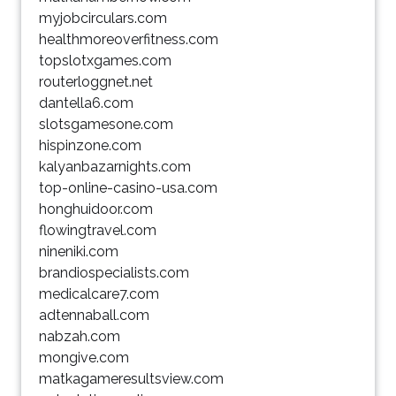
myjobcirculars.com
healthmoreoverfitness.com
topslotxgames.com
routerloggnet.net
dantella6.com
slotsgamesone.com
hispinzone.com
kalyanbazarnights.com
top-online-casino-usa.com
honghuidoor.com
flowingtravel.com
nineniki.com
brandiospecialists.com
medicalcare7.com
adtennaball.com
nabzah.com
mongive.com
matkagameresultsview.com