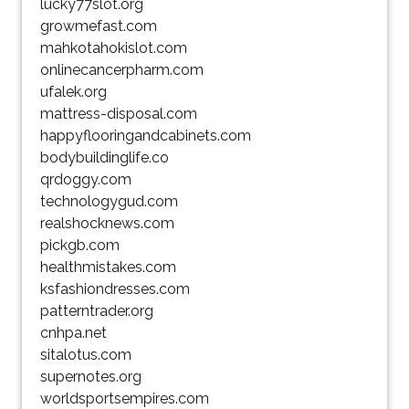
lucky77slot.org
growmefast.com
mahkotahokislot.com
onlinecancerpharm.com
ufalek.org
mattress-disposal.com
happyflooringandcabinets.com
bodybuildinglife.co
qrdoggy.com
technologygud.com
realshocknews.com
pickgb.com
healthmistakes.com
ksfashiondresses.com
patterntrader.org
cnhpa.net
sitalotus.com
supernotes.org
worldsportsempires.com