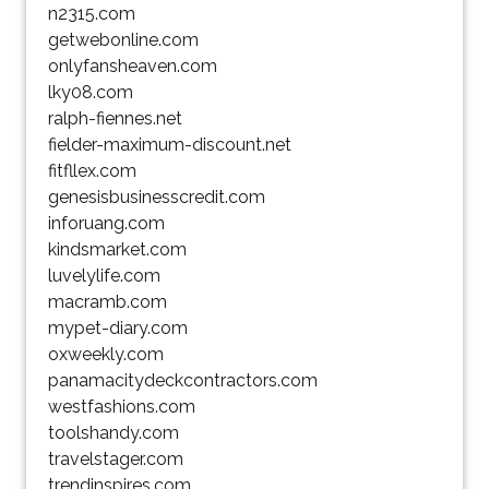
n2315.com
getwebonline.com
onlyfansheaven.com
lky08.com
ralph-fiennes.net
fielder-maximum-discount.net
fitfllex.com
genesisbusinesscredit.com
inforuang.com
kindsmarket.com
luvelylife.com
macramb.com
mypet-diary.com
oxweekly.com
panamacitydeckcontractors.com
westfashions.com
toolshandy.com
travelstager.com
trendinspires.com