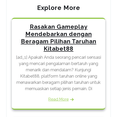
Explore More
Rasakan Gameplay
Mendebarkan dengan
Beragam Pilihan Taruhan
Kitabet88
[ad_1] Apakah Anda seorang pencari sensasi
yang mencari pengalaman bertaruh yang
menarik dan mendalam? Kunjungi
Kitabet88, platform taruhan online yang
menawarkan beragam pilihan taruhan untuk
memuaskan setiap jenis pemain. Di
Read More