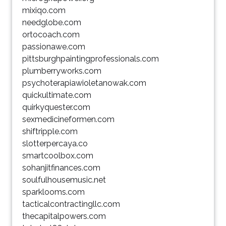
mixiqo.com
needglobe.com
ortocoach.com
passionawe.com
pittsburghpaintingprofessionals.com
plumberryworks.com
psychoterapiawioletanowak.com
quickultimate.com
quirkyquester.com
sexmedicineformen.com
shiftripple.com
slotterpercaya.co
smartcoolbox.com
sohanjitfinances.com
soulfulhousemusic.net
sparklooms.com
tacticalcontractingllc.com
thecapitalpowers.com