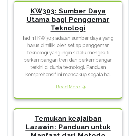
KW303: Sumber Daya
Utama bagi Penggemar
Teknologi
[ad_1] KW303 adalah sumber daya yang
harus dimiliki oleh setiap penggemar
teknologi yang ingin selalu mengikuti
perkembangan tren dan perkembangan
terkini di dunia teknologi. Panduan
komprehensif ini mencakup segala hal
Read More
Temukan keajaiban
Lazawin: Panduan untuk
Manfaat dari Metode