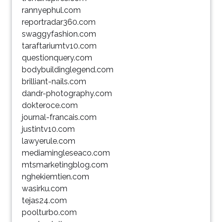
rannyephul.com
reportradar360.com
swaggyfashion.com
taraftariumtv10.com
questionquery.com
bodybuildinglegend.com
brilliant-nails.com
dandr-photography.com
dokteroce.com
journal-francais.com
justintv10.com
lawyerule.com
mediamingleseaco.com
mtsmarketingblog.com
nghekiemtien.com
wasirku.com
tejas24.com
poolturbo.com