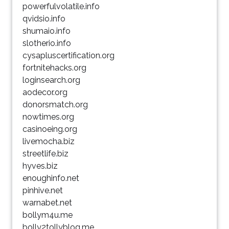
powerfulvolatile.info
qvidsio.info
shumaio.info
slotherio.info
cysapluscertification.org
fortnitehacks.org
loginsearch.org
aodecor.org
donorsmatch.org
nowtimes.org
casinoeing.org
livemocha.biz
streetlife.biz
hyves.biz
enoughinfo.net
pinhive.net
warnabet.net
bollym4u.me
bolly2tollyblog.me