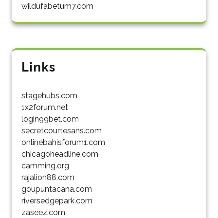
wildufabetum7.com
Links
stagehubs.com
1x2forum.net
login99bet.com
secretcourtesans.com
onlinebahisforum1.com
chicagoheadline.com
camming.org
rajalion88.com
goupuntacana.com
riversedgepark.com
zaseez.com