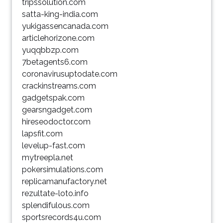
tripssolution.com
satta-king-india.com
yukigassencanada.com
articlehorizone.com
yuqqbbzp.com
7betagents6.com
coronavirusuptodate.com
crackinstreams.com
gadgetspak.com
gearsngadget.com
hireseodoctor.com
lapsfit.com
levelup-fast.com
mytreepla.net
pokersimulations.com
replicamanufactory.net
rezultate-loto.info
splendifulous.com
sportsrecords4u.com