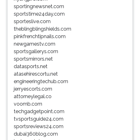
sportingnewsnet.com
sportstime24day.com
sporteslive.com
theblingblingshields.com
pinkfrenchtipnails.com
newgamestv.com
sportsgallerys.com
sportsmirrors.net
datasports.net
atasehirescortu.net
engineeringtechub.com
jerryescorts.com
attorneylegal.co
voomb.com
techgadgetpoint.com
tvsportsguide24.com
sportsreviews24.com
dubai360blog.com