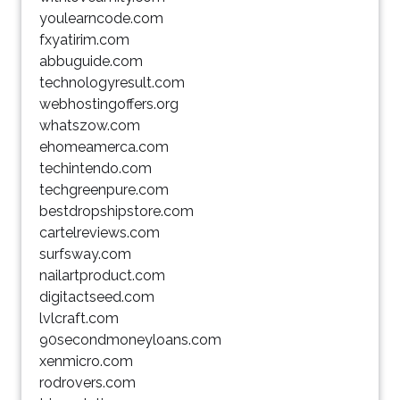
youlearncode.com
fxyatirim.com
abbuguide.com
technologyresult.com
webhostingoffers.org
whatszow.com
ehomeamerca.com
techintendo.com
techgreenpure.com
bestdropshipstore.com
cartelreviews.com
surfsway.com
nailartproduct.com
digitactseed.com
lvlcraft.com
90secondmoneyloans.com
xenmicro.com
rodrovers.com