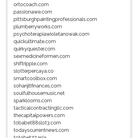
ortocoach.com
passionawe.com
pittsburghpaintingprofessionals.com
plumberryworks.com
psychoterapiawioletanowak.com
quickultimate.com
quirkyquester.com
sexmedicineformen.com
shiftripple.com
slotterpercaya.co
smartcoolbox.com
sohanjitfinances.com
soulfulhousemusic.net
sparklooms.com
tacticalcontractingllc.com
thecapitalpowers.com
tobabet88slot3.com
todayscurrentnews.com
totobet77.asia