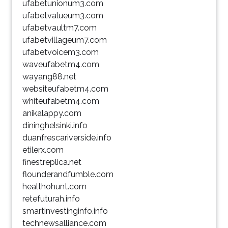
ufabetunionum3.com
ufabetvalueum3.com
ufabetvaultm7.com
ufabetvillageum7.com
ufabetvoicem3.com
waveufabetm4.com
wayang88.net
websiteufabetm4.com
whiteufabetm4.com
anikalappy.com
dininghelsinki.info
duanfrescariverside.info
etilerx.com
finestreplica.net
flounderandfumble.com
healthohunt.com
retefuturah.info
smartinvestinginfo.info
technewsalliance.com