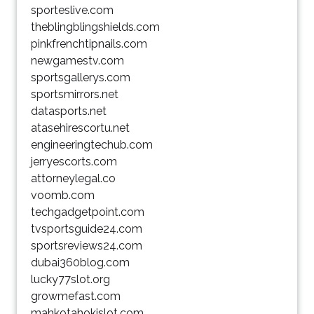
sporteslive.com
theblingblingshields.com
pinkfrenchtipnails.com
newgamestv.com
sportsgallerys.com
sportsmirrors.net
datasports.net
atasehirescortu.net
engineeringtechub.com
jerryescorts.com
attorneylegal.co
voomb.com
techgadgetpoint.com
tvsportsguide24.com
sportsreviews24.com
dubai360blog.com
lucky77slot.org
growmefast.com
mahkotahokislot.com