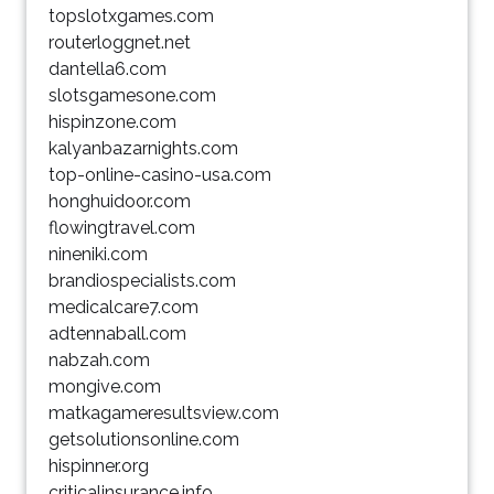
topslotxgames.com
routerloggnet.net
dantella6.com
slotsgamesone.com
hispinzone.com
kalyanbazarnights.com
top-online-casino-usa.com
honghuidoor.com
flowingtravel.com
nineniki.com
brandiospecialists.com
medicalcare7.com
adtennaball.com
nabzah.com
mongive.com
matkagameresultsview.com
getsolutionsonline.com
hispinner.org
criticalinsurance.info