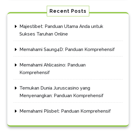
Recent Posts
Majestibet: Panduan Utama Anda untuk
Sukses Taruhan Online
Memahami Saung4D: Panduan Komprehensif
Memahami Ahlicasino: Panduan
Komprehensif
Temukan Dunia Juruscasino yang
Menyenangkan: Panduan Komprehensif
Memahami Plisbet: Panduan Komprehensif