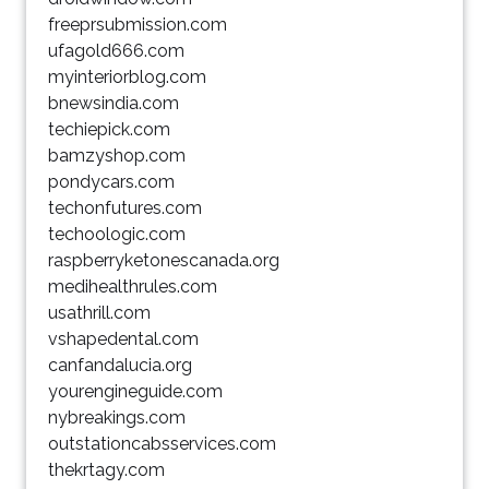
freeprsubmission.com
ufagold666.com
myinteriorblog.com
bnewsindia.com
techiepick.com
bamzyshop.com
pondycars.com
techonfutures.com
techoologic.com
raspberryketonescanada.org
medihealthrules.com
usathrill.com
vshapedental.com
canfandalucia.org
yourengineguide.com
nybreakings.com
outstationcabsservices.com
thekrtagy.com