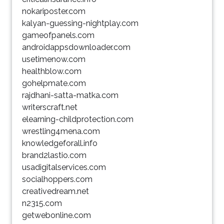
nokariposter.com
kalyan-guessing-nightplay.com
gameofpanels.com
androidappsdownloader.com
usetimenow.com
healthblow.com
gohelpmate.com
rajdhani-satta-matka.com
writerscraft.net
elearning-childprotection.com
wrestling4mena.com
knowledgeforall.info
brand2lastio.com
usadigitalservices.com
socialhoppers.com
creativedream.net
n2315.com
getwebonline.com