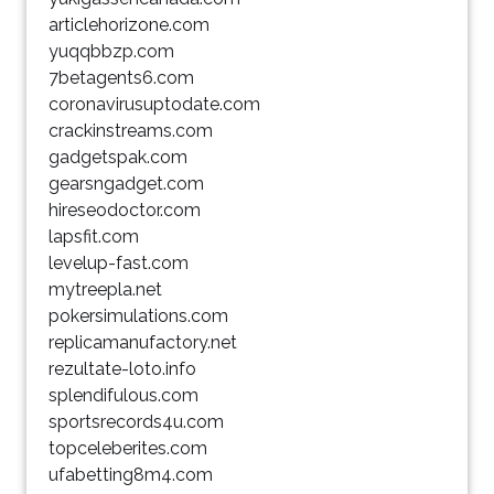
articlehorizone.com
yuqqbbzp.com
7betagents6.com
coronavirusuptodate.com
crackinstreams.com
gadgetspak.com
gearsngadget.com
hireseodoctor.com
lapsfit.com
levelup-fast.com
mytreepla.net
pokersimulations.com
replicamanufactory.net
rezultate-loto.info
splendifulous.com
sportsrecords4u.com
topceleberites.com
ufabetting8m4.com