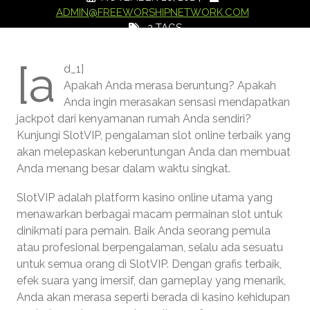
ADMIN@FREEWORSHIPNETWORK.COM
2 TAGS
[a
d_1]
Apakah Anda merasa beruntung? Apakah
Anda ingin merasakan sensasi mendapatkan
jackpot dari kenyamanan rumah Anda sendiri?
Kunjungi SlotVIP, pengalaman slot online terbaik yang
akan melepaskan keberuntungan Anda dan membuat
Anda menang besar dalam waktu singkat.
SlotVIP adalah platform kasino online utama yang
menawarkan berbagai macam permainan slot untuk
dinikmati para pemain. Baik Anda seorang pemula
atau profesional berpengalaman, selalu ada sesuatu
untuk semua orang di SlotVIP. Dengan grafis terbaik,
efek suara yang imersif, dan gameplay yang menarik,
Anda akan merasa seperti berada di kasino kehidupan