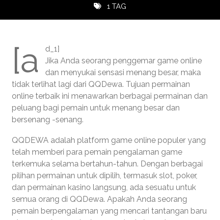
1 TAG
[a
d_1]
Jika Anda seorang penggemar game online
dan menyukai sensasi menang besar, maka
tidak terlihat lagi dari QQDewa. Tujuan permainan
online terbaik ini menawarkan berbagai permainan dan
peluang bagi pemain untuk menang besar dan
bersenang -senang.
QQDEWA adalah platform game online populer yang
telah memberi para pemain pengalaman game
terkemuka selama bertahun-tahun. Dengan berbagai
pilihan permainan untuk dipilih, termasuk slot, poker,
dan permainan kasino langsung, ada sesuatu untuk
semua orang di QQDewa. Apakah Anda seorang
pemain berpengalaman yang mencari tantangan baru