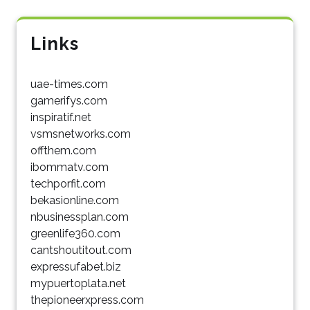
Links
uae-times.com
gamerifys.com
inspiratif.net
vsmsnetworks.com
offthem.com
ibommatv.com
techporfit.com
bekasionline.com
nbusinessplan.com
greenlife360.com
cantshoutitout.com
expressufabet.biz
mypuertoplata.net
thepioneerxpress.com