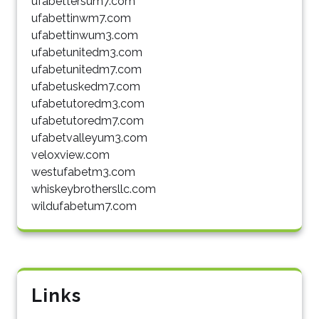
ufabettersum7.com
ufabettinwm7.com
ufabettinwum3.com
ufabetunitedm3.com
ufabetunitedm7.com
ufabetuskedm7.com
ufabetutoredm3.com
ufabetutoredm7.com
ufabetvalleyum3.com
veloxview.com
westufabetm3.com
whiskeybrothersllc.com
wildufabetum7.com
Links