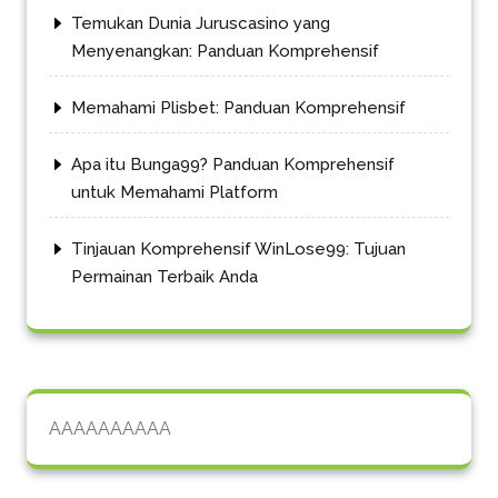
Temukan Dunia Juruscasino yang
Menyenangkan: Panduan Komprehensif
Memahami Plisbet: Panduan Komprehensif
Apa itu Bunga99? Panduan Komprehensif
untuk Memahami Platform
Tinjauan Komprehensif WinLose99: Tujuan
Permainan Terbaik Anda
AAAAAAAAAA