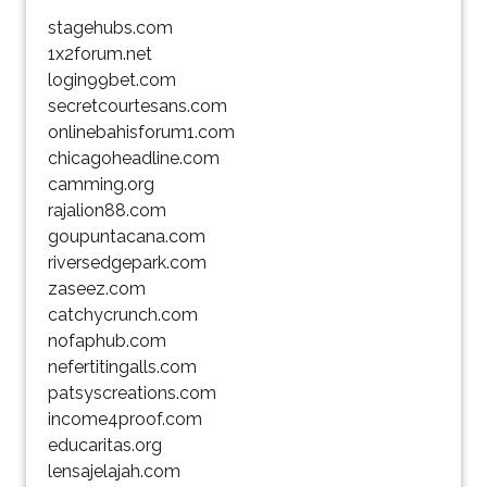
stagehubs.com
1x2forum.net
login99bet.com
secretcourtesans.com
onlinebahisforum1.com
chicagoheadline.com
camming.org
rajalion88.com
goupuntacana.com
riversedgepark.com
zaseez.com
catchycrunch.com
nofaphub.com
nefertitingalls.com
patsyscreations.com
income4proof.com
educaritas.org
lensajelajah.com