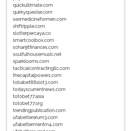
quickultimate.com
quirkyquester.com
sexmedicineformen.com
shiftripple.com
slotterpercaya.co
smartcoolbox.com
sohanjitfinances.com
soulfulhousemusic.net
sparklooms.com
tacticalcontractingllc.com
thecapitalpowers.com
tobabet88slot3.com
todayscurrentnews.com
totobet77.asia
totobet77.org
trendingpublication.com
ufabettererum3.com
ufabettermentm4.com