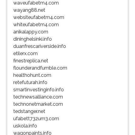
waveufabetm4.com
wayang88.net
websiteufabetm4.com
whiteufabetm4.com
anikalappy.com
dininghelsinki.info
duanfrescariverside.info
etilerx.com
finestreplica.net
flounderandfumble.com
healthohunt.com
retefuturah.info
smartinvestinginfo.info
technewsalliance.com
technonetmarket.com
tedstanger.net
ufabett732um3.com
uskola.info
wagonpaints.info