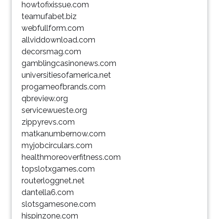
howtofixissue.com
teamufabet.biz
webfullform.com
allviddownload.com
decorsmag.com
gamblingcasinonews.com
universitiesofamerica.net
progameofbrands.com
qbreview.org
servicewueste.org
zippyrevs.com
matkanumbernow.com
myjobcirculars.com
healthmoreoverfitness.com
topslotxgames.com
routerloggnet.net
dantella6.com
slotsgamesone.com
hispinzone.com