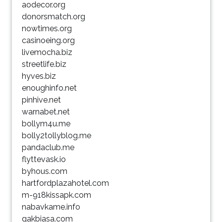
aodecor.org
donorsmatch.org
nowtimes.org
casinoeing.org
livemocha.biz
streetlife.biz
hyves.biz
enoughinfo.net
pinhive.net
warnabet.net
bollym4u.me
bolly2tollyblog.me
pandaclub.me
flyttevask.io
byhous.com
hartfordplazahotel.com
m-918kissapk.com
nabavkame.info
gakbiasa.com