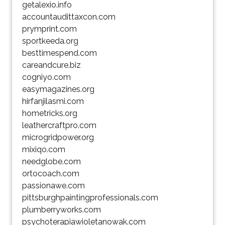
getalexio.info
accountaudittaxcon.com
prymprint.com
sportkeeda.org
besttimespend.com
careandcure.biz
cogniyo.com
easymagazines.org
hirfanjilasmi.com
hometricks.org
leathercraftpro.com
microgridpower.org
mixiqo.com
needglobe.com
ortocoach.com
passionawe.com
pittsburghpaintingprofessionals.com
plumberryworks.com
psychoterapiawioletanowak.com