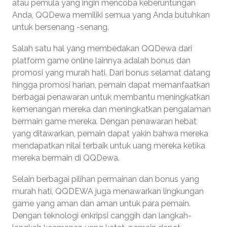
atau pemula yang ingin mencoba keberuntungan
Anda, QQDewa memiliki semua yang Anda butuhkan
untuk bersenang -senang.
Salah satu hal yang membedakan QQDewa dari
platform game online lainnya adalah bonus dan
promosi yang murah hati. Dari bonus selamat datang
hingga promosi harian, pemain dapat memanfaatkan
berbagai penawaran untuk membantu meningkatkan
kemenangan mereka dan meningkatkan pengalaman
bermain game mereka. Dengan penawaran hebat
yang ditawarkan, pemain dapat yakin bahwa mereka
mendapatkan nilai terbaik untuk uang mereka ketika
mereka bermain di QQDewa.
Selain berbagai pilihan permainan dan bonus yang
murah hati, QQDEWA juga menawarkan lingkungan
game yang aman dan aman untuk para pemain.
Dengan teknologi enkripsi canggih dan langkah-