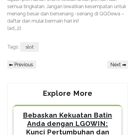
semua tingkatan. Jangan lewatkan kesempatan untuk
menang besar dan bersenang -senang di QQDewa –
daftar dan mulai bermain hari ini!
[ad_2]
Tags:
slot
Post
Previous
Next
Previous
Next
navigation
Post
Post
Explore More
Bebaskan Kekuatan Batin
Anda dengan LGOWIN:
Kunci Pertumbuhan dan