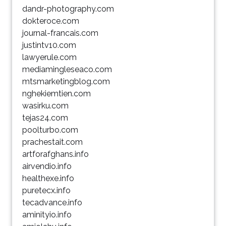
dandr-photography.com
dokteroce.com
journal-francais.com
justintv10.com
lawyerule.com
mediamingleseaco.com
mtsmarketingblog.com
nghekiemtien.com
wasirku.com
tejas24.com
poolturbo.com
prachestait.com
artforafghans.info
airvendio.info
healthexe.info
puretecx.info
tecadvance.info
aminityio.info