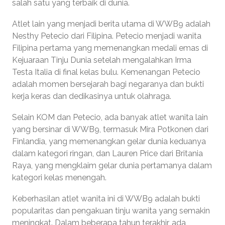
salah satu yang terbaik di dunia.
Atlet lain yang menjadi berita utama di WWB9 adalah
Nesthy Petecio dari Filipina. Petecio menjadi wanita
Filipina pertama yang memenangkan medali emas di
Kejuaraan Tinju Dunia setelah mengalahkan Irma
Testa Italia di final kelas bulu. Kemenangan Petecio
adalah momen bersejarah bagi negaranya dan bukti
kerja keras dan dedikasinya untuk olahraga.
Selain KOM dan Petecio, ada banyak atlet wanita lain
yang bersinar di WWB9, termasuk Mira Potkonen dari
Finlandia, yang memenangkan gelar dunia keduanya
dalam kategori ringan, dan Lauren Price dari Britania
Raya, yang mengklaim gelar dunia pertamanya dalam
kategori kelas menengah.
Keberhasilan atlet wanita ini di WWB9 adalah bukti
popularitas dan pengakuan tinju wanita yang semakin
meningkat. Dalam beberapa tahun terakhir, ada