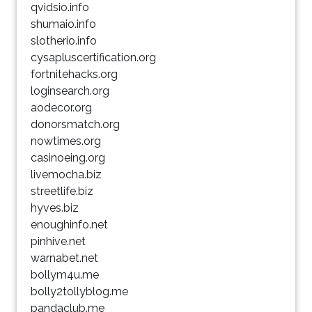
qvidsio.info
shumaio.info
slotherio.info
cysapluscertification.org
fortnitehacks.org
loginsearch.org
aodecor.org
donorsmatch.org
nowtimes.org
casinoeing.org
livemocha.biz
streetlife.biz
hyves.biz
enoughinfo.net
pinhive.net
warnabet.net
bollym4u.me
bolly2tollyblog.me
pandaclub.me