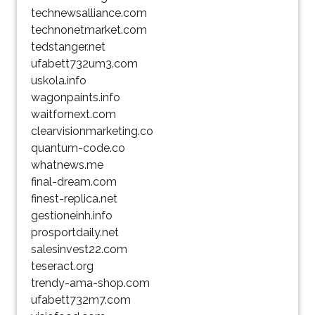
technewsalliance.com
technonetmarket.com
tedstanger.net
ufabett732um3.com
uskola.info
wagonpaints.info
waitfornext.com
clearvisionmarketing.co
quantum-code.co
whatnews.me
final-dream.com
finest-replica.net
gestioneinh.info
prosportdaily.net
salesinvest22.com
teseract.org
trendy-ama-shop.com
ufabett732m7.com