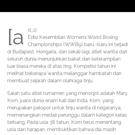
[a
d_1]
Edisi Kesembilan Women’s World Boxing
Championships (WWB9) baru -baru ini terjadi
di Budapest, Hongaria, dan sekali lagi, atlet wanita dari
seluruh dunia menunjukkan bakat dan keterampilan
luar biasa mereka di atas ring. Kompetisi tahun ini
melihat beberapa wanita melanggar hambatan dan
membuat sejarah dalam olahraga tinju.
Salah satu atlet turnamen yang menonjol adalah Mary
Kom, juara dunia enam kali dari India. Kom, yang
merupakan pelopor untuk tinju wanita di negaranya,
memenangkan medali perunggu dalam kategori kelas
terbang. Pada usia 38 tahun, Kom terus menentang
usia dan harapan, membuktikan bahwa dia masih