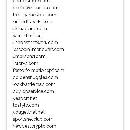
gamersrope.com
exellewebmedia.com
free-gamestop.com
sinbadtravels.com
ukmagzine.com
wareztech.org
usabestnetwork.com
jessepinkmanoutfit.com
umailsend.com
retarys.com
fasterformationcpf.com
goldensnuggles.com
lookbattlemap.com
buyrdpservice.com
yesport.net
tostylo.com
yougetthat.net
sportsnetclub.com
newbestcrypto.com