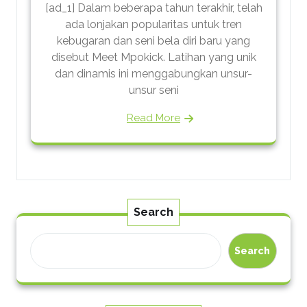
[ad_1] Dalam beberapa tahun terakhir, telah
ada lonjakan popularitas untuk tren
kebugaran dan seni bela diri baru yang
disebut Meet Mpokick. Latihan yang unik
dan dinamis ini menggabungkan unsur-
unsur seni
Read More
Search
Search