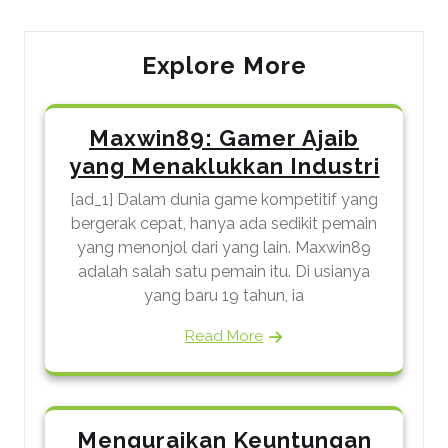
Explore More
Maxwin89: Gamer Ajaib
yang Menaklukkan Industri
[ad_1] Dalam dunia game kompetitif yang
bergerak cepat, hanya ada sedikit pemain
yang menonjol dari yang lain. Maxwin89
adalah salah satu pemain itu. Di usianya
yang baru 19 tahun, ia
Read More
Menguraikan Keuntungan