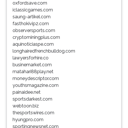
oxfordsave.com
iclassicgames.com
saung-artikel.com
fasthokivip2.com
observersports.com
cryptominingplus.com
aquinoticiaspe.com
longhairedfrenchbulldog.com
lawyersforhire.co
businemarket.com
matahari88play.net
moneydescriptor.com
youthsmagazine.com
painaidee.net
sportsdarkest.com
webtoon.biz
thesportswires.com
hyungpro.com
sportingnewsnet.com