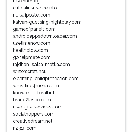
hispinner.org
criticalinsurance.info
nokariposter.com
kalyan-guessing-nightplay.com
gameofpanels.com
androidappsdownloader.com
usetimenow.com
healthblow.com
gohelpmate.com
rajdhani-satta-matka.com
writerscraft.net
elearning-childprotection.com
wrestling4mena.com
knowledgeforall.info
brand2lastio.com
usadigitalservices.com
socialhoppers.com
creativedream.net
n2315.com