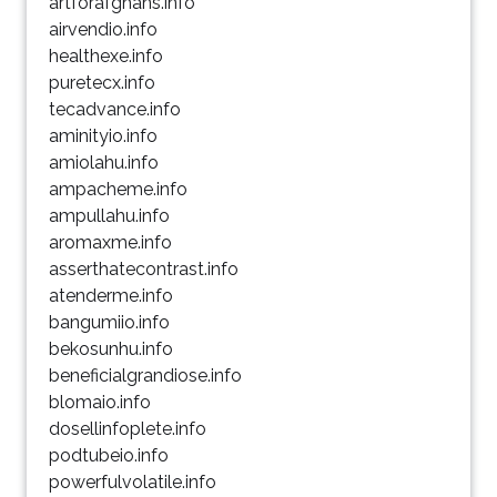
artforafghans.info
airvendio.info
healthexe.info
puretecx.info
tecadvance.info
aminityio.info
amiolahu.info
ampacheme.info
ampullahu.info
aromaxme.info
asserthatecontrast.info
atenderme.info
bangumiio.info
bekosunhu.info
beneficialgrandiose.info
blomaio.info
dosellinfoplete.info
podtubeio.info
powerfulvolatile.info