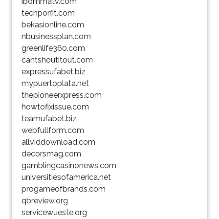
ibommatv.com
techporfit.com
bekasionline.com
nbusinessplan.com
greenlife360.com
cantshoutitout.com
expressufabet.biz
mypuertoplata.net
thepioneerxpress.com
howtofixissue.com
teamufabet.biz
webfullform.com
allviddownload.com
decorsmag.com
gamblingcasinonews.com
universitiesofamerica.net
progameofbrands.com
qbreview.org
servicewueste.org