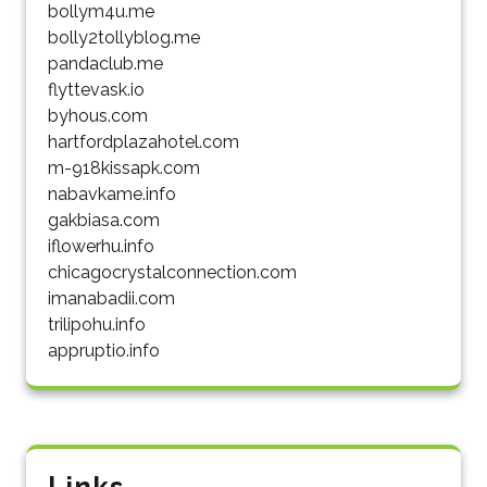
bollym4u.me
bolly2tollyblog.me
pandaclub.me
flyttevask.io
byhous.com
hartfordplazahotel.com
m-918kissapk.com
nabavkame.info
gakbiasa.com
iflowerhu.info
chicagocrystalconnection.com
imanabadii.com
trilipohu.info
appruptio.info