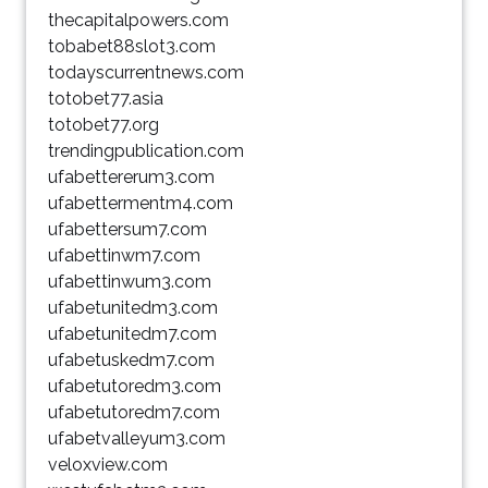
thecapitalpowers.com
tobabet88slot3.com
todayscurrentnews.com
totobet77.asia
totobet77.org
trendingpublication.com
ufabettererum3.com
ufabettermentm4.com
ufabettersum7.com
ufabettinwm7.com
ufabettinwum3.com
ufabetunitedm3.com
ufabetunitedm7.com
ufabetuskedm7.com
ufabetutoredm3.com
ufabetutoredm7.com
ufabetvalleyum3.com
veloxview.com