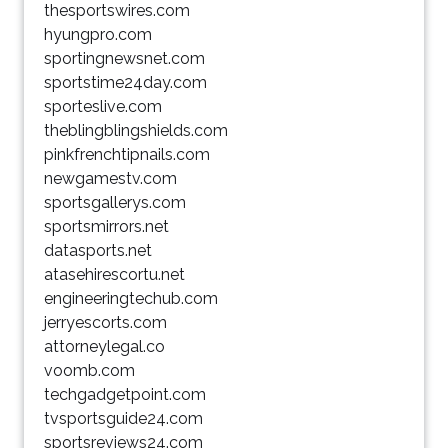
thesportswires.com
hyungpro.com
sportingnewsnet.com
sportstime24day.com
sporteslive.com
theblingblingshields.com
pinkfrenchtipnails.com
newgamestv.com
sportsgallerys.com
sportsmirrors.net
datasports.net
atasehirescortu.net
engineeringtechub.com
jerryescorts.com
attorneylegal.co
voomb.com
techgadgetpoint.com
tvsportsguide24.com
sportsreviews24.com