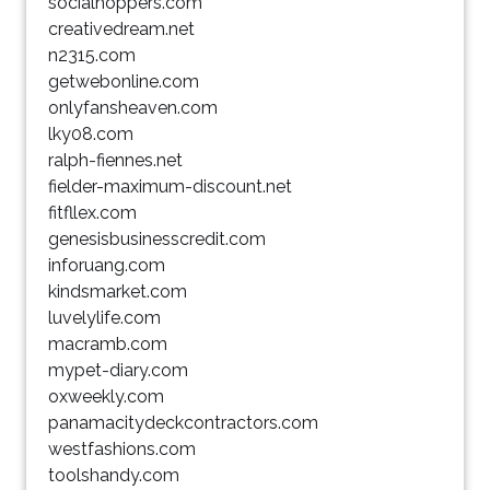
socialhoppers.com
creativedream.net
n2315.com
getwebonline.com
onlyfansheaven.com
lky08.com
ralph-fiennes.net
fielder-maximum-discount.net
fitfllex.com
genesisbusinesscredit.com
inforuang.com
kindsmarket.com
luvelylife.com
macramb.com
mypet-diary.com
oxweekly.com
panamacitydeckcontractors.com
westfashions.com
toolshandy.com