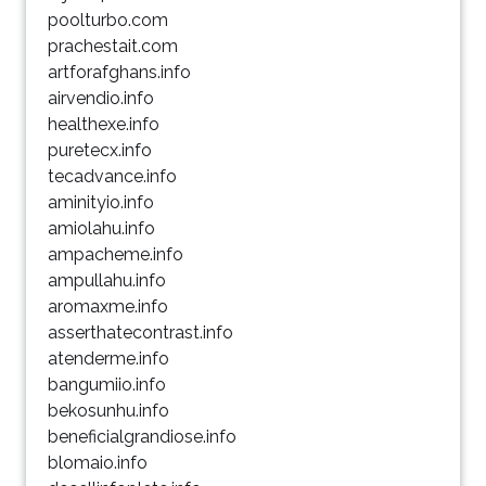
poolturbo.com
prachestait.com
artforafghans.info
airvendio.info
healthexe.info
puretecx.info
tecadvance.info
aminityio.info
amiolahu.info
ampacheme.info
ampullahu.info
aromaxme.info
asserthatecontrast.info
atenderme.info
bangumiio.info
bekosunhu.info
beneficialgrandiose.info
blomaio.info