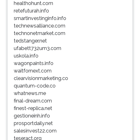
healthohunt.com
retefuturah.info
smartinvestinginfo.info
technewsalliance.com
technonetmarket.com
tedstanger.net
ufabett732um3.com
uskola.info
wagonpaints.info
waitfornext.com
clearvisionmarketing.co
quantum-code.co
whatnews.me
final-dream.com
finest-replica.net
gestioneinh.info
prosportdaily.net
salesinvest22.com
teseract.org