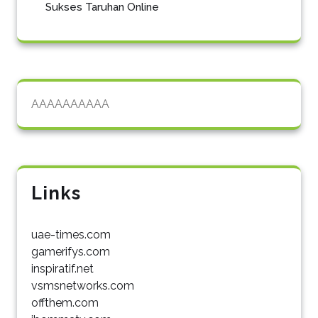
Sukses Taruhan Online
AAAAAAAAAA
Links
uae-times.com
gamerifys.com
inspiratif.net
vsmsnetworks.com
offthem.com