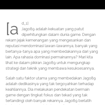
[a
d_1]
Jago89 adalah kekuatan yang patut
diperhitungkan dalam dunia game. Dengan
rekam jejak kemenangan yang mengesankan dan
reputasi mendominasi lawan-lawannya, banyak yang
bertanya-tanya apa yang membedakannya dari yang
lain. Apa rahasia dominasi permainannya? Mari kita
lihat ke dalam pikiran Jago89 untuk mengungkap
strategi dan teknik yang membawa kesuksesannya.
Salah satu faktor utama yang membedakan Jago89
adalah dedikasinya yang tak tergoyahkan terhadap
keahliannya. Dia melakukan pendekatan bermain
game dengan tingkat fokus dan tekad yang tak
tertandingi oleh banyak rekannya. Jago89 berlatih