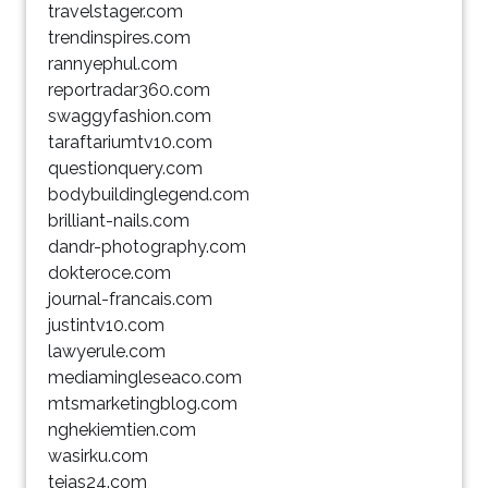
travelstager.com
trendinspires.com
rannyephul.com
reportradar360.com
swaggyfashion.com
taraftariumtv10.com
questionquery.com
bodybuildinglegend.com
brilliant-nails.com
dandr-photography.com
dokteroce.com
journal-francais.com
justintv10.com
lawyerule.com
mediamingleseaco.com
mtsmarketingblog.com
nghekiemtien.com
wasirku.com
tejas24.com