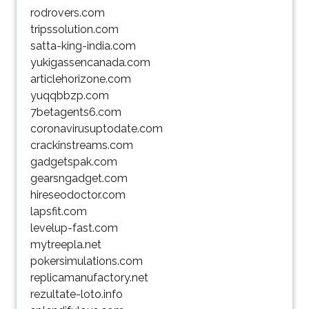
rodrovers.com
tripssolution.com
satta-king-india.com
yukigassencanada.com
articlehorizone.com
yuqqbbzp.com
7betagents6.com
coronavirusuptodate.com
crackinstreams.com
gadgetspak.com
gearsngadget.com
hireseodoctor.com
lapsfit.com
levelup-fast.com
mytreepla.net
pokersimulations.com
replicamanufactory.net
rezultate-loto.info