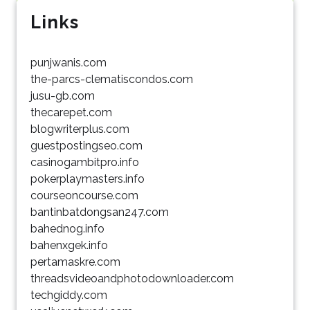
Links
punjwanis.com
the-parcs-clematiscondos.com
jusu-gb.com
thecarepet.com
blogwriterplus.com
guestpostingseo.com
casinogambitpro.info
pokerplaymasters.info
courseoncourse.com
bantinbatdongsan247.com
bahednog.info
bahenxgek.info
pertamaskre.com
threadsvideoandphotodownloader.com
techgiddy.com