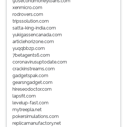
90secondmoneyloans.com
xenmicro.com
rodrovers.com
tripssolution.com
satta-king-india.com
yukigassencanada.com
articlehorizone.com
yuqqbbzp.com
7betagents6.com
coronavirusuptodate.com
crackinstreams.com
gadgetspak.com
gearsngadget.com
hireseodoctor.com
lapsfit.com
levelup-fast.com
mytreepla.net
pokersimulations.com
replicamanufactory.net