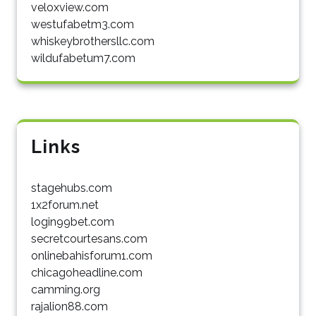
veloxview.com
westufabetm3.com
whiskeybrothersllc.com
wildufabetum7.com
Links
stagehubs.com
1x2forum.net
login99bet.com
secretcourtesans.com
onlinebahisforum1.com
chicagoheadline.com
camming.org
rajalion88.com