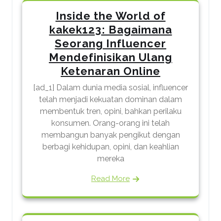
Inside the World of
kakek123: Bagaimana
Seorang Influencer
Mendefinisikan Ulang
Ketenaran Online
[ad_1] Dalam dunia media sosial, influencer
telah menjadi kekuatan dominan dalam
membentuk tren, opini, bahkan perilaku
konsumen. Orang-orang ini telah
membangun banyak pengikut dengan
berbagi kehidupan, opini, dan keahlian
mereka
Read More