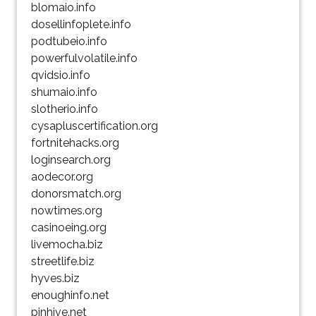
blomaio.info
dosellinfoplete.info
podtubeio.info
powerfulvolatile.info
qvidsio.info
shumaio.info
slotherio.info
cysapluscertification.org
fortnitehacks.org
loginsearch.org
aodecor.org
donorsmatch.org
nowtimes.org
casinoeing.org
livemocha.biz
streetlife.biz
hyves.biz
enoughinfo.net
pinhive.net