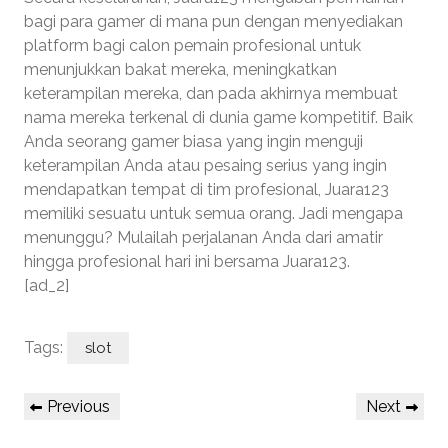
bagi para gamer di mana pun dengan menyediakan
platform bagi calon pemain profesional untuk
menunjukkan bakat mereka, meningkatkan
keterampilan mereka, dan pada akhirnya membuat
nama mereka terkenal di dunia game kompetitif. Baik
Anda seorang gamer biasa yang ingin menguji
keterampilan Anda atau pesaing serius yang ingin
mendapatkan tempat di tim profesional, Juara123
memiliki sesuatu untuk semua orang. Jadi mengapa
menunggu? Mulailah perjalanan Anda dari amatir
hingga profesional hari ini bersama Juara123.
[ad_2]
Tags:
slot
Post
Previous
Next
Previous
Next
navigation
Post
Post