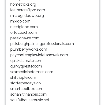
hometricks.org
leathercraftpro.com
microgridpower.org
mixiqo.com
needglobe.com
ortocoach.com
passionawe.com
pittsburghpaintingprofessionals.com
plumberryworks.com
psychoterapiawioletanowak.com
quickultimate.com
quirkyquester.com
sexmedicineformen.com
shiftripple.com
slotterpercaya.co
smartcoolbox.com
sohanjitfinances.com
soulfulhousemusic.net