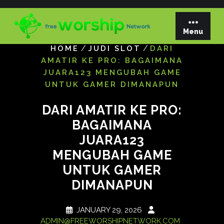
Skip
to
content
Menu
/
/
HOME
JUDI SLOT
DARI
AMATIR KE PRO: BAGAIMANA
JUARA123 MENGUBAH GAME
UNTUK GAMER DIMANAPUN
DARI AMATIR KE PRO:
BAGAIMANA
JUARA123
MENGUBAH GAME
UNTUK GAMER
DIMANAPUN
JANUARY 29, 2026
ADMIN@FREEWORSHIPNETWORK.COM