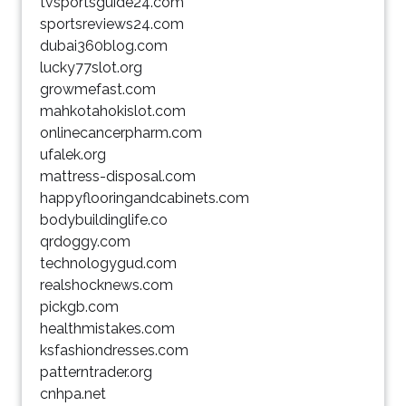
tvsportsguide24.com
sportsreviews24.com
dubai360blog.com
lucky77slot.org
growmefast.com
mahkotahokislot.com
onlinecancerpharm.com
ufalek.org
mattress-disposal.com
happyflooringandcabinets.com
bodybuildinglife.co
qrdoggy.com
technologygud.com
realshocknews.com
pickgb.com
healthmistakes.com
ksfashiondresses.com
patterntrader.org
cnhpa.net