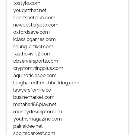
tostylo.com
yougetthat.net
sportsnetclub.com
newbestcrypto.com
oxfordsave.com
iclassicgames.com
saung-artikel.com
fasthokivip2.com
observersports.com
cryptominingplus.com
aquinoticiaspe.com
longhairedfrenchbulldog.com
lawyersforhire.co
businemarket.com
matahari88play.net
moneydescriptor.com
youthsmagazine.com
painaidee.net
sportsdarkest.com