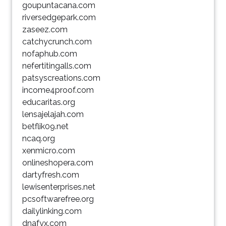
goupuntacana.com
riversedgepark.com
zaseez.com
catchycrunch.com
nofaphub.com
nefertitingalls.com
patsyscreations.com
income4proof.com
educaritas.org
lensajelajah.com
betflik09.net
ncaq.org
xenmicro.com
onlineshopera.com
dartyfresh.com
lewisenterprises.net
pcsoftwarefree.org
dailylinking.com
dnafyx.com