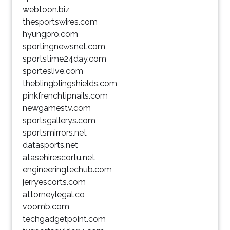
webtoon.biz
thesportswires.com
hyungpro.com
sportingnewsnet.com
sportstime24day.com
sporteslive.com
theblingblingshields.com
pinkfrenchtipnails.com
newgamestv.com
sportsgallerys.com
sportsmirrors.net
datasports.net
atasehirescortu.net
engineeringtechub.com
jerryescorts.com
attorneylegal.co
voomb.com
techgadgetpoint.com