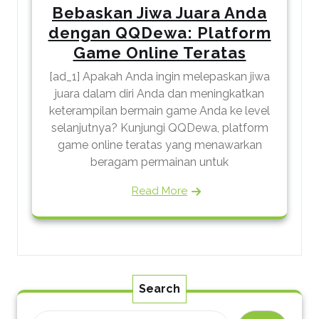
Bebaskan Jiwa Juara Anda
dengan QQDewa: Platform
Game Online Teratas
[ad_1] Apakah Anda ingin melepaskan jiwa
juara dalam diri Anda dan meningkatkan
keterampilan bermain game Anda ke level
selanjutnya? Kunjungi QQDewa, platform
game online teratas yang menawarkan
beragam permainan untuk
Read More
Search