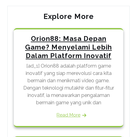
Explore More
Orion88: Masa Depan
Game? Menyelami Lebih
Dalam Platform Inovatif
[ad_1] Orion88 adalah platform game
inovatif yang siap merevolusi cara kita
bermain dan menikmati video game.
Dengan teknologi mutakhir dan fitur-fitur
inovatif, ia menawarkan pengalaman
bermain game yang unik dan
Read More