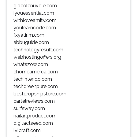
giocolenuvole.com
iyouessential.com
withloveamity.com
youlearncode.com
fxyatirim.com
abbuguide.com
technologyresult.com
webhostingoffers.org
whatszow.com
ehomeamerca.com
techintendo.com
techgreenpure.com
bestdropshipstore.com
cartelreviews.com
surfsway.com
nailartproduct.com
digitactseed.com
lvlcraft.com