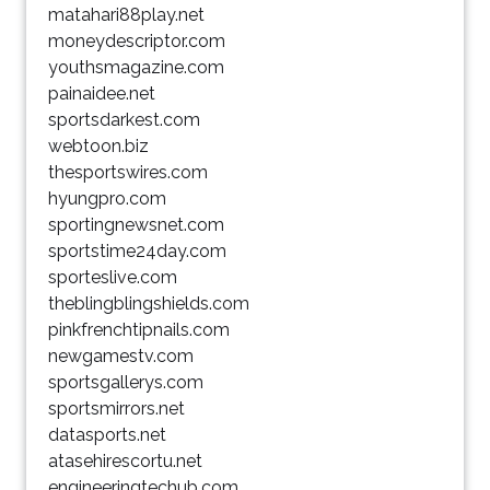
matahari88play.net
moneydescriptor.com
youthsmagazine.com
painaidee.net
sportsdarkest.com
webtoon.biz
thesportswires.com
hyungpro.com
sportingnewsnet.com
sportstime24day.com
sporteslive.com
theblingblingshields.com
pinkfrenchtipnails.com
newgamestv.com
sportsgallerys.com
sportsmirrors.net
datasports.net
atasehirescortu.net
engineeringtechub.com