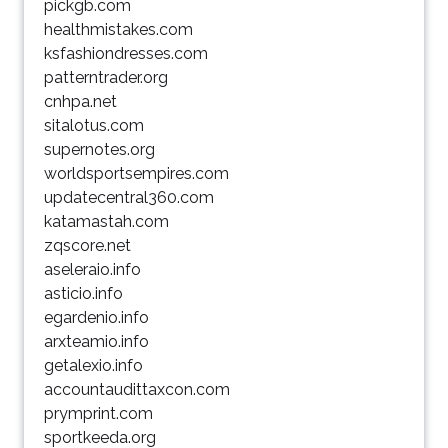
pickgb.com
healthmistakes.com
ksfashiondresses.com
patterntrader.org
cnhpa.net
sitalotus.com
supernotes.org
worldsportsempires.com
updatecentral360.com
katamastah.com
zqscore.net
aseleraio.info
asticio.info
egardenio.info
arxteamio.info
getalexio.info
accountaudittaxcon.com
prymprint.com
sportkeeda.org