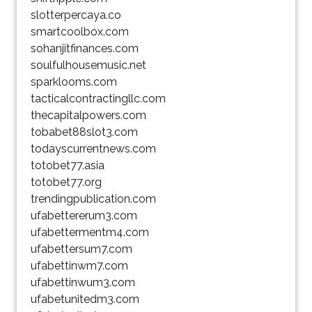
slotterpercaya.co
smartcoolbox.com
sohanjitfinances.com
soulfulhousemusic.net
sparklooms.com
tacticalcontractingllc.com
thecapitalpowers.com
tobabet88slot3.com
todayscurrentnews.com
totobet77.asia
totobet77.org
trendingpublication.com
ufabettererum3.com
ufabettermentm4.com
ufabettersum7.com
ufabettinwm7.com
ufabettinwum3.com
ufabetunitedm3.com