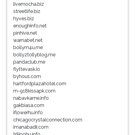
livemocha.biz
streetlife.biz
hyves.biz
enoughinfo.net
pinhive.net
warnabet.net
bollym4u.me
bolly2tollyblog.me
pandaclub.me
flyttevask.io
byhous.com
hartfordplazahotel.com
m-918kissapk.com
nabavkame.info
gakbiasa.com
iflowerhu.info
chicagocrystalconnection.com
imanabadii.com
trilipohu.info