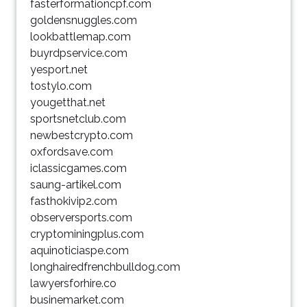
fasterformationcpf.com
goldensnuggles.com
lookbattlemap.com
buyrdpservice.com
yesport.net
tostylo.com
yougetthat.net
sportsnetclub.com
newbestcrypto.com
oxfordsave.com
iclassicgames.com
saung-artikel.com
fasthokivip2.com
observersports.com
cryptominingplus.com
aquinoticiaspe.com
longhairedfrenchbulldog.com
lawyersforhire.co
businemarket.com