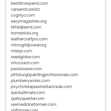
besttimespend.com
careandcure.biz
cogniyo.com
easymagazines.org
hirfanjilasmi.com
hometricks.org
leathercraftpro.com
microgridpower.org
mixiqo.com
needglobe.com
ortocoach.com
passionawe.com
pittsburghpaintingprofessionals.com
plumberryworks.com
psychoterapiawioletanowak.com
quickultimate.com
quirkyquester.com
sexmedicineformen.com
shiftripple.com