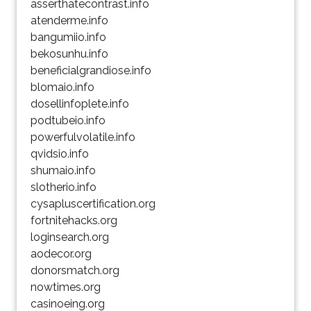
asserthatecontrast.info
atenderme.info
bangumiio.info
bekosunhu.info
beneficialgrandiose.info
blomaio.info
dosellinfoplete.info
podtubeio.info
powerfulvolatile.info
qvidsio.info
shumaio.info
slotherio.info
cysapluscertification.org
fortnitehacks.org
loginsearch.org
aodecor.org
donorsmatch.org
nowtimes.org
casinoeing.org