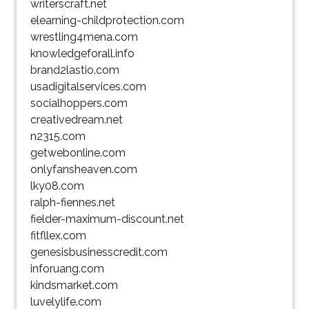
writerscraft.net
elearning-childprotection.com
wrestling4mena.com
knowledgeforall.info
brand2lastio.com
usadigitalservices.com
socialhoppers.com
creativedream.net
n2315.com
getwebonline.com
onlyfansheaven.com
lky08.com
ralph-fiennes.net
fielder-maximum-discount.net
fitfllex.com
genesisbusinesscredit.com
inforuang.com
kindsmarket.com
luvelylife.com