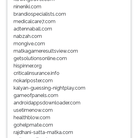
nineniki.com
brandiospecialists.com
medicalcare7.com
adtennaball.com
nabzah.com
mongive.com
matkagameresultsview.com
getsolutionsonline.com
hispinner.org
criticalinsurance.info
nokariposter.com
kalyan-guessing-nightplay.com
gameofpanels.com
androidappsdownloader.com
usetimenow.com
healthblow.com
gohelpmate.com
rajdhani-satta-matka.com