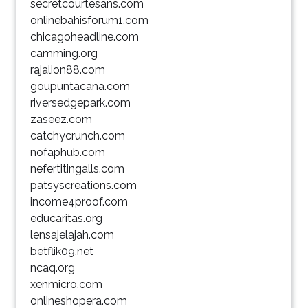
secretcourtesans.com
onlinebahisforum1.com
chicagoheadline.com
camming.org
rajalion88.com
goupuntacana.com
riversedgepark.com
zaseez.com
catchycrunch.com
nofaphub.com
nefertitingalls.com
patsyscreations.com
income4proof.com
educaritas.org
lensajelajah.com
betflik09.net
ncaq.org
xenmicro.com
onlineshopera.com