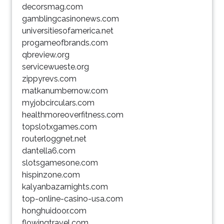
decorsmag.com
gamblingcasinonews.com
universitiesofamerica.net
progameofbrands.com
qbreview.org
servicewueste.org
zippyrevs.com
matkanumbernow.com
myjobcirculars.com
healthmoreoverfitness.com
topslotxgames.com
routerloggnet.net
dantella6.com
slotsgamesone.com
hispinzone.com
kalyanbazarnights.com
top-online-casino-usa.com
honghuidoor.com
flowingtravel.com