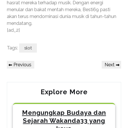
hasrat mereka terhadap musik. Dengan energi
menular dan bakat mentah mereka, Besti69 pasti
akan terus mendominasi dunia musik di tahun-tahun
mendatang.
[ad_2]
Tags:
slot
Post
Previous
Next
Previous
Next
navigation
Post
Post
Explore More
Mengungkap Budaya dan
Sejarah Wakanda33 yang