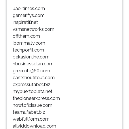
uae-times.com
gamerifys.com
inspiratif.net
vsmsnetworks.com
offthem.com
ibommatv.com
techporfit.com
bekasionline.com
nbusinessplan.com
greenlife360.com
cantshoutitout.com
expressufabet.biz
mypuertoplata.net
thepioneerxpress.com
howtofixissue.com
teamufabet.biz
webfullform.com
allviddownload.com