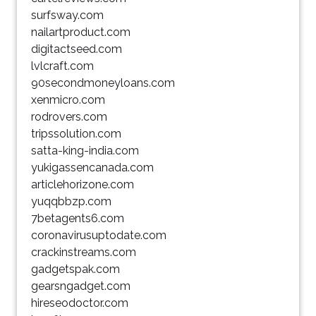
surfsway.com
nailartproduct.com
digitactseed.com
lvlcraft.com
90secondmoneyloans.com
xenmicro.com
rodrovers.com
tripssolution.com
satta-king-india.com
yukigassencanada.com
articlehorizone.com
yuqqbbzp.com
7betagents6.com
coronavirusuptodate.com
crackinstreams.com
gadgetspak.com
gearsngadget.com
hireseodoctor.com