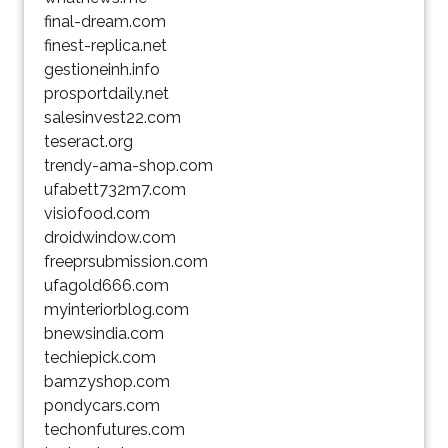
final-dream.com
finest-replica.net
gestioneinh.info
prosportdaily.net
salesinvest22.com
teseract.org
trendy-ama-shop.com
ufabett732m7.com
visiofood.com
droidwindow.com
freeprsubmission.com
ufagold666.com
myinteriorblog.com
bnewsindia.com
techiepick.com
bamzyshop.com
pondycars.com
techonfutures.com