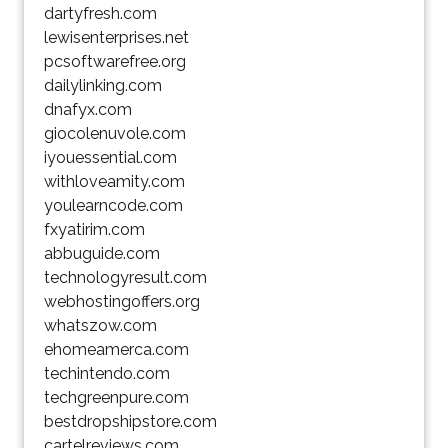
dartyfresh.com
lewisenterprises.net
pcsoftwarefree.org
dailylinking.com
dnafyx.com
giocolenuvole.com
iyouessential.com
withloveamity.com
youlearncode.com
fxyatirim.com
abbuguide.com
technologyresult.com
webhostingoffers.org
whatszow.com
ehomeamerca.com
techintendo.com
techgreenpure.com
bestdropshipstore.com
cartelreviews.com