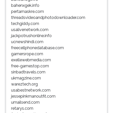
bahenxgek.info
pertamaskre.com
threadsvideoandphotodownloader.com
techgiddy.com
usalivenetwork.com
jackpotrushonline.info
ucnewshindi.com
freecellphonedatabase.com
gamersrope.com
exellewebmedia.com
free-gamestop.com
sinbadtravels.com
ukmagzine.com
wareztech.org
usabestnetwork.com
jessepinkmanoutfit.com
umailsend.com
retarys.com