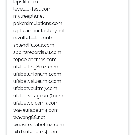
lapsfit.com
levelup-fast.com
mytreepla.net
pokersimulations.com
replicamanufactory.net
rezultate-loto.info
splendifulous.com
sportsrecords4u.com
topceleberites.com
ufabetting8m4.com
ufabetunionum3.com
ufabetvalueum3.com
ufabetvaultm7.com
ufabetvillageum7.com
ufabetvoicem3.com
waveufabetm4.com
wayang88.net
websiteufabetm4.com
whiteufabetm4.com