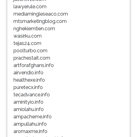
lawyerule.com
mediamingleseaco.com
mtsmarketingblog.com
nghekiemtien.com
wasirku.com
tejas24.com
poolturbo.com
prachestait.com
artforafghans.info
airvendio.info
healthexe.info
puretecx.info
tecadvance.info
aminityio.info
amiolahu.info
ampacheme.info
ampullahu.info
aromaxme.info