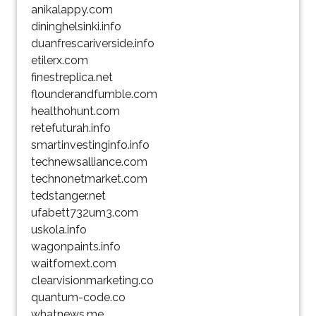
anikalappy.com
dininghelsinki.info
duanfrescariverside.info
etilerx.com
finestreplica.net
flounderandfumble.com
healthohunt.com
retefuturah.info
smartinvestinginfo.info
technewsalliance.com
technonetmarket.com
tedstanger.net
ufabett732um3.com
uskola.info
wagonpaints.info
waitfornext.com
clearvisionmarketing.co
quantum-code.co
whatnews.me