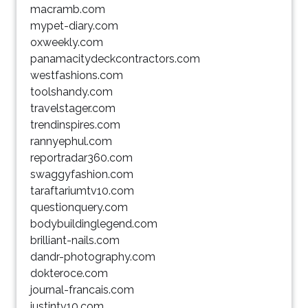
macramb.com
mypet-diary.com
oxweekly.com
panamacitydeckcontractors.com
westfashions.com
toolshandy.com
travelstager.com
trendinspires.com
rannyephul.com
reportradar360.com
swaggyfashion.com
taraftariumtv10.com
questionquery.com
bodybuildinglegend.com
brilliant-nails.com
dandr-photography.com
dokteroce.com
journal-francais.com
justintv10.com