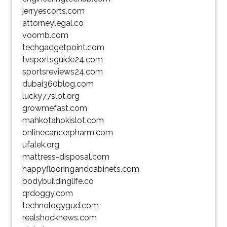
jerryescorts.com
attorneylegal.co
voomb.com
techgadgetpoint.com
tvsportsguide24.com
sportsreviews24.com
dubai360blog.com
lucky77slot.org
growmefast.com
mahkotahokislot.com
onlinecancerpharm.com
ufalek.org
mattress-disposal.com
happyflooringandcabinets.com
bodybuildinglife.co
qrdoggy.com
technologygud.com
realshocknews.com