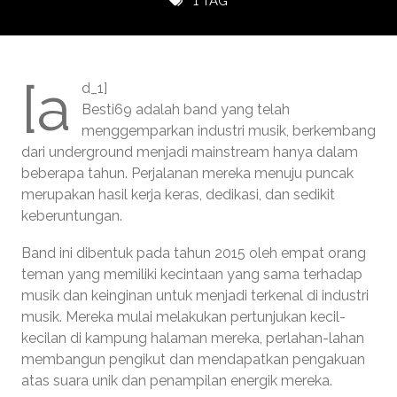
1 TAG
[a
d_1]
Besti69 adalah band yang telah
menggemparkan industri musik, berkembang
dari underground menjadi mainstream hanya dalam
beberapa tahun. Perjalanan mereka menuju puncak
merupakan hasil kerja keras, dedikasi, dan sedikit
keberuntungan.
Band ini dibentuk pada tahun 2015 oleh empat orang
teman yang memiliki kecintaan yang sama terhadap
musik dan keinginan untuk menjadi terkenal di industri
musik. Mereka mulai melakukan pertunjukan kecil-
kecilan di kampung halaman mereka, perlahan-lahan
membangun pengikut dan mendapatkan pengakuan
atas suara unik dan penampilan energik mereka.