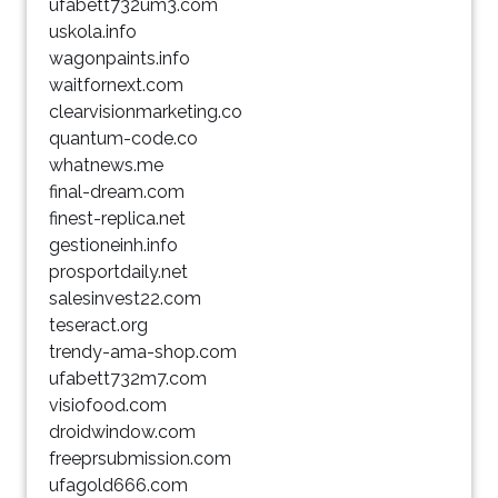
ufabett732um3.com
uskola.info
wagonpaints.info
waitfornext.com
clearvisionmarketing.co
quantum-code.co
whatnews.me
final-dream.com
finest-replica.net
gestioneinh.info
prosportdaily.net
salesinvest22.com
teseract.org
trendy-ama-shop.com
ufabett732m7.com
visiofood.com
droidwindow.com
freeprsubmission.com
ufagold666.com