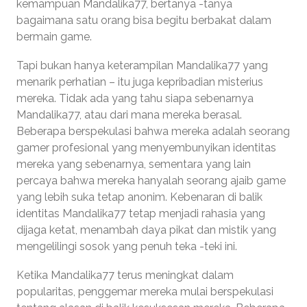
kemampuan Mandalika77, bertanya -tanya
bagaimana satu orang bisa begitu berbakat dalam
bermain game.
Tapi bukan hanya keterampilan Mandalika77 yang
menarik perhatian – itu juga kepribadian misterius
mereka. Tidak ada yang tahu siapa sebenarnya
Mandalika77, atau dari mana mereka berasal.
Beberapa berspekulasi bahwa mereka adalah seorang
gamer profesional yang menyembunyikan identitas
mereka yang sebenarnya, sementara yang lain
percaya bahwa mereka hanyalah seorang ajaib game
yang lebih suka tetap anonim. Kebenaran di balik
identitas Mandalika77 tetap menjadi rahasia yang
dijaga ketat, menambah daya pikat dan mistik yang
mengelilingi sosok yang penuh teka -teki ini.
Ketika Mandalika77 terus meningkat dalam
popularitas, penggemar mereka mulai berspekulasi