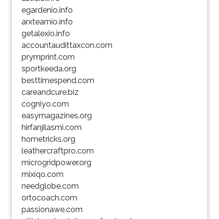
egardenio.info
arxteamio.info
getalexio.info
accountaudittaxcon.com
prymprint.com
sportkeeda.org
besttimespend.com
careandcure.biz
cogniyo.com
easymagazines.org
hirfanjilasmi.com
hometricks.org
leathercraftpro.com
microgridpower.org
mixiqo.com
needglobe.com
ortocoach.com
passionawe.com