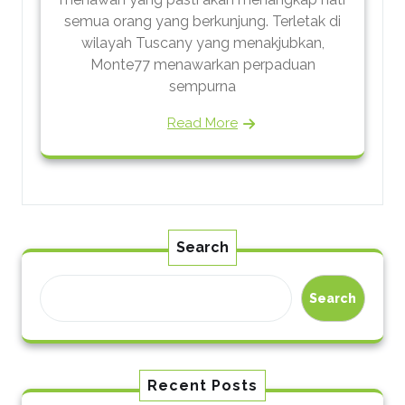
semua orang yang berkunjung. Terletak di
wilayah Tuscany yang menakjubkan,
Monte77 menawarkan perpaduan
sempurna
Read More
Search
Search
Recent Posts