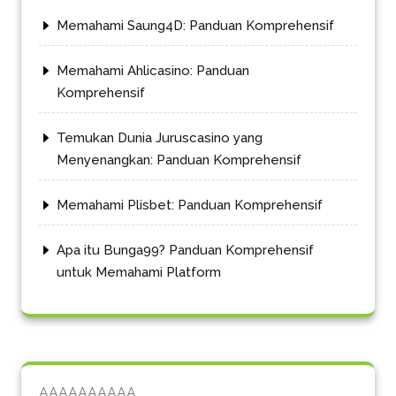
Memahami Saung4D: Panduan Komprehensif
Memahami Ahlicasino: Panduan
Komprehensif
Temukan Dunia Juruscasino yang
Menyenangkan: Panduan Komprehensif
Memahami Plisbet: Panduan Komprehensif
Apa itu Bunga99? Panduan Komprehensif
untuk Memahami Platform
AAAAAAAAAA