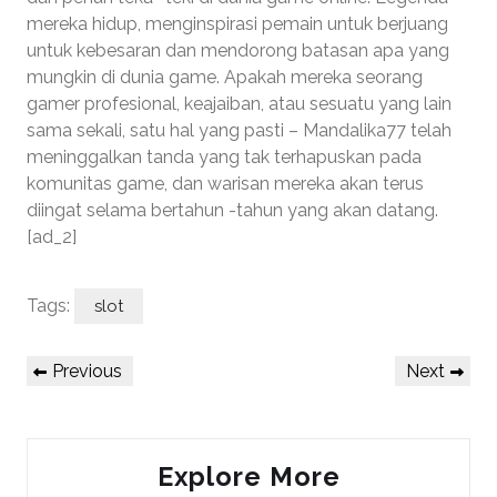
mereka hidup, menginspirasi pemain untuk berjuang
untuk kebesaran dan mendorong batasan apa yang
mungkin di dunia game. Apakah mereka seorang
gamer profesional, keajaiban, atau sesuatu yang lain
sama sekali, satu hal yang pasti – Mandalika77 telah
meninggalkan tanda yang tak terhapuskan pada
komunitas game, dan warisan mereka akan terus
diingat selama bertahun -tahun yang akan datang.
[ad_2]
Tags:
slot
Post
Previous
Next
Previous
Next
navigation
Post
Post
Explore More