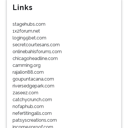
Links
stagehubs.com
1x2forum.net
login99bet.com
secretcourtesans.com
onlinebahisforum1.com
chicagoheadline.com
camming.org
rajalion88.com
goupuntacana.com
riversedgepark.com
zaseez.com
catchycrunch.com
nofaphub.com
nefertitingalls.com
patsyscreations.com
income4proof.com