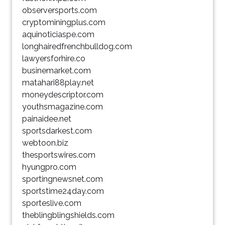
observersports.com
cryptominingplus.com
aquinoticiaspe.com
longhairedfrenchbulldog.com
lawyersforhire.co
businemarket.com
matahari88play.net
moneydescriptor.com
youthsmagazine.com
painaidee.net
sportsdarkest.com
webtoon.biz
thesportswires.com
hyungpro.com
sportingnewsnet.com
sportstime24day.com
sporteslive.com
theblingblingshields.com