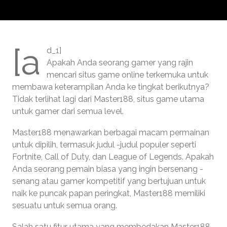
[a
d_1]
Apakah Anda seorang gamer yang rajin
mencari situs game online terkemuka untuk
membawa keterampilan Anda ke tingkat berikutnya?
Tidak terlihat lagi dari Master188, situs game utama
untuk gamer dari semua level.
Master188 menawarkan berbagai macam permainan
untuk dipilih, termasuk judul -judul populer seperti
Fortnite, Call of Duty, dan League of Legends. Apakah
Anda seorang pemain biasa yang ingin bersenang -
senang atau gamer kompetitif yang bertujuan untuk
naik ke puncak papan peringkat, Master188 memiliki
sesuatu untuk semua orang.
Salah satu fitur utama yang membedakan Master188