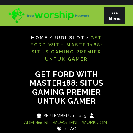
Skip
to
content
Menu
/
/
HOME
JUDI SLOT
GET
FORD WITH MASTER188:
SITUS GAMING PREMIER
UNTUK GAMER
GET FORD WITH
MASTER188: SITUS
GAMING PREMIER
UNTUK GAMER
SEPTEMBER 21, 2025
ADMIN@FREEWORSHIPNETWORK.COM
1 TAG