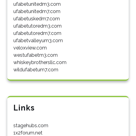
ufabetunitedm3.com
ufabetunitedm7.com
ufabetuskedm7.com
ufabetutoredm3.com
ufabetutoredm7.com
ufabetvalleyum3.com
veloxview.com
westufabetm3.com
whiskeybrothersllc.com
wildufabetum7.com
Links
stagehubs.com
1x2forum.net