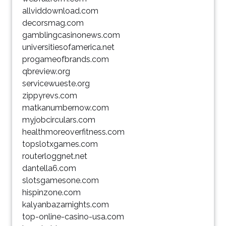
allviddownload.com
decorsmag.com
gamblingcasinonews.com
universitiesofamerica.net
progameofbrands.com
qbreview.org
servicewueste.org
zippyrevs.com
matkanumbernow.com
myjobcirculars.com
healthmoreoverfitness.com
topslotxgames.com
routerloggnet.net
dantella6.com
slotsgamesone.com
hispinzone.com
kalyanbazarnights.com
top-online-casino-usa.com