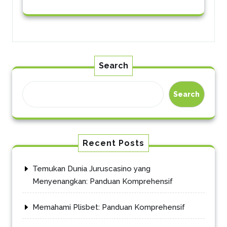
Search
Search
Recent Posts
Temukan Dunia Juruscasino yang
Menyenangkan: Panduan Komprehensif
Memahami Plisbet: Panduan Komprehensif