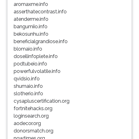
aromaxme.info
asserthatecontrast.info
atenderme.info
bangumiio.info
bekosunhu.info
beneficialgrandiose.info
blomaio.info
dosellinfoplete.info
podtubeio.info
powerfulvolatile.info
qvidsio.info
shumaio.info
slotherio.info
cysapluscertification.org
fortnitehacks.org
loginsearch.org
aodecor.org
donorsmatch.org
nowtimes.org