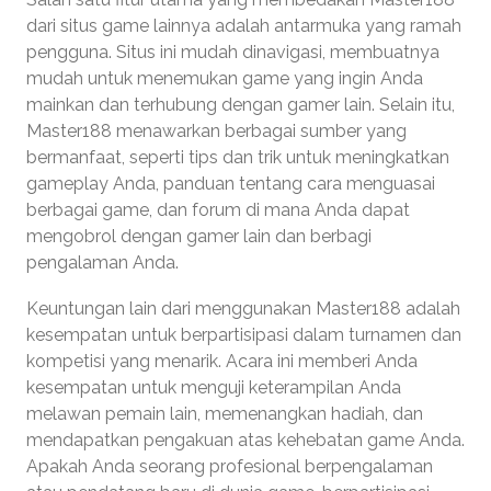
dari situs game lainnya adalah antarmuka yang ramah
pengguna. Situs ini mudah dinavigasi, membuatnya
mudah untuk menemukan game yang ingin Anda
mainkan dan terhubung dengan gamer lain. Selain itu,
Master188 menawarkan berbagai sumber yang
bermanfaat, seperti tips dan trik untuk meningkatkan
gameplay Anda, panduan tentang cara menguasai
berbagai game, dan forum di mana Anda dapat
mengobrol dengan gamer lain dan berbagi
pengalaman Anda.
Keuntungan lain dari menggunakan Master188 adalah
kesempatan untuk berpartisipasi dalam turnamen dan
kompetisi yang menarik. Acara ini memberi Anda
kesempatan untuk menguji keterampilan Anda
melawan pemain lain, memenangkan hadiah, dan
mendapatkan pengakuan atas kehebatan game Anda.
Apakah Anda seorang profesional berpengalaman