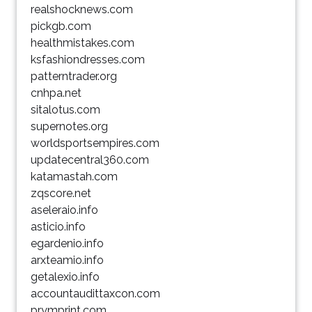
realshocknews.com
pickgb.com
healthmistakes.com
ksfashiondresses.com
patterntrader.org
cnhpa.net
sitalotus.com
supernotes.org
worldsportsempires.com
updatecentral360.com
katamastah.com
zqscore.net
aseleraio.info
asticio.info
egardenio.info
arxteamio.info
getalexio.info
accountaudittaxcon.com
prymprint.com