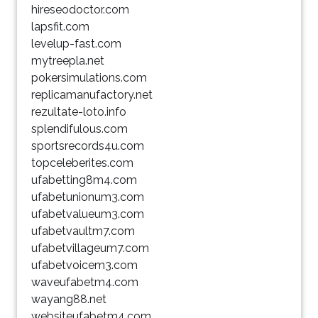
hireseodoctor.com
lapsfit.com
levelup-fast.com
mytreepla.net
pokersimulations.com
replicamanufactory.net
rezultate-loto.info
splendifulous.com
sportsrecords4u.com
topceleberites.com
ufabetting8m4.com
ufabetunionum3.com
ufabetvalueum3.com
ufabetvaultm7.com
ufabetvillageum7.com
ufabetvoicem3.com
waveufabetm4.com
wayang88.net
websiteufabetm4.com