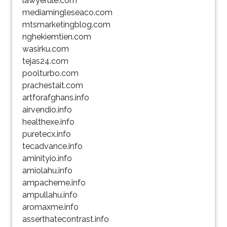
lawyerule.com
mediamingleseaco.com
mtsmarketingblog.com
nghekiemtien.com
wasirku.com
tejas24.com
poolturbo.com
prachestait.com
artforafghans.info
airvendio.info
healthexe.info
puretecx.info
tecadvance.info
aminityio.info
amiolahu.info
ampacheme.info
ampullahu.info
aromaxme.info
asserthatecontrast.info