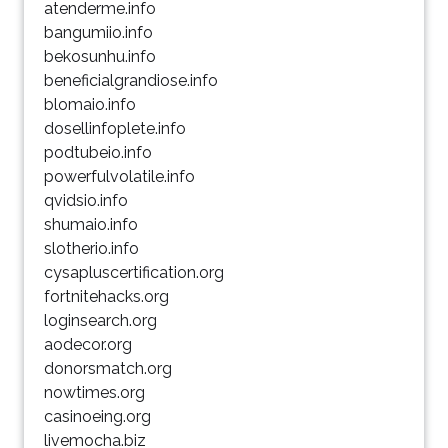
atenderme.info
bangumiio.info
bekosunhu.info
beneficialgrandiose.info
blomaio.info
dosellinfoplete.info
podtubeio.info
powerfulvolatile.info
qvidsio.info
shumaio.info
slotherio.info
cysapluscertification.org
fortnitehacks.org
loginsearch.org
aodecor.org
donorsmatch.org
nowtimes.org
casinoeing.org
livemocha.biz