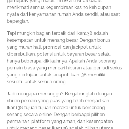
gameplay yang mulus. Ini berarti Anda dapat
menikmati semua kegembiraan kasino kehidupan
nyata dari kenyamanan rumah Anda sendiri, atau saat
bepergian.
Tapi mungkin bagian terbaik dari Ikan138 adalah
kesempatan untuk menang besar. Dengan bonus
yang murah hati, promosi, dan jackpot untuk
diperebutkan, potensi untuk bayaran besar selalu
hanya beberapa klik jauhnya. Apakah Anda seorang
pemain biasa yang mencari hiburan atau penjudi serius
yang bertujuan untuk jackpot, Ikan138 memiliki
sesuatu untuk semua orang.
Jadi mengapa menunggu? Bergabunglah dengan
ribuan pemain yang puas yang telah menjadikan
Ikan138 tujuan tujuan mereka untuk bersenang-
senang secara online. Dengan berbagai pilihan
permainan, platform yang aman, dan kesempatan
untuk menang besar, Ikan138 adalah pilihan utama