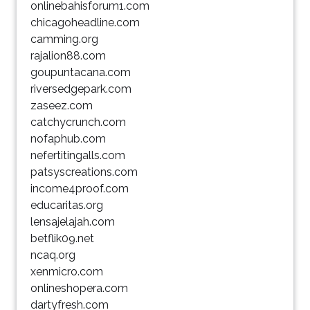
onlinebahisforum1.com
chicagoheadline.com
camming.org
rajalion88.com
goupuntacana.com
riversedgepark.com
zaseez.com
catchycrunch.com
nofaphub.com
nefertitingalls.com
patsyscreations.com
income4proof.com
educaritas.org
lensajelajah.com
betflik09.net
ncaq.org
xenmicro.com
onlineshopera.com
dartyfresh.com