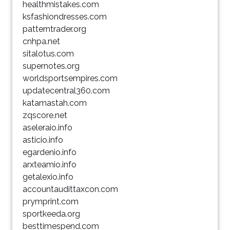
healthmistakes.com
ksfashiondresses.com
patterntrader.org
cnhpa.net
sitalotus.com
supernotes.org
worldsportsempires.com
updatecentral360.com
katamastah.com
zqscore.net
aseleraio.info
asticio.info
egardenio.info
arxteamio.info
getalexio.info
accountaudittaxcon.com
prymprint.com
sportkeeda.org
besttimespend.com