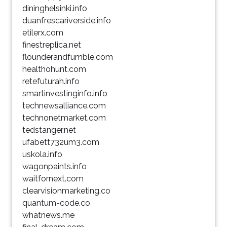
dininghelsinki.info
duanfrescariverside.info
etilerx.com
finestreplica.net
flounderandfumble.com
healthohunt.com
retefuturah.info
smartinvestinginfo.info
technewsalliance.com
technonetmarket.com
tedstanger.net
ufabett732um3.com
uskola.info
wagonpaints.info
waitfornext.com
clearvisionmarketing.co
quantum-code.co
whatnews.me