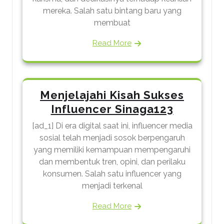
mereka. Salah satu bintang baru yang
membuat
Read More
Menjelajahi Kisah Sukses
Influencer Sinaga123
[ad_1] Di era digital saat ini, influencer media
sosial telah menjadi sosok berpengaruh
yang memiliki kemampuan mempengaruhi
dan membentuk tren, opini, dan perilaku
konsumen. Salah satu influencer yang
menjadi terkenal
Read More