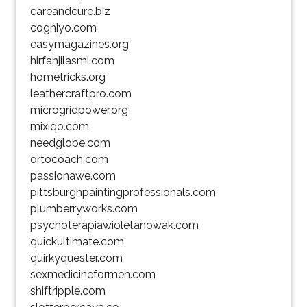
careandcure.biz
cogniyo.com
easymagazines.org
hirfanjilasmi.com
hometricks.org
leathercraftpro.com
microgridpower.org
mixiqo.com
needglobe.com
ortocoach.com
passionawe.com
pittsburghpaintingprofessionals.com
plumberryworks.com
psychoterapiawioletanowak.com
quickultimate.com
quirkyquester.com
sexmedicineformen.com
shiftripple.com