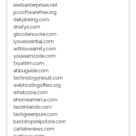
lewisenterprises.net
pcsoftwarefree.org
dailylinking.com
dnafyx.com
giocolenuvole.com
iyouessential.com
withloveamity.com
youlearncode.com
fxyatirim.com
abbuguide.com
technologyresult.com
webhostingoffers.org
whatszow.com
ehomeamerca.com
techintendo.com
techgreenpure.com
bestdropshipstore.com
cartelreviews.com