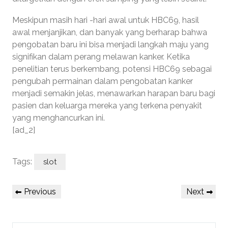
Meskipun masih hari -hari awal untuk HBC69, hasil
awal menjanjikan, dan banyak yang berharap bahwa
pengobatan baru ini bisa menjadi langkah maju yang
signifikan dalam perang melawan kanker. Ketika
penelitian terus berkembang, potensi HBC69 sebagai
pengubah permainan dalam pengobatan kanker
menjadi semakin jelas, menawarkan harapan baru bagi
pasien dan keluarga mereka yang terkena penyakit
yang menghancurkan ini.
[ad_2]
Tags:
slot
Post
Previous
Next
Previous
Next
navigation
Post
Post