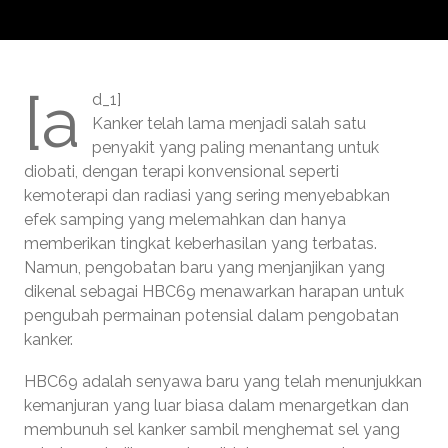
[a
d_1]
Kanker telah lama menjadi salah satu
penyakit yang paling menantang untuk
diobati, dengan terapi konvensional seperti
kemoterapi dan radiasi yang sering menyebabkan
efek samping yang melemahkan dan hanya
memberikan tingkat keberhasilan yang terbatas.
Namun, pengobatan baru yang menjanjikan yang
dikenal sebagai HBC69 menawarkan harapan untuk
pengubah permainan potensial dalam pengobatan
kanker.
HBC69 adalah senyawa baru yang telah menunjukkan
kemanjuran yang luar biasa dalam menargetkan dan
membunuh sel kanker sambil menghemat sel yang