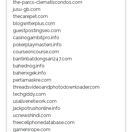
the-parcs-clematiscondos.com
jusu-gb.com
thecarepet.com
blogwriterplus.com
guestpostingseo.com
casinogambitpro.info
pokerplaymasters.info
courseoncourse.com
bantinbatdongsan247.com
bahednog.info
bahenxgek.info
pertamaskre.com
threadsvideoandphotodownloader.com
techgiddy.com
usalivenetwork.com
jackpotrushonline.info
ucnewshindi.com
freecellphonedatabase.com
gamersrope.com