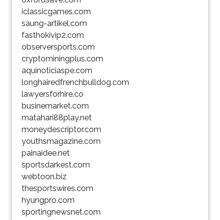
iclassicgames.com
saung-artikel.com
fasthokivip2.com
observersports.com
cryptominingplus.com
aquinoticiaspe.com
longhairedfrenchbulldog.com
lawyersforhire.co
businemarket.com
matahari88play.net
moneydescriptor.com
youthsmagazine.com
painaidee.net
sportsdarkest.com
webtoon.biz
thesportswires.com
hyungpro.com
sportingnewsnet.com