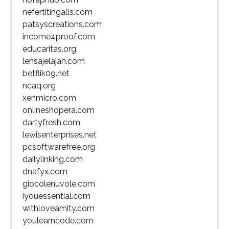
nefertitingalls.com
patsyscreations.com
income4proof.com
educaritas.org
lensajelajah.com
betflik09.net
ncaq.org
xenmicro.com
onlineshopera.com
dartyfresh.com
lewisenterprises.net
pcsoftwarefree.org
dailylinking.com
dnafyx.com
giocolenuvole.com
iyouessential.com
withloveamity.com
youlearncode.com