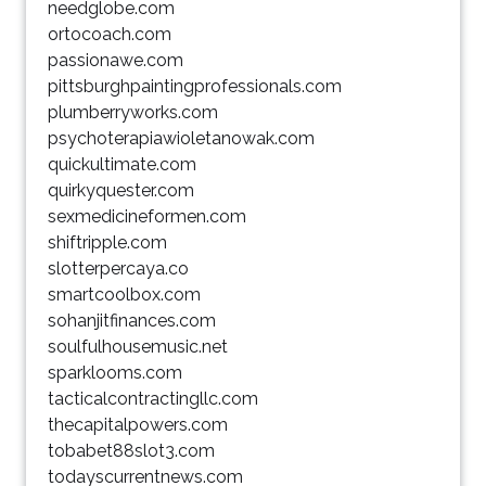
needglobe.com
ortocoach.com
passionawe.com
pittsburghpaintingprofessionals.com
plumberryworks.com
psychoterapiawioletanowak.com
quickultimate.com
quirkyquester.com
sexmedicineformen.com
shiftripple.com
slotterpercaya.co
smartcoolbox.com
sohanjitfinances.com
soulfulhousemusic.net
sparklooms.com
tacticalcontractingllc.com
thecapitalpowers.com
tobabet88slot3.com
todayscurrentnews.com