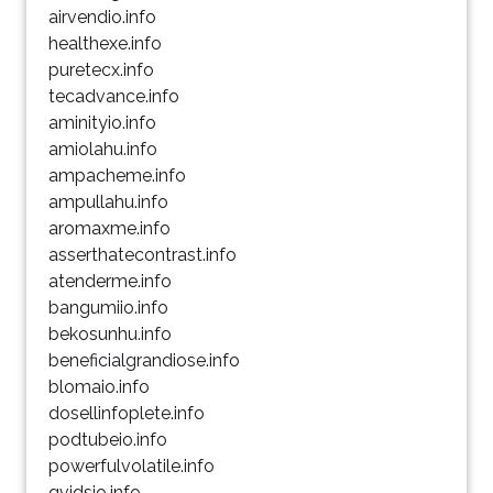
airvendio.info
healthexe.info
puretecx.info
tecadvance.info
aminityio.info
amiolahu.info
ampacheme.info
ampullahu.info
aromaxme.info
asserthatecontrast.info
atenderme.info
bangumiio.info
bekosunhu.info
beneficialgrandiose.info
blomaio.info
dosellinfoplete.info
podtubeio.info
powerfulvolatile.info
qvidsio.info