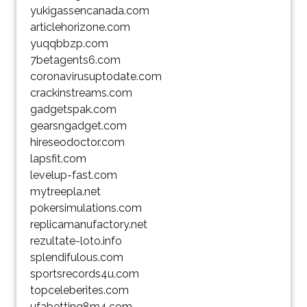
yukigassencanada.com
articlehorizone.com
yuqqbbzp.com
7betagents6.com
coronavirusuptodate.com
crackinstreams.com
gadgetspak.com
gearsngadget.com
hireseodoctor.com
lapsfit.com
levelup-fast.com
mytreepla.net
pokersimulations.com
replicamanufactory.net
rezultate-loto.info
splendifulous.com
sportsrecords4u.com
topceleberites.com
ufabetting8m4.com