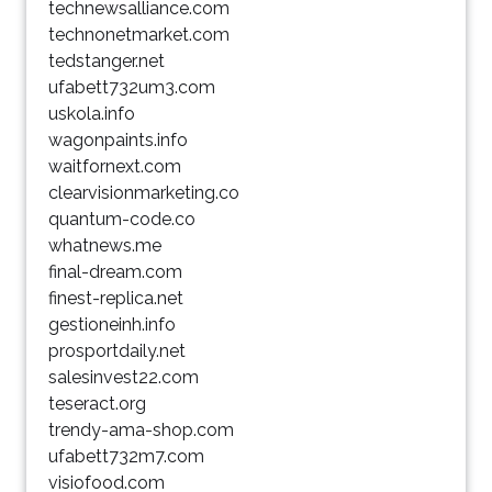
technewsalliance.com
technonetmarket.com
tedstanger.net
ufabett732um3.com
uskola.info
wagonpaints.info
waitfornext.com
clearvisionmarketing.co
quantum-code.co
whatnews.me
final-dream.com
finest-replica.net
gestioneinh.info
prosportdaily.net
salesinvest22.com
teseract.org
trendy-ama-shop.com
ufabett732m7.com
visiofood.com