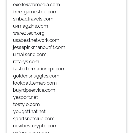
exellewebmedia.com
free-gamestop.com
sinbadtravels.com
ukmagzine.com
wareztech.org
usabestnetwork.com
jessepinkmanoutfit.com
umailsend.com
retarys.com
fasterformationcpf.com
goldensnuggles.com
lookbattlemap.com
buyrdpservice.com
yesport.net
tostylo.com
yougetthat.net
sportsnetclub.com
newbestcrypto.com
oxfordsave.com