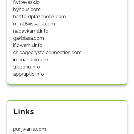
flyttevask.io
byhous.com
hartfordplazahotel.com
m-918kissapk.com
nabavkame.info
gakbiasa.com
iflowerhu.info
chicagocrystalconnection.com
imanabadii.com
trilipohu.info
appruptio.info
Links
punjwanis.com