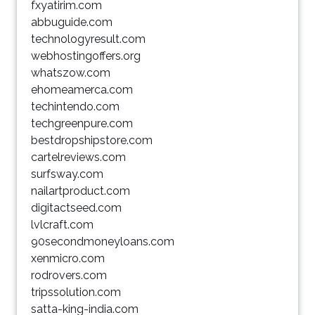
fxyatirim.com
abbuguide.com
technologyresult.com
webhostingoffers.org
whatszow.com
ehomeamerca.com
techintendo.com
techgreenpure.com
bestdropshipstore.com
cartelreviews.com
surfsway.com
nailartproduct.com
digitactseed.com
lvlcraft.com
90secondmoneyloans.com
xenmicro.com
rodrovers.com
tripssolution.com
satta-king-india.com