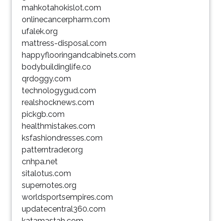
mahkotahokislot.com
onlinecancerpharm.com
ufalek.org
mattress-disposal.com
happyflooringandcabinets.com
bodybuildinglife.co
qrdoggy.com
technologygud.com
realshocknews.com
pickgb.com
healthmistakes.com
ksfashiondresses.com
patterntrader.org
cnhpa.net
sitalotus.com
supernotes.org
worldsportsempires.com
updatecentral360.com
katamastah.com