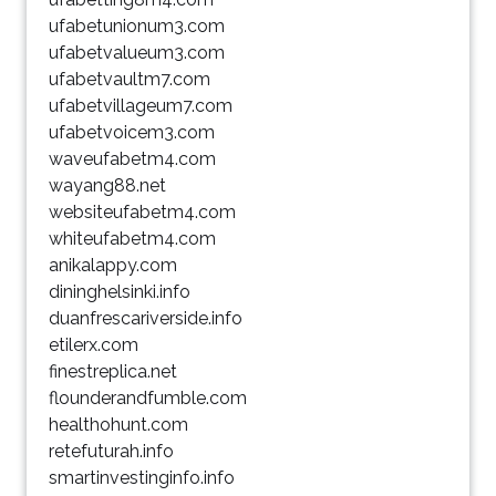
ufabetunionum3.com
ufabetvalueum3.com
ufabetvaultm7.com
ufabetvillageum7.com
ufabetvoicem3.com
waveufabetm4.com
wayang88.net
websiteufabetm4.com
whiteufabetm4.com
anikalappy.com
dininghelsinki.info
duanfrescariverside.info
etilerx.com
finestreplica.net
flounderandfumble.com
healthohunt.com
retefuturah.info
smartinvestinginfo.info