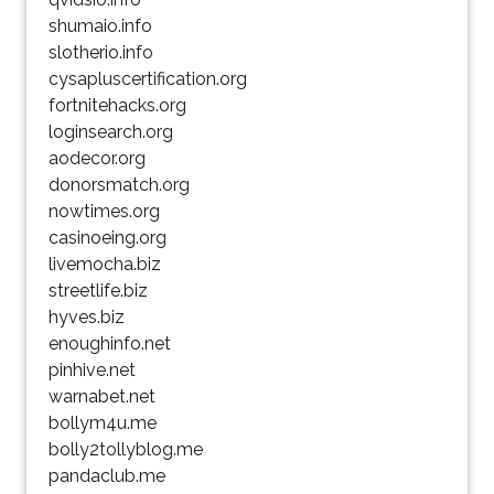
shumaio.info
slotherio.info
cysapluscertification.org
fortnitehacks.org
loginsearch.org
aodecor.org
donorsmatch.org
nowtimes.org
casinoeing.org
livemocha.biz
streetlife.biz
hyves.biz
enoughinfo.net
pinhive.net
warnabet.net
bollym4u.me
bolly2tollyblog.me
pandaclub.me