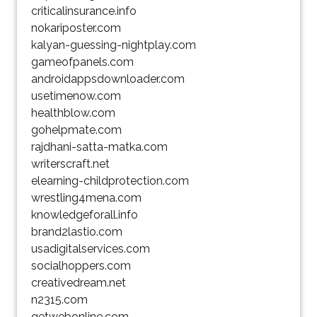
criticalinsurance.info
nokariposter.com
kalyan-guessing-nightplay.com
gameofpanels.com
androidappsdownloader.com
usetimenow.com
healthblow.com
gohelpmate.com
rajdhani-satta-matka.com
writerscraft.net
elearning-childprotection.com
wrestling4mena.com
knowledgeforall.info
brand2lastio.com
usadigitalservices.com
socialhoppers.com
creativedream.net
n2315.com
getwebonline.com