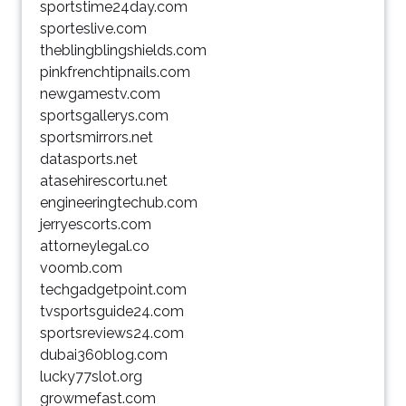
sportstime24day.com
sporteslive.com
theblingblingshields.com
pinkfrenchtipnails.com
newgamestv.com
sportsgallerys.com
sportsmirrors.net
datasports.net
atasehirescortu.net
engineeringtechub.com
jerryescorts.com
attorneylegal.co
voomb.com
techgadgetpoint.com
tvsportsguide24.com
sportsreviews24.com
dubai360blog.com
lucky77slot.org
growmefast.com