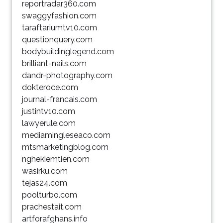
reportradar360.com
swaggyfashion.com
taraftariumtv10.com
questionquery.com
bodybuildinglegend.com
brilliant-nails.com
dandr-photography.com
dokteroce.com
journal-francais.com
justintv10.com
lawyerule.com
mediamingleseaco.com
mtsmarketingblog.com
nghekiemtien.com
wasirku.com
tejas24.com
poolturbo.com
prachestait.com
artforafghans.info