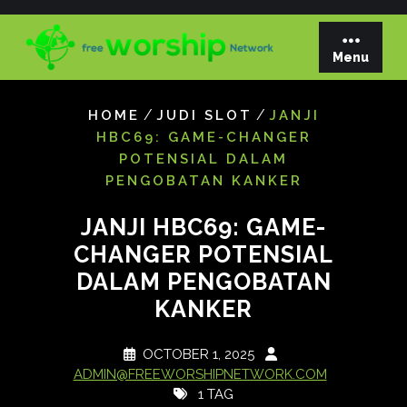
Skip
to
content
Menu
/
/
HOME
JUDI SLOT
JANJI
HBC69: GAME-CHANGER
POTENSIAL DALAM
PENGOBATAN KANKER
JANJI HBC69: GAME-
CHANGER POTENSIAL
DALAM PENGOBATAN
KANKER
OCTOBER 1, 2025
ADMIN@FREEWORSHIPNETWORK.COM
1 TAG