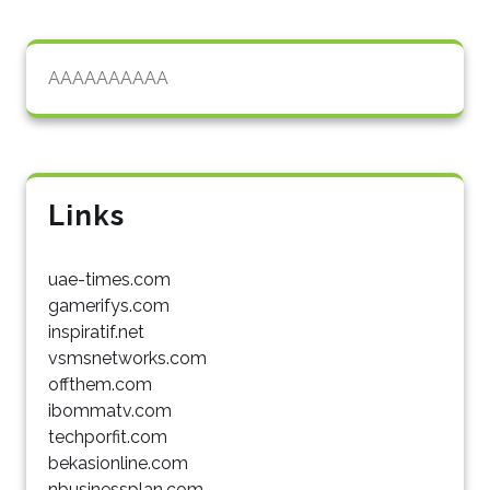
AAAAAAAAAA
Links
uae-times.com
gamerifys.com
inspiratif.net
vsmsnetworks.com
offthem.com
ibommatv.com
techporfit.com
bekasionline.com
nbusinessplan.com