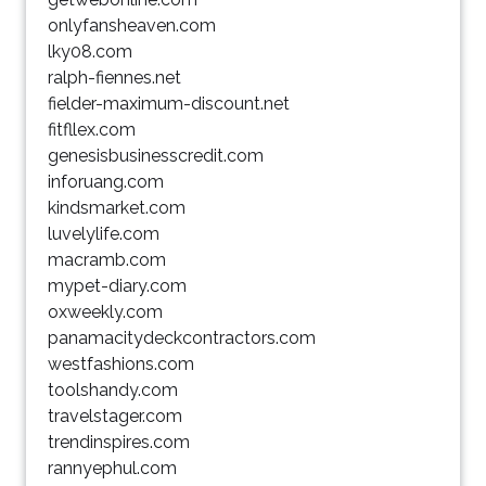
onlyfansheaven.com
lky08.com
ralph-fiennes.net
fielder-maximum-discount.net
fitfllex.com
genesisbusinesscredit.com
inforuang.com
kindsmarket.com
luvelylife.com
macramb.com
mypet-diary.com
oxweekly.com
panamacitydeckcontractors.com
westfashions.com
toolshandy.com
travelstager.com
trendinspires.com
rannyephul.com