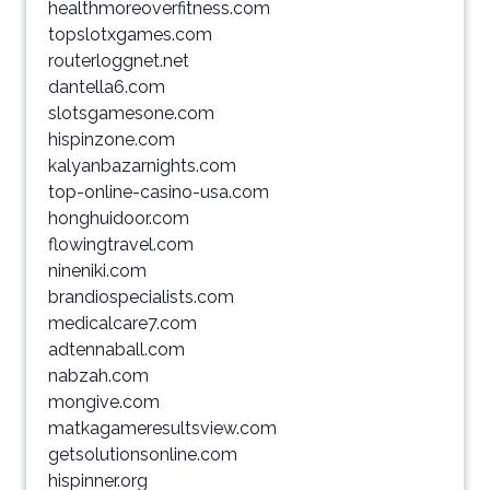
healthmoreoverfitness.com
topslotxgames.com
routerloggnet.net
dantella6.com
slotsgamesone.com
hispinzone.com
kalyanbazarnights.com
top-online-casino-usa.com
honghuidoor.com
flowingtravel.com
nineniki.com
brandiospecialists.com
medicalcare7.com
adtennaball.com
nabzah.com
mongive.com
matkagameresultsview.com
getsolutionsonline.com
hispinner.org