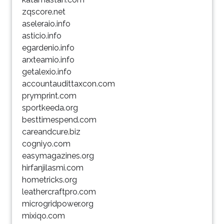
zqscore.net
aseleraio.info
asticio.info
egardenio.info
arxteamio.info
getalexio.info
accountaudittaxcon.com
prymprint.com
sportkeeda.org
besttimespend.com
careandcure.biz
cogniyo.com
easymagazines.org
hirfanjilasmi.com
hometricks.org
leathercraftpro.com
microgridpower.org
mixiqo.com