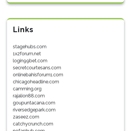
Links
stagehubs.com
1x2forum.net
login99bet.com
secretcourtesans.com
onlinebahisforum1.com
chicagoheadline.com
camming.org
rajalion88.com
goupuntacana.com
riversedgepark.com
zaseez.com
catchycrunch.com
nofaphub.com