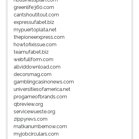
greenlife360.com
cantshoutitout.com
expressufabet.biz
mypuertoplata.net
thepioneerxpress.com
howtofixissue.com
teamufabet.biz
webfullform.com
allviddownload.com
decorsmag.com
gamblingcasinonews.com
universitiesofamerica.net
progameofbrands.com
qbreview.org
servicewueste.org
zippyrevs.com
matkanumbernow.com
myjobcirculars.com