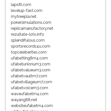
lapsfit.com
levelup-fast.com
mytreepla.net
pokersimulations.com
replicamanufactory.net
rezultate-loto.info
splendifulous.com
sportsrecords4u.com
topceleberites.com
ufabetting8m4.com
ufabetunionum3.com
ufabetvalueum3.com
ufabetvaultm7.com
ufabetvillageum7.com
ufabetvoicem3.com
waveufabetm4.com
wayang88.net
websiteufabetm4.com