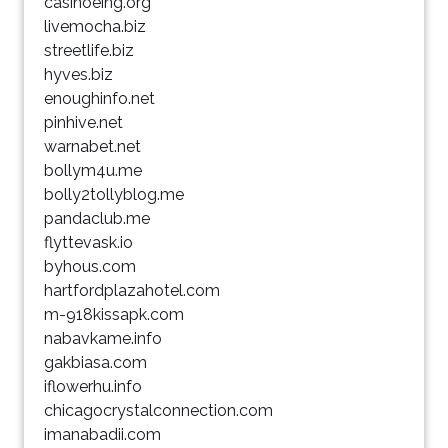
casinoeing.org
livemocha.biz
streetlife.biz
hyves.biz
enoughinfo.net
pinhive.net
warnabet.net
bollym4u.me
bolly2tollyblog.me
pandaclub.me
flyttevask.io
byhous.com
hartfordplazahotel.com
m-918kissapk.com
nabavkame.info
gakbiasa.com
iflowerhu.info
chicagocrystalconnection.com
imanabadii.com