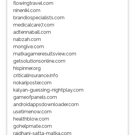
flowingtravel.com
nineniki.com
brandiospecialists.com
medicalcare7.com
adtennaball.com
nabzah.com
mongive.com
matkagameresultsview.com
getsolutionsonline.com
hispinner.org
criticalinsurance.info
nokariposter.com
kalyan-guessing-nightplay.com
gameofpanels.com
androidappsdownloader.com
usetimenow.com
healthblow.com
gohelpmate.com
rajdhani-satta-matka.com