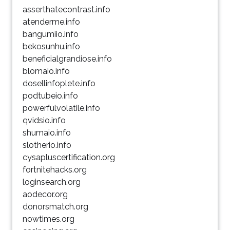
asserthatecontrast.info
atenderme.info
bangumiio.info
bekosunhu.info
beneficialgrandiose.info
blomaio.info
dosellinfoplete.info
podtubeio.info
powerfulvolatile.info
qvidsio.info
shumaio.info
slotherio.info
cysapluscertification.org
fortnitehacks.org
loginsearch.org
aodecor.org
donorsmatch.org
nowtimes.org