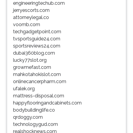
engineeringtechub.com
jerryescorts.com
attorneylegal.co
voomb.com
techgadgetpoint.com
tvsportsguide24.com
sportsreviews24.com
dubai360blog.com
lucky77slot.org
growmefast.com
mahkotahokislot.com
onlinecancerpharm.com
ufalek.org
mattress-disposal.com
happyflooringandcabinets.com
bodybuildinglife.co
qrdoggy.com
technologygud.com
realshocknews.com