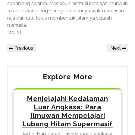
sepanjang sejarah. Meskipun institusi kerajaan mungkin
telah berkembang seiring berjalannya waktu, warisan
raja dan ratu terus membentuk jalannya sejarah
manusia.
[ad_2]
Post
Previous
Next
Previous
Next
navigation
Post
Post
Explore More
Menjelajahi Kedalaman
Luar Angkasa: Para
Ilmuwan Mempelajari
Lubang Hitam Supermasif
[ad_1] Hamparan luasnya ruang angkasa