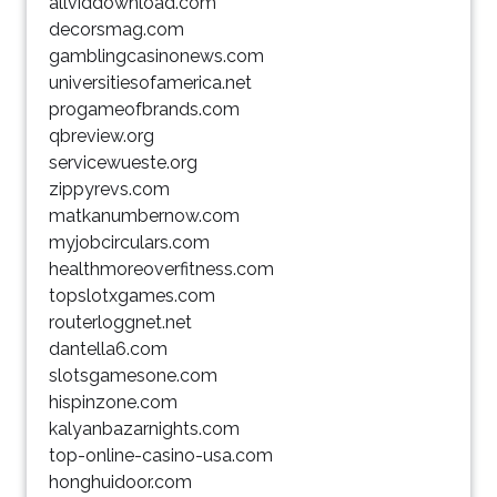
allviddownload.com
decorsmag.com
gamblingcasinonews.com
universitiesofamerica.net
progameofbrands.com
qbreview.org
servicewueste.org
zippyrevs.com
matkanumbernow.com
myjobcirculars.com
healthmoreoverfitness.com
topslotxgames.com
routerloggnet.net
dantella6.com
slotsgamesone.com
hispinzone.com
kalyanbazarnights.com
top-online-casino-usa.com
honghuidoor.com