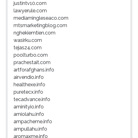
justintv10.com
lawyerule.com
mediamingleseaco.com
mtsmarketingblog.com
nghekiemtien.com
wasirku.com
tejas24.com
poolturbo.com
prachestait.com
artforafghans.info
airvendio.info
healthexe.info
puretecx.info
tecadvance.info
aminityio.info
amiolahu.info
ampacheme.info
ampullahu.info
aromaxme.info