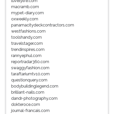
luvelylife.com
macramb.com
mypet-diary.com
oxweekly.com
panamacitydeckcontractors.com
westfashions.com
toolshandy.com
travelstager.com
trendinspires.com
rannyephul.com
reportradar360.com
swaggyfashion.com
taraftariumtv10.com
questionquery.com
bodybuildinglegend.com
brilliant-nails.com
dandr-photography.com
dokteroce.com
journal-francais.com