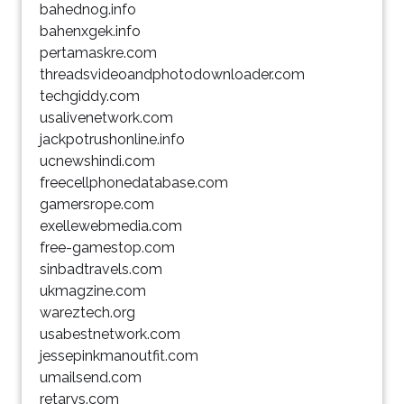
bahednog.info
bahenxgek.info
pertamaskre.com
threadsvideoandphotodownloader.com
techgiddy.com
usalivenetwork.com
jackpotrushonline.info
ucnewshindi.com
freecellphonedatabase.com
gamersrope.com
exellewebmedia.com
free-gamestop.com
sinbadtravels.com
ukmagzine.com
wareztech.org
usabestnetwork.com
jessepinkmanoutfit.com
umailsend.com
retarys.com