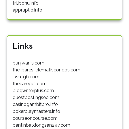
trilipohu.info
appruptio.info
Links
punjwanis.com
the-parcs-clematiscondos.com
jusu-gb.com
thecarepet.com
blogwriterplus.com
guestpostingseo.com
casinogambitpro.info
pokerplaymasters.info
courseoncourse.com
bantinbatdongsan247.com