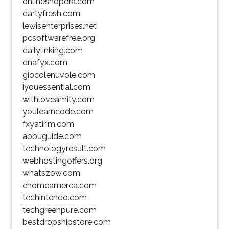
onlineshopera.com
dartyfresh.com
lewisenterprises.net
pcsoftwarefree.org
dailylinking.com
dnafyx.com
giocolenuvole.com
iyouessential.com
withloveamity.com
youlearncode.com
fxyatirim.com
abbuguide.com
technologyresult.com
webhostingoffers.org
whatszow.com
ehomeamerca.com
techintendo.com
techgreenpure.com
bestdropshipstore.com