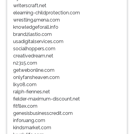
writerscraft.net
elearning-childprotection.com
wrestling4mena.com
knowledgeforall.info
brand2lastio.com
usadigitalservices.com
socialhoppers.com
creativedream.net
n2315.com
getwebonline.com
onlyfansheaven.com
lky08.com
ralph-fiennes.net
fielder-maximum-discount.net
fitfllex.com
genesisbusinesscredit.com
inforuang.com
kindsmarket.com