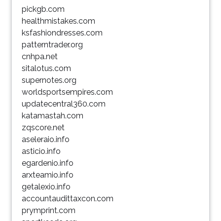
pickgb.com
healthmistakes.com
ksfashiondresses.com
patterntrader.org
cnhpa.net
sitalotus.com
supernotes.org
worldsportsempires.com
updatecentral360.com
katamastah.com
zqscore.net
aseleraio.info
asticio.info
egardenio.info
arxteamio.info
getalexio.info
accountaudittaxcon.com
prymprint.com