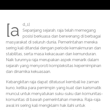
[a
d_1]
Sepanjang sejarah, raja telah memegang
posisi berkuasa dan berwenang di berbagai
masyarakat di seluruh dunia. Pemerintahan mereka
sering kali ditandai dengan periode kemakmuran dan
stabilitas, serta masa kekacauan dan kemunduran.
Naik turunnya raja merupakan aspek menarik dalam
sejarah yang menyoroti kompleksitas kepemimpinan
dan dinamika kekuasaan.
Kebangkitan raja dapat ditelusuri kembali ke zaman
kuno, ketika para pemimpin yang kuat dan karismatik
muncul untuk menyatukan suku-suku dan komunitas-
komunitas di bawah pemerintahan mereka. Raja-raja
awal ini sering kali mengklaim hak ilahi untuk