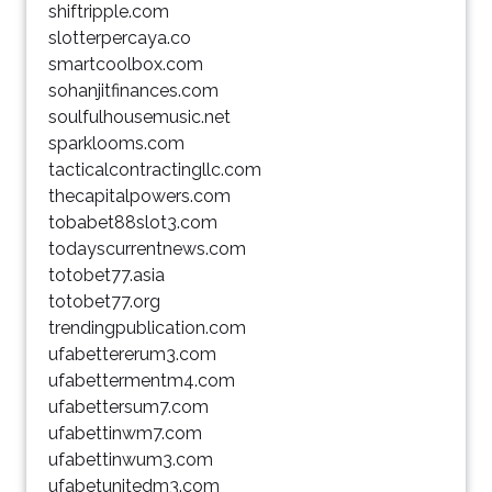
shiftripple.com
slotterpercaya.co
smartcoolbox.com
sohanjitfinances.com
soulfulhousemusic.net
sparklooms.com
tacticalcontractingllc.com
thecapitalpowers.com
tobabet88slot3.com
todayscurrentnews.com
totobet77.asia
totobet77.org
trendingpublication.com
ufabettererum3.com
ufabettermentm4.com
ufabettersum7.com
ufabettinwm7.com
ufabettinwum3.com
ufabetunitedm3.com