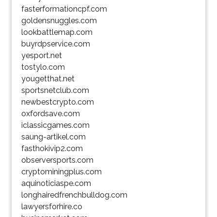
fasterformationcpf.com
goldensnuggles.com
lookbattlemap.com
buyrdpservice.com
yesport.net
tostylo.com
yougetthat.net
sportsnetclub.com
newbestcrypto.com
oxfordsave.com
iclassicgames.com
saung-artikel.com
fasthokivip2.com
observersports.com
cryptominingplus.com
aquinoticiaspe.com
longhairedfrenchbulldog.com
lawyersforhire.co