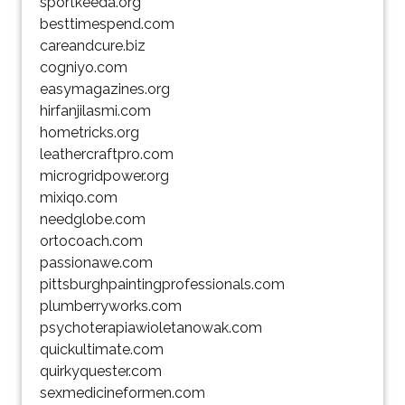
sportkeeda.org
besttimespend.com
careandcure.biz
cogniyo.com
easymagazines.org
hirfanjilasmi.com
hometricks.org
leathercraftpro.com
microgridpower.org
mixiqo.com
needglobe.com
ortocoach.com
passionawe.com
pittsburghpaintingprofessionals.com
plumberryworks.com
psychoterapiawioletanowak.com
quickultimate.com
quirkyquester.com
sexmedicineformen.com