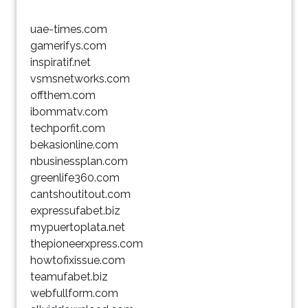
uae-times.com
gamerifys.com
inspiratif.net
vsmsnetworks.com
offthem.com
ibommatv.com
techporfit.com
bekasionline.com
nbusinessplan.com
greenlife360.com
cantshoutitout.com
expressufabet.biz
mypuertoplata.net
thepioneerxpress.com
howtofixissue.com
teamufabet.biz
webfullform.com