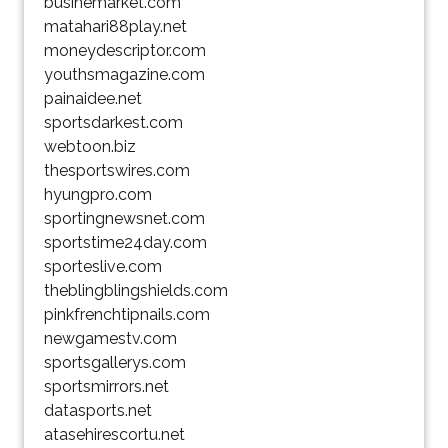
businemarket.com
matahari88play.net
moneydescriptor.com
youthsmagazine.com
painaidee.net
sportsdarkest.com
webtoon.biz
thesportswires.com
hyungpro.com
sportingnewsnet.com
sportstime24day.com
sporteslive.com
theblingblingshields.com
pinkfrenchtipnails.com
newgamestv.com
sportsgallerys.com
sportsmirrors.net
datasports.net
atasehirescortu.net