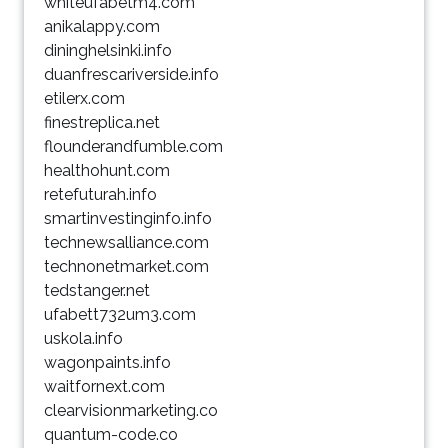
whiteufabetm4.com
anikalappy.com
dininghelsinki.info
duanfrescariverside.info
etilerx.com
finestreplica.net
flounderandfumble.com
healthohunt.com
retefuturah.info
smartinvestinginfo.info
technewsalliance.com
technonetmarket.com
tedstanger.net
ufabett732um3.com
uskola.info
wagonpaints.info
waitfornext.com
clearvisionmarketing.co
quantum-code.co