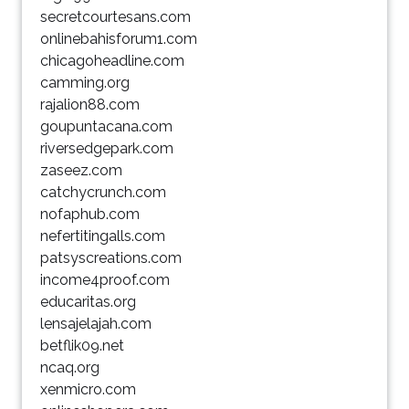
secretcourtesans.com
onlinebahisforum1.com
chicagoheadline.com
camming.org
rajalion88.com
goupuntacana.com
riversedgepark.com
zaseez.com
catchycrunch.com
nofaphub.com
nefertitingalls.com
patsyscreations.com
income4proof.com
educaritas.org
lensajelajah.com
betflik09.net
ncaq.org
xenmicro.com