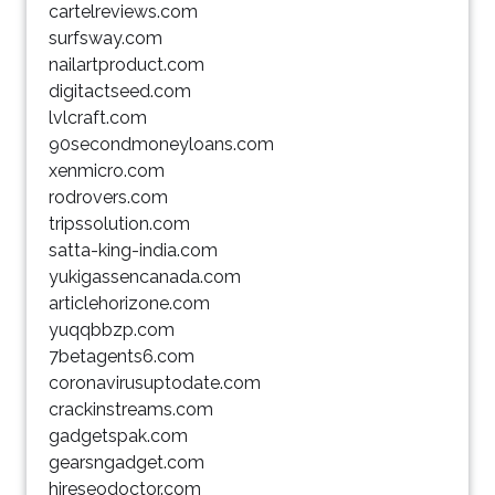
cartelreviews.com
surfsway.com
nailartproduct.com
digitactseed.com
lvlcraft.com
90secondmoneyloans.com
xenmicro.com
rodrovers.com
tripssolution.com
satta-king-india.com
yukigassencanada.com
articlehorizone.com
yuqqbbzp.com
7betagents6.com
coronavirusuptodate.com
crackinstreams.com
gadgetspak.com
gearsngadget.com
hireseodoctor.com