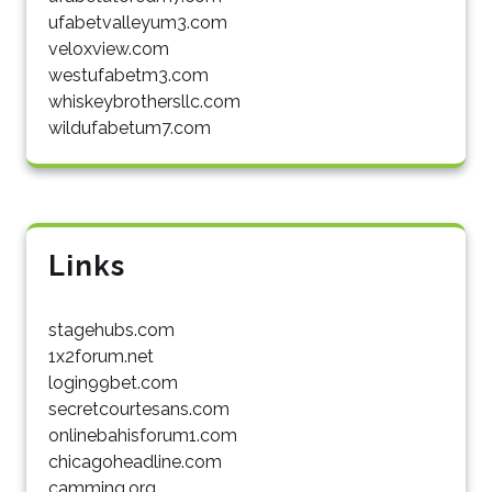
ufabetvalleyum3.com
veloxview.com
westufabetm3.com
whiskeybrothersllc.com
wildufabetum7.com
Links
stagehubs.com
1x2forum.net
login99bet.com
secretcourtesans.com
onlinebahisforum1.com
chicagoheadline.com
camming.org