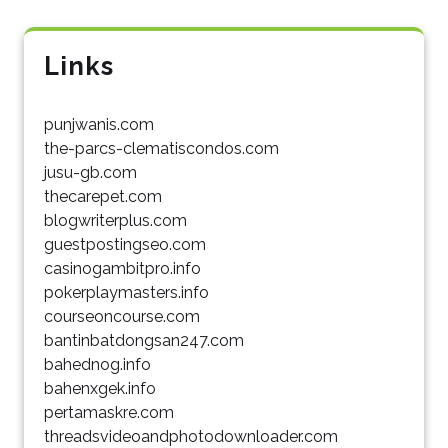
Links
punjwanis.com
the-parcs-clematiscondos.com
jusu-gb.com
thecarepet.com
blogwriterplus.com
guestpostingseo.com
casinogambitpro.info
pokerplaymasters.info
courseoncourse.com
bantinbatdongsan247.com
bahednog.info
bahenxgek.info
pertamaskre.com
threadsvideoandphotodownloader.com