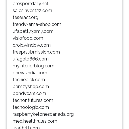
prosportdaily.net
salesinvest22.com
teseract.org
trendy-ama-shop.com
ufabett732m7.com
visiofood.com
droidwindow.com
freeprsubmission.com
ufagold666.com
myinteriorblog.com
bnewsindia.com
techiepick.com
bamzyshop.com
pondycars.com
techonfutures.com
techoologic.com
raspberryketonescanada.org
medihealthrules.com
usathrill.com