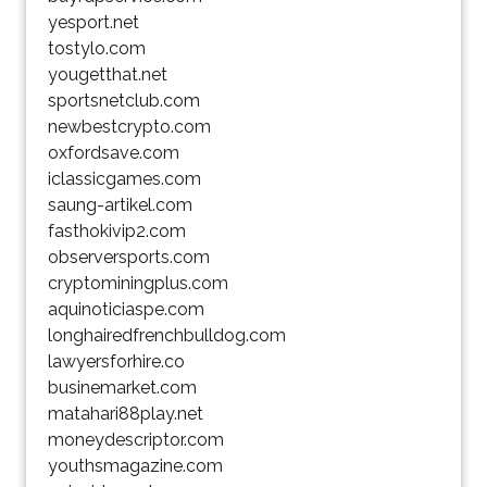
yesport.net
tostylo.com
yougetthat.net
sportsnetclub.com
newbestcrypto.com
oxfordsave.com
iclassicgames.com
saung-artikel.com
fasthokivip2.com
observersports.com
cryptominingplus.com
aquinoticiaspe.com
longhairedfrenchbulldog.com
lawyersforhire.co
businemarket.com
matahari88play.net
moneydescriptor.com
youthsmagazine.com