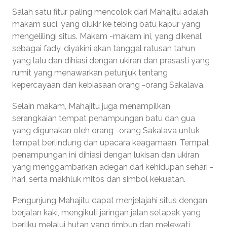
Salah satu fitur paling mencolok dari Mahajitu adalah
makam suci, yang diukir ke tebing batu kapur yang
mengelilingi situs. Makam -makam ini, yang dikenal
sebagai fady, diyakini akan tanggal ratusan tahun
yang lalu dan dihiasi dengan ukiran dan prasasti yang
rumit yang menawarkan petunjuk tentang
kepercayaan dan kebiasaan orang -orang Sakalava.
Selain makam, Mahajitu juga menampilkan
serangkaian tempat penampungan batu dan gua
yang digunakan oleh orang -orang Sakalava untuk
tempat berlindung dan upacara keagamaan. Tempat
penampungan ini dihiasi dengan lukisan dan ukiran
yang menggambarkan adegan dari kehidupan sehari -
hari, serta makhluk mitos dan simbol kekuatan.
Pengunjung Mahajitu dapat menjelajahi situs dengan
berjalan kaki, mengikuti jaringan jalan setapak yang
berliku melalui hutan yang rimbun dan melewati