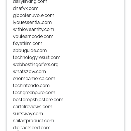
dailylinking.com
dnafyx.com
giocolenuvole.com
iyouessential.com
withloveamity.com
youlearncode.com
fxyatirim.com
abbuguide.com
technologyresult.com
webhostingoffers.org
whatszow.com
ehomeamerca.com
techintendo.com
techgreenpure.com
bestdropshipstore.com
cartelreviews.com
surfsway.com
nailartproduct.com
digitactseed.com