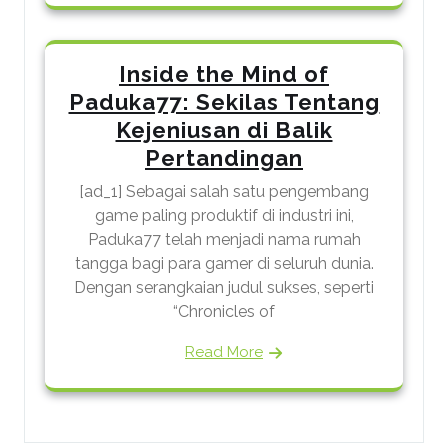
Inside the Mind of
Paduka77: Sekilas Tentang
Kejeniusan di Balik
Pertandingan
[ad_1] Sebagai salah satu pengembang
game paling produktif di industri ini,
Paduka77 telah menjadi nama rumah
tangga bagi para gamer di seluruh dunia.
Dengan serangkaian judul sukses, seperti
“Chronicles of
Read More