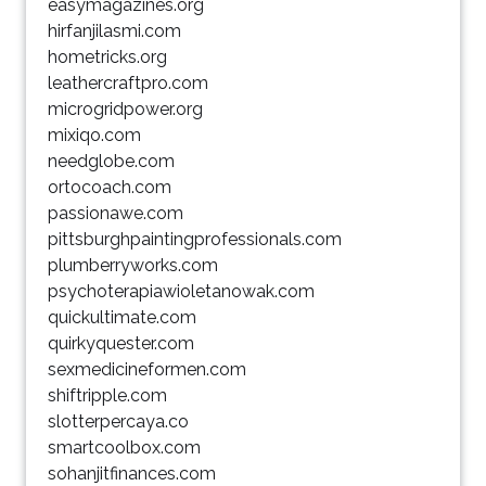
easymagazines.org
hirfanjilasmi.com
hometricks.org
leathercraftpro.com
microgridpower.org
mixiqo.com
needglobe.com
ortocoach.com
passionawe.com
pittsburghpaintingprofessionals.com
plumberryworks.com
psychoterapiawioletanowak.com
quickultimate.com
quirkyquester.com
sexmedicineformen.com
shiftripple.com
slotterpercaya.co
smartcoolbox.com
sohanjitfinances.com