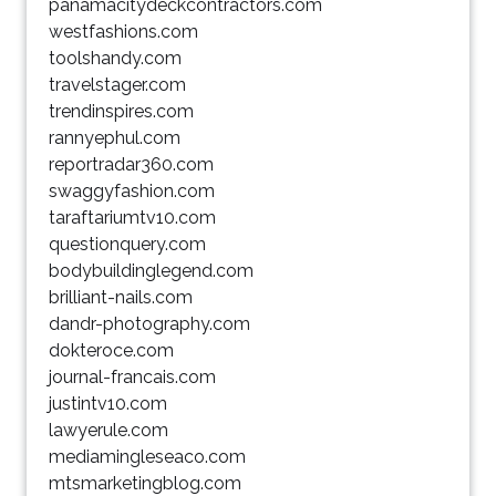
panamacitydeckcontractors.com
westfashions.com
toolshandy.com
travelstager.com
trendinspires.com
rannyephul.com
reportradar360.com
swaggyfashion.com
taraftariumtv10.com
questionquery.com
bodybuildinglegend.com
brilliant-nails.com
dandr-photography.com
dokteroce.com
journal-francais.com
justintv10.com
lawyerule.com
mediamingleseaco.com
mtsmarketingblog.com