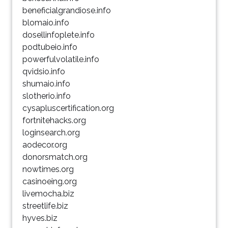
beneficialgrandiose.info
blomaio.info
dosellinfoplete.info
podtubeio.info
powerfulvolatile.info
qvidsio.info
shumaio.info
slotherio.info
cysapluscertification.org
fortnitehacks.org
loginsearch.org
aodecor.org
donorsmatch.org
nowtimes.org
casinoeing.org
livemocha.biz
streetlife.biz
hyves.biz