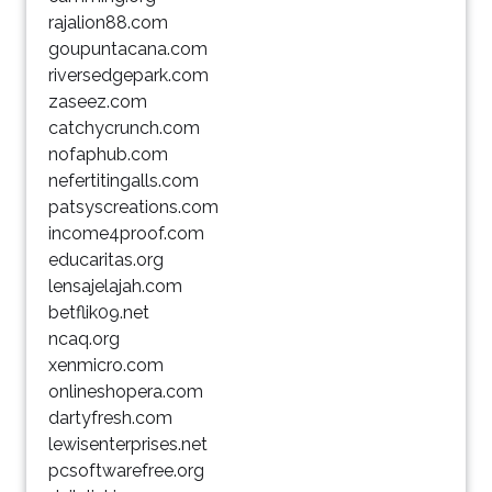
rajalion88.com
goupuntacana.com
riversedgepark.com
zaseez.com
catchycrunch.com
nofaphub.com
nefertitingalls.com
patsyscreations.com
income4proof.com
educaritas.org
lensajelajah.com
betflik09.net
ncaq.org
xenmicro.com
onlineshopera.com
dartyfresh.com
lewisenterprises.net
pcsoftwarefree.org