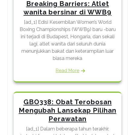
Breaking Barriers: Atlet
wanita bersinar di WWB9
[ad_1] Edisi Kesembilan Women’s World
Boxing Championships (WWB9) baru -baru
ini terjadi di Budapest, Hongaria, dan sekali
lagi, atlet wanita dari seluruh dunia
menunjukkan bakat dan keterampilan luar
biasa mereka
Read More
GBO338: Obat Terobosan
Mengubah Lansekap Pilihan
Perawatan
[ad_1] Dalam beberapa tahun terakhir,