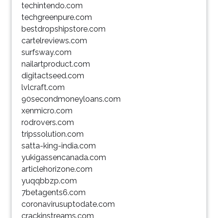
techintendo.com
techgreenpure.com
bestdropshipstore.com
cartelreviews.com
surfsway.com
nailartproduct.com
digitactseed.com
lvlcraft.com
90secondmoneyloans.com
xenmicro.com
rodrovers.com
tripssolution.com
satta-king-india.com
yukigassencanada.com
articlehorizone.com
yuqqbbzp.com
7betagents6.com
coronavirusuptodate.com
crackinstreams.com