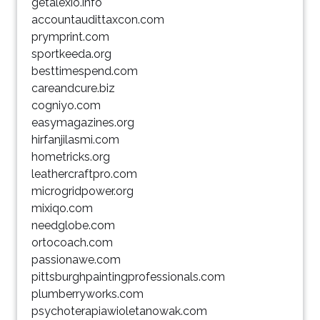
getalexio.info
accountaudittaxcon.com
prymprint.com
sportkeeda.org
besttimespend.com
careandcure.biz
cogniyo.com
easymagazines.org
hirfanjilasmi.com
hometricks.org
leathercraftpro.com
microgridpower.org
mixiqo.com
needglobe.com
ortocoach.com
passionawe.com
pittsburghpaintingprofessionals.com
plumberryworks.com
psychoterapiawioletanowak.com