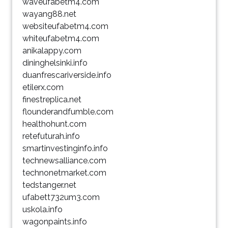
waveufabetm4.com
wayang88.net
websiteufabetm4.com
whiteufabetm4.com
anikalappy.com
dininghelsinki.info
duanfrescariverside.info
etilerx.com
finestreplica.net
flounderandfumble.com
healthohunt.com
retefuturah.info
smartinvestinginfo.info
technewsalliance.com
technonetmarket.com
tedstanger.net
ufabett732um3.com
uskola.info
wagonpaints.info