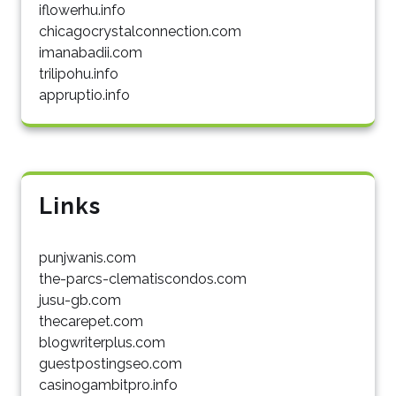
iflowerhu.info
chicagocrystalconnection.com
imanabadii.com
trilipohu.info
appruptio.info
Links
punjwanis.com
the-parcs-clematiscondos.com
jusu-gb.com
thecarepet.com
blogwriterplus.com
guestpostingseo.com
casinogambitpro.info