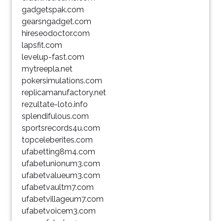
gadgetspak.com
gearsngadget.com
hireseodoctor.com
lapsfit.com
levelup-fast.com
mytreepla.net
pokersimulations.com
replicamanufactory.net
rezultate-loto.info
splendifulous.com
sportsrecords4u.com
topceleberites.com
ufabetting8m4.com
ufabetunionum3.com
ufabetvalueum3.com
ufabetvaultm7.com
ufabetvillageum7.com
ufabetvoicem3.com