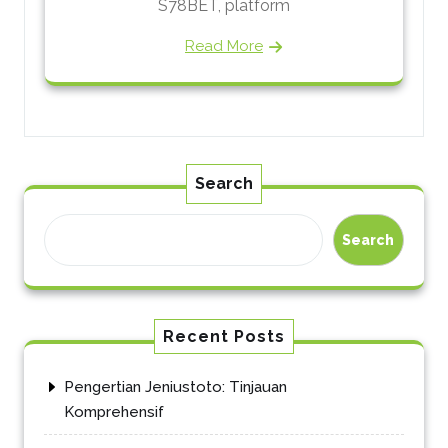
S78BET, platform
Read More
Search
Search
Recent Posts
Pengertian Jeniustoto: Tinjauan
Komprehensif