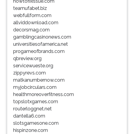
howtofixissue.com
teamufabet.biz
webfullform.com
allviddownload.com
decorsmag.com
gamblingcasinonews.com
universitiesofamerica.net
progameofbrands.com
qbreview.org
servicewueste.org
zippyrevs.com
matkanumbernow.com
myjobcirculars.com
healthmoreoverfitness.com
topslotxgames.com
routerloggnet.net
dantella6.com
slotsgamesone.com
hispinzone.com