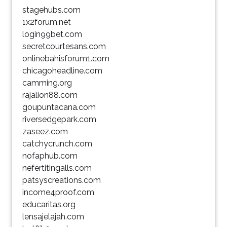
stagehubs.com
1x2forum.net
login99bet.com
secretcourtesans.com
onlinebahisforum1.com
chicagoheadline.com
camming.org
rajalion88.com
goupuntacana.com
riversedgepark.com
zaseez.com
catchycrunch.com
nofaphub.com
nefertitingalls.com
patsyscreations.com
income4proof.com
educaritas.org
lensajelajah.com