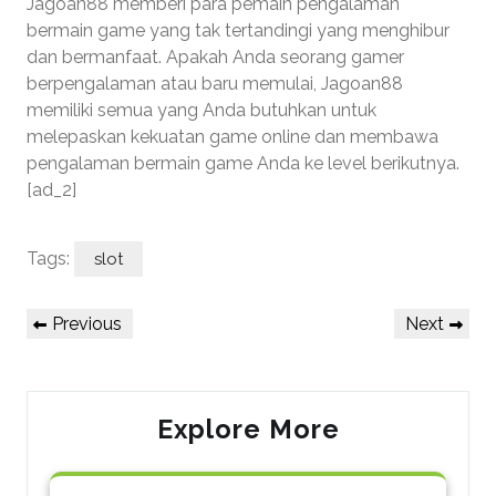
Jagoan88 memberi para pemain pengalaman
bermain game yang tak tertandingi yang menghibur
dan bermanfaat. Apakah Anda seorang gamer
berpengalaman atau baru memulai, Jagoan88
memiliki semua yang Anda butuhkan untuk
melepaskan kekuatan game online dan membawa
pengalaman bermain game Anda ke level berikutnya.
[ad_2]
Tags:
slot
Post
Previous
Next
Previous
Next
navigation
Post
Post
Explore More