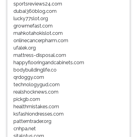
sportsreviews24.com
dubai360blog.com
lucky77slot.org
growmefast.com
mahkotahokislot.com
onlinecancerpharm.com
ufalek.org
mattress-disposal.com
happyflooringandcabinets.com
bodybuildinglife.co
qrdoggy.com
technologygud.com
realshocknews.com
pickgb.com
healthmistakes.com
ksfashiondresses.com
patterntrader.org
cnhpa.net
sitalotus.com