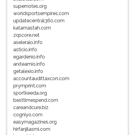
supernotes.org
worldsportsempires.com
updatecentral360.com
katamastah.com
zqscore.net
aseleraio.info
asticio.info
egardenio.info
arxteamio.info
getalexio.info
accountaudittaxcon.com
prymprint.com
sportkeeda.org
besttimespend.com
careandcure.biz
cogniyo.com
easymagazines.org
hirfanjilasmi.com