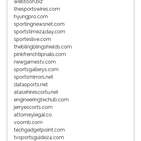
webtoon.biz
thesportswires.com
hyungpro.com
sportingnewsnet.com
sportstime24day.com
sporteslive.com
theblingblingshields.com
pinkfrenchtipnails.com
newgamestv.com
sportsgallerys.com
sportsmirrors.net
datasports.net
atasehirescortu.net
engineeringtechub.com
jerryescorts.com
attorneylegal.co
voomb.com
techgadgetpoint.com
tvsportsguide24.com