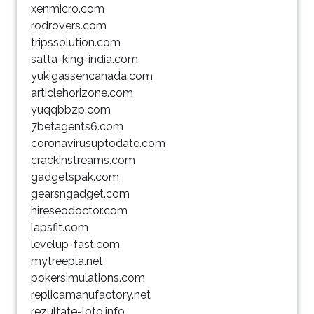
xenmicro.com
rodrovers.com
tripssolution.com
satta-king-india.com
yukigassencanada.com
articlehorizone.com
yuqqbbzp.com
7betagents6.com
coronavirusuptodate.com
crackinstreams.com
gadgetspak.com
gearsngadget.com
hireseodoctor.com
lapsfit.com
levelup-fast.com
mytreepla.net
pokersimulations.com
replicamanufactory.net
rezultate-loto.info