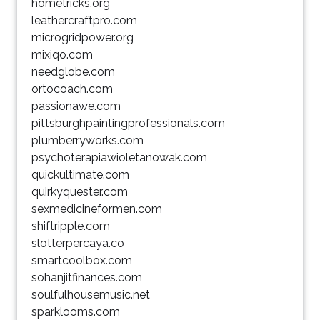
hometricks.org
leathercraftpro.com
microgridpower.org
mixiqo.com
needglobe.com
ortocoach.com
passionawe.com
pittsburghpaintingprofessionals.com
plumberryworks.com
psychoterapiawioletanowak.com
quickultimate.com
quirkyquester.com
sexmedicineformen.com
shiftripple.com
slotterpercaya.co
smartcoolbox.com
sohanjitfinances.com
soulfulhousemusic.net
sparklooms.com