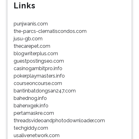
Links
punjwanis.com
the-parcs-clematiscondos.com
jusu-gb.com
thecarepet.com
blogwriterplus.com
guestpostingseo.com
casinogambitpro.info
pokerplaymasters.info
courseoncourse.com
bantinbatdongsan247.com
bahednog.info
bahenxgek.info
pertamaskre.com
threadsvideoandphotodownloader.com
techgiddy.com
usalivenetwork.com