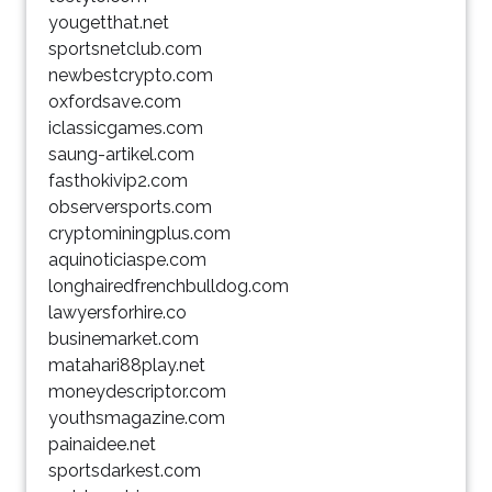
yougetthat.net
sportsnetclub.com
newbestcrypto.com
oxfordsave.com
iclassicgames.com
saung-artikel.com
fasthokivip2.com
observersports.com
cryptominingplus.com
aquinoticiaspe.com
longhairedfrenchbulldog.com
lawyersforhire.co
businemarket.com
matahari88play.net
moneydescriptor.com
youthsmagazine.com
painaidee.net
sportsdarkest.com