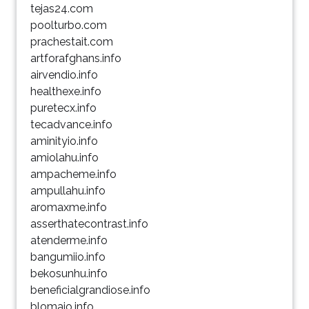
tejas24.com
poolturbo.com
prachestait.com
artforafghans.info
airvendio.info
healthexe.info
puretecx.info
tecadvance.info
aminityio.info
amiolahu.info
ampacheme.info
ampullahu.info
aromaxme.info
asserthatecontrast.info
atenderme.info
bangumiio.info
bekosunhu.info
beneficialgrandiose.info
blomaio.info