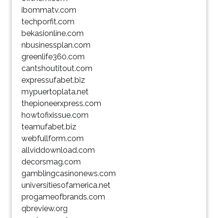
ibommatv.com
techporfit.com
bekasionline.com
nbusinessplan.com
greenlife360.com
cantshoutitout.com
expressufabet.biz
mypuertoplata.net
thepioneerxpress.com
howtofixissue.com
teamufabet.biz
webfullform.com
allviddownload.com
decorsmag.com
gamblingcasinonews.com
universitiesofamerica.net
progameofbrands.com
qbreview.org