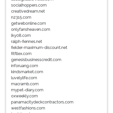
socialhoppers.com
creativedream.net
n2315.com
getwebonline.com
onlyfansheaven.com
lky08.com
ralph-fiennes.net
fielder-maximum-discount.net
fitfllex.com
genesisbusinesscredit.com
inforuang.com
kindsmarket.com
luvelylife.com
macramb.com
mypet-diary.com
oxweekly.com
panamacitydeckcontractors.com
westfashions.com