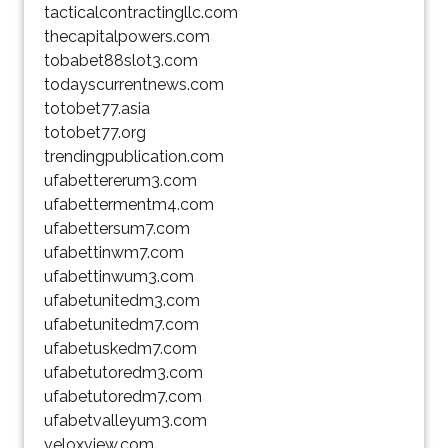
tacticalcontractingllc.com
thecapitalpowers.com
tobabet88slot3.com
todayscurrentnews.com
totobet77.asia
totobet77.org
trendingpublication.com
ufabettererum3.com
ufabettermentm4.com
ufabettersum7.com
ufabettinwm7.com
ufabettinwum3.com
ufabetunitedm3.com
ufabetunitedm7.com
ufabetuskedm7.com
ufabetutoredm3.com
ufabetutoredm7.com
ufabetvalleyum3.com
veloxview.com