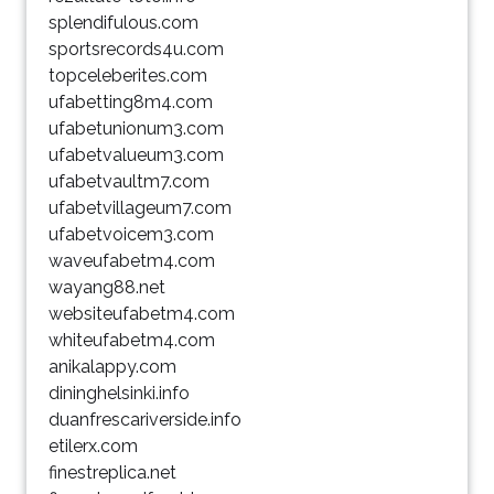
splendifulous.com
sportsrecords4u.com
topceleberites.com
ufabetting8m4.com
ufabetunionum3.com
ufabetvalueum3.com
ufabetvaultm7.com
ufabetvillageum7.com
ufabetvoicem3.com
waveufabetm4.com
wayang88.net
websiteufabetm4.com
whiteufabetm4.com
anikalappy.com
dininghelsinki.info
duanfrescariverside.info
etilerx.com
finestreplica.net