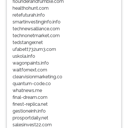
flounderandfumble.com
healthohunt.com
retefuturah.info
smartinvestinginfo.info
technewsalliance.com
technonetmarket.com
tedstanger.net
ufabett732um3.com
uskola.info
wagonpaints.info
waitfornext.com
clearvisionmarketing.co
quantum-code.co
whatnews.me
final-dream.com
finest-replica.net
gestioneinh.info
prosportdaily.net
salesinvest22.com