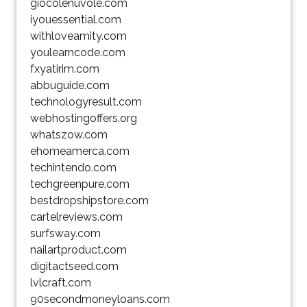
giocolenuvole.com
iyouessential.com
withloveamity.com
youlearncode.com
fxyatirim.com
abbuguide.com
technologyresult.com
webhostingoffers.org
whatszow.com
ehomeamerca.com
techintendo.com
techgreenpure.com
bestdropshipstore.com
cartelreviews.com
surfsway.com
nailartproduct.com
digitactseed.com
lvlcraft.com
90secondmoneyloans.com