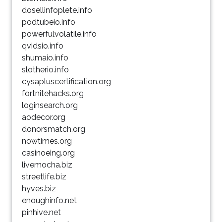
dosellinfoplete.info
podtubeio.info
powerfulvolatile.info
qvidsio.info
shumaio.info
slotherio.info
cysapluscertification.org
fortnitehacks.org
loginsearch.org
aodecor.org
donorsmatch.org
nowtimes.org
casinoeing.org
livemocha.biz
streetlife.biz
hyves.biz
enoughinfo.net
pinhive.net