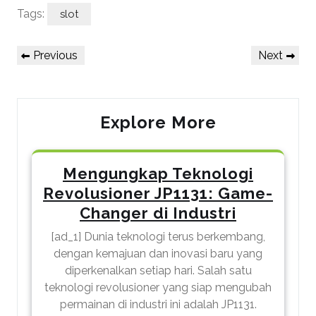
Tags:
slot
Post
Previous
Next
Previous
Next
navigation
Post
Post
Explore More
Mengungkap Teknologi
Revolusioner JP1131: Game-
Changer di Industri
[ad_1] Dunia teknologi terus berkembang,
dengan kemajuan dan inovasi baru yang
diperkenalkan setiap hari. Salah satu
teknologi revolusioner yang siap mengubah
permainan di industri ini adalah JP1131.