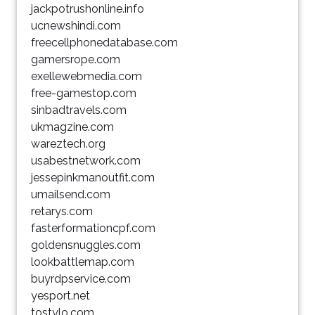
jackpotrushonline.info
ucnewshindi.com
freecellphonedatabase.com
gamersrope.com
exellewebmedia.com
free-gamestop.com
sinbadtravels.com
ukmagzine.com
wareztech.org
usabestnetwork.com
jessepinkmanoutfit.com
umailsend.com
retarys.com
fasterformationcpf.com
goldensnuggles.com
lookbattlemap.com
buyrdpservice.com
yesport.net
tostylo.com