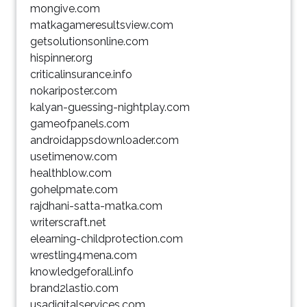
mongive.com
matkagameresultsview.com
getsolutionsonline.com
hispinner.org
criticalinsurance.info
nokariposter.com
kalyan-guessing-nightplay.com
gameofpanels.com
androidappsdownloader.com
usetimenow.com
healthblow.com
gohelpmate.com
rajdhani-satta-matka.com
writerscraft.net
elearning-childprotection.com
wrestling4mena.com
knowledgeforall.info
brand2lastio.com
usadigitalservices.com