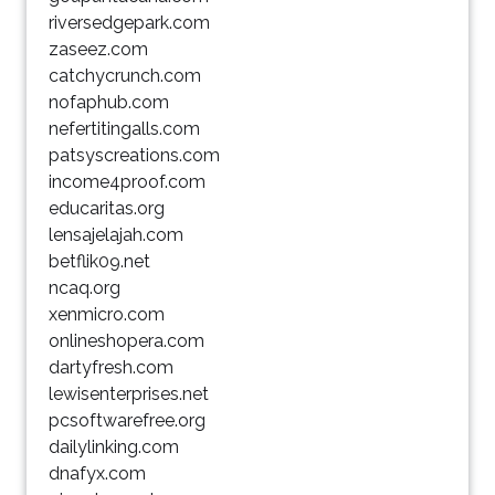
riversedgepark.com
zaseez.com
catchycrunch.com
nofaphub.com
nefertitingalls.com
patsyscreations.com
income4proof.com
educaritas.org
lensajelajah.com
betflik09.net
ncaq.org
xenmicro.com
onlineshopera.com
dartyfresh.com
lewisenterprises.net
pcsoftwarefree.org
dailylinking.com
dnafyx.com