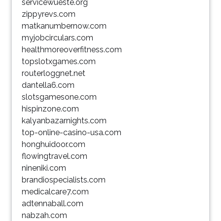
servicewueste.org
zippyrevs.com
matkanumbernow.com
myjobcirculars.com
healthmoreoverfitness.com
topslotxgames.com
routerloggnet.net
dantella6.com
slotsgamesone.com
hispinzone.com
kalyanbazarnights.com
top-online-casino-usa.com
honghuidoor.com
flowingtravel.com
nineniki.com
brandiospecialists.com
medicalcare7.com
adtennaball.com
nabzah.com