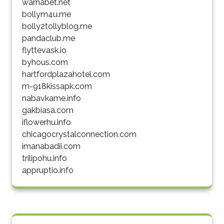
warnabet.net
bollym4u.me
bolly2tollyblog.me
pandaclub.me
flyttevask.io
byhous.com
hartfordplazahotel.com
m-918kissapk.com
nabavkame.info
gakbiasa.com
iflowerhu.info
chicagocrystalconnection.com
imanabadii.com
trilipohu.info
appruptio.info