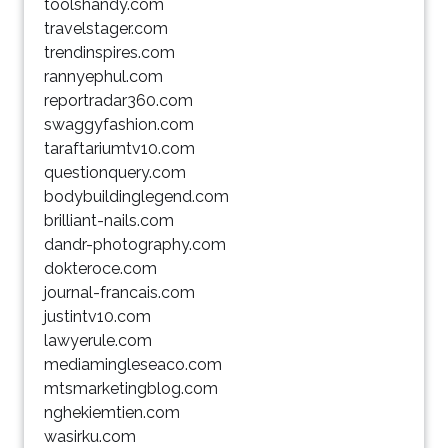
toolshandy.com
travelstager.com
trendinspires.com
rannyephul.com
reportradar360.com
swaggyfashion.com
taraftariumtv10.com
questionquery.com
bodybuildinglegend.com
brilliant-nails.com
dandr-photography.com
dokteroce.com
journal-francais.com
justintv10.com
lawyerule.com
mediamingleseaco.com
mtsmarketingblog.com
nghekiemtien.com
wasirku.com