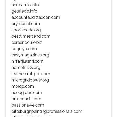
arxteamio.info
getalexio.info
accountaudittaxcon.com
prymprint.com
sportkeeda.org
besttimespend.com
careandcure.biz
cogniyo.com
easymagazines.org
hirfanjilasmi.com
hometricks.org
leathercraftpro.com
microgridpower.org
mixiqo.com
needglobe.com
ortocoach.com
passionawe.com
pittsburghpaintingprofessionals.com