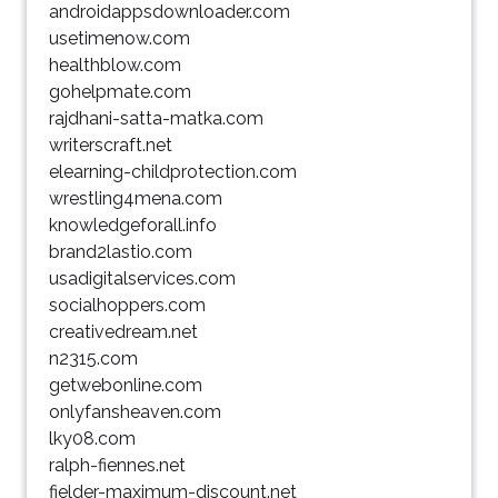
androidappsdownloader.com
usetimenow.com
healthblow.com
gohelpmate.com
rajdhani-satta-matka.com
writerscraft.net
elearning-childprotection.com
wrestling4mena.com
knowledgeforall.info
brand2lastio.com
usadigitalservices.com
socialhoppers.com
creativedream.net
n2315.com
getwebonline.com
onlyfansheaven.com
lky08.com
ralph-fiennes.net
fielder-maximum-discount.net