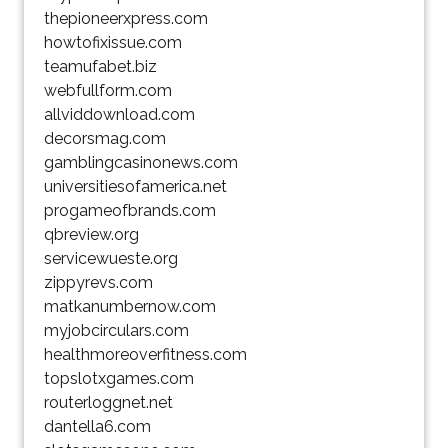
thepioneerxpress.com
howtofixissue.com
teamufabet.biz
webfullform.com
allviddownload.com
decorsmag.com
gamblingcasinonews.com
universitiesofamerica.net
progameofbrands.com
qbreview.org
servicewueste.org
zippyrevs.com
matkanumbernow.com
myjobcirculars.com
healthmoreoverfitness.com
topslotxgames.com
routerloggnet.net
dantella6.com