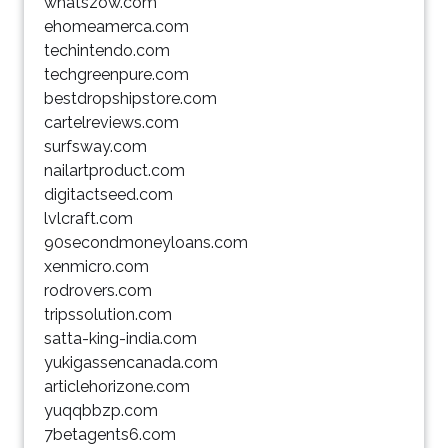
whatszow.com
ehomeamerca.com
techintendo.com
techgreenpure.com
bestdropshipstore.com
cartelreviews.com
surfsway.com
nailartproduct.com
digitactseed.com
lvlcraft.com
90secondmoneyloans.com
xenmicro.com
rodrovers.com
tripssolution.com
satta-king-india.com
yukigassencanada.com
articlehorizone.com
yuqqbbzp.com
7betagents6.com