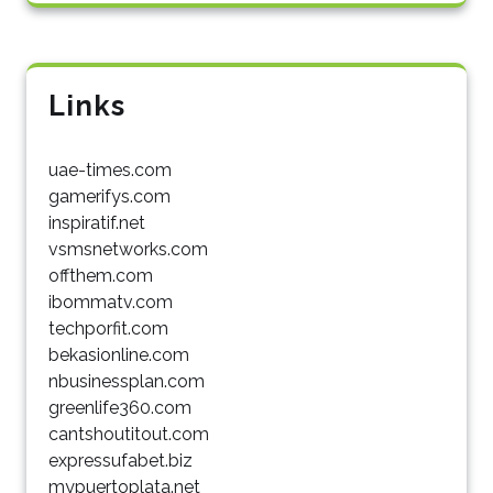
Links
uae-times.com
gamerifys.com
inspiratif.net
vsmsnetworks.com
offthem.com
ibommatv.com
techporfit.com
bekasionline.com
nbusinessplan.com
greenlife360.com
cantshoutitout.com
expressufabet.biz
mypuertoplata.net