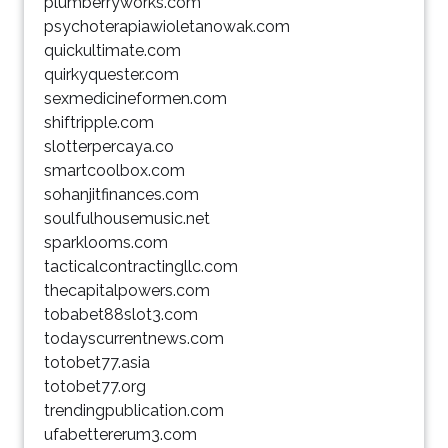
plumberryworks.com
psychoterapiawioletanowak.com
quickultimate.com
quirkyquester.com
sexmedicineformen.com
shiftripple.com
slotterpercaya.co
smartcoolbox.com
sohanjitfinances.com
soulfulhousemusic.net
sparklooms.com
tacticalcontractingllc.com
thecapitalpowers.com
tobabet88slot3.com
todayscurrentnews.com
totobet77.asia
totobet77.org
trendingpublication.com
ufabettererum3.com