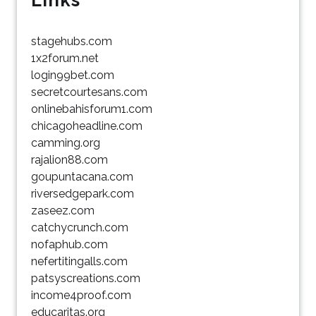
Links
stagehubs.com
1x2forum.net
login99bet.com
secretcourtesans.com
onlinebahisforum1.com
chicagoheadline.com
camming.org
rajalion88.com
goupuntacana.com
riversedgepark.com
zaseez.com
catchycrunch.com
nofaphub.com
nefertitingalls.com
patsyscreations.com
income4proof.com
educaritas.org