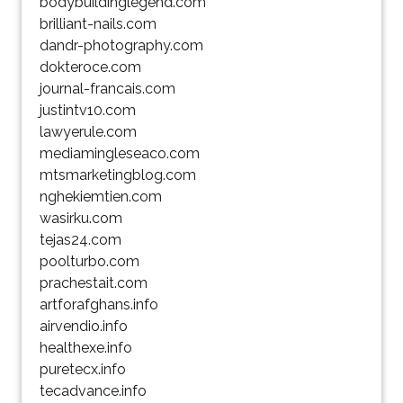
bodybuildinglegend.com
brilliant-nails.com
dandr-photography.com
dokteroce.com
journal-francais.com
justintv10.com
lawyerule.com
mediamingleseaco.com
mtsmarketingblog.com
nghekiemtien.com
wasirku.com
tejas24.com
poolturbo.com
prachestait.com
artforafghans.info
airvendio.info
healthexe.info
puretecx.info
tecadvance.info