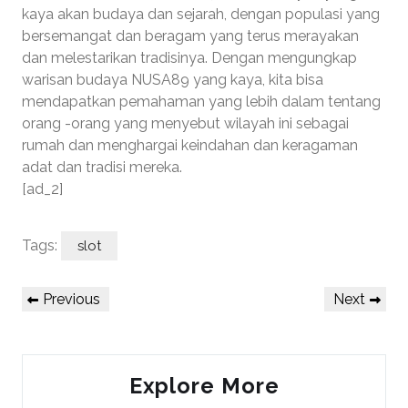
kaya akan budaya dan sejarah, dengan populasi yang
bersemangat dan beragam yang terus merayakan
dan melestarikan tradisinya. Dengan mengungkap
warisan budaya NUSA89 yang kaya, kita bisa
mendapatkan pemahaman yang lebih dalam tentang
orang -orang yang menyebut wilayah ini sebagai
rumah dan menghargai keindahan dan keragaman
adat dan tradisi mereka.
[ad_2]
Tags:
slot
Post
Previous
Next
Previous
Next
navigation
Post
Post
Explore More