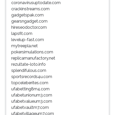
coronavirusuptodate.com
crackinstreams.com
gadgetspak.com
gearsngadget.com
hireseodoctor.com
lapsfit.com
levelup-fast.com
mytreepla.net
pokersimulations.com
replicamanufactory.net
rezultate-loto.info
splendifulous.com
sportsrecords4u.com
topceleberites.com
ufabetting8m4.com
ufabetunionum3.com
ufabetvalueum3.com
ufabetvaultm7.com
ufabetvillageum7.com