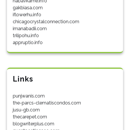
nabavkame.info
gakbiasa.com
iflowerhu.info
chicagocrystalconnection.com
imanabadii.com
trilipohu.info
appruptio.info
Links
punjwanis.com
the-parcs-clematiscondos.com
jusu-gb.com
thecarepet.com
blogwriterplus.com