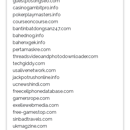
guestpostingseo.com
casinogambitpro.info
pokerplaymasters.info
courseoncourse.com
bantinbatdongsan247.com
bahednog.info
bahenxgek.info
pertamaskre.com
threadsvideoandphotodownloader.com
techgiddy.com
usalivenetwork.com
jackpotrushonline.info
ucnewshindi.com
freecellphonedatabase.com
gamersrope.com
exellewebmedia.com
free-gamestop.com
sinbadtravels.com
ukmagzine.com