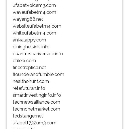
ufabetvoicem3.com
waveufabetm4.com
wayang88.net
websiteufabetm4.com
whiteufabetm4.com
anikalappy.com
dininghelsinki.info
duanfrescariverside.info
etilerx.com
finestreplica.net
flounderandfumble.com
healthohunt.com
retefuturah.info
smartinvestinginfo.info
technewsalliance.com
technonetmarket.com
tedstanger.net
ufabett732um3.com