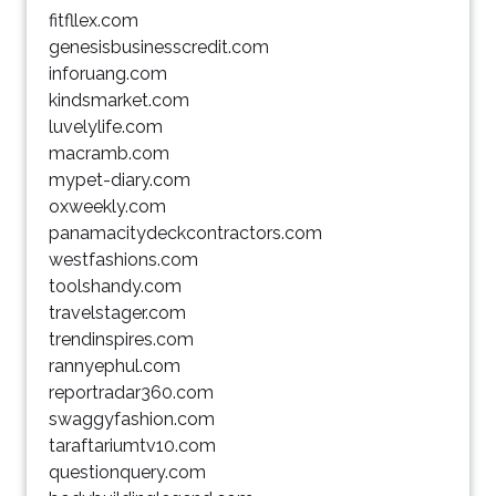
fitfllex.com
genesisbusinesscredit.com
inforuang.com
kindsmarket.com
luvelylife.com
macramb.com
mypet-diary.com
oxweekly.com
panamacitydeckcontractors.com
westfashions.com
toolshandy.com
travelstager.com
trendinspires.com
rannyephul.com
reportradar360.com
swaggyfashion.com
taraftariumtv10.com
questionquery.com