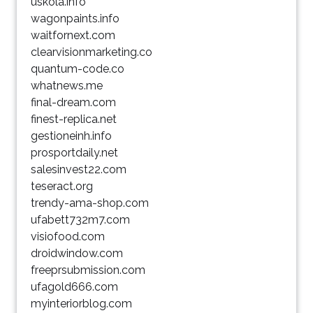
uskola.info
wagonpaints.info
waitfornext.com
clearvisionmarketing.co
quantum-code.co
whatnews.me
final-dream.com
finest-replica.net
gestioneinh.info
prosportdaily.net
salesinvest22.com
teseract.org
trendy-ama-shop.com
ufabett732m7.com
visiofood.com
droidwindow.com
freeprsubmission.com
ufagold666.com
myinteriorblog.com