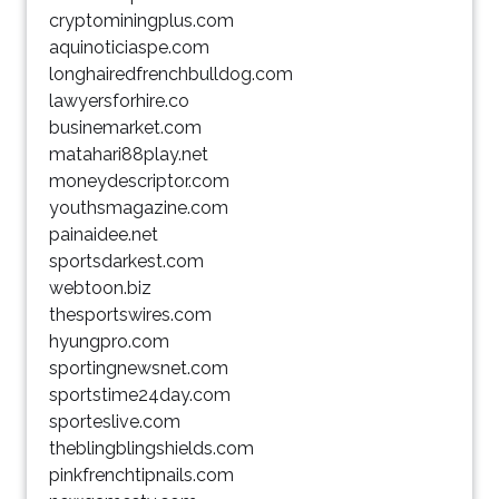
cryptominingplus.com
aquinoticiaspe.com
longhairedfrenchbulldog.com
lawyersforhire.co
businemarket.com
matahari88play.net
moneydescriptor.com
youthsmagazine.com
painaidee.net
sportsdarkest.com
webtoon.biz
thesportswires.com
hyungpro.com
sportingnewsnet.com
sportstime24day.com
sporteslive.com
theblingblingshields.com
pinkfrenchtipnails.com