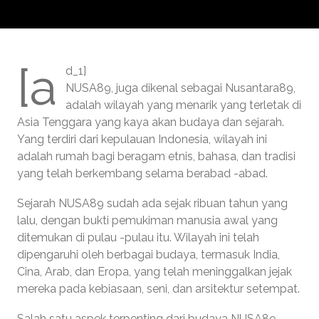
[a
d_1]
NUSA89, juga dikenal sebagai Nusantara89,
adalah wilayah yang menarik yang terletak di
Asia Tenggara yang kaya akan budaya dan sejarah.
Yang terdiri dari kepulauan Indonesia, wilayah ini
adalah rumah bagi beragam etnis, bahasa, dan tradisi
yang telah berkembang selama berabad -abad.
Sejarah NUSA89 sudah ada sejak ribuan tahun yang
lalu, dengan bukti pemukiman manusia awal yang
ditemukan di pulau -pulau itu. Wilayah ini telah
dipengaruhi oleh berbagai budaya, termasuk India,
Cina, Arab, dan Eropa, yang telah meninggalkan jejak
mereka pada kebiasaan, seni, dan arsitektur setempat.
Salah satu aspek terpenting dari budaya NUSA89