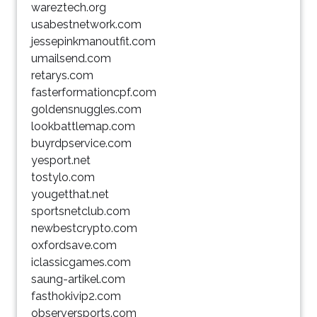
wareztech.org
usabestnetwork.com
jessepinkmanoutfit.com
umailsend.com
retarys.com
fasterformationcpf.com
goldensnuggles.com
lookbattlemap.com
buyrdpservice.com
yesport.net
tostylo.com
yougetthat.net
sportsnetclub.com
newbestcrypto.com
oxfordsave.com
iclassicgames.com
saung-artikel.com
fasthokivip2.com
observersports.com