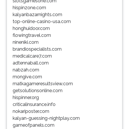
slotsgamesone.com
hispinzone.com
kalyanbazarnights.com
top-online-casino-usa.com
honghuidoor.com
flowingtravel.com
nineniki.com
brandiospecialists.com
medicalcare7.com
adtennaball.com
nabzah.com
mongive.com
matkagameresultsview.com
getsolutionsonline.com
hispinner.org
criticalinsurance.info
nokariposter.com
kalyan-guessing-nightplay.com
gameofpanels.com