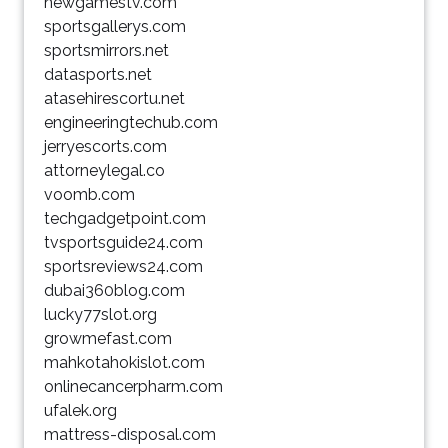
newgamestv.com
sportsgallerys.com
sportsmirrors.net
datasports.net
atasehirescortu.net
engineeringtechub.com
jerryescorts.com
attorneylegal.co
voomb.com
techgadgetpoint.com
tvsportsguide24.com
sportsreviews24.com
dubai360blog.com
lucky77slot.org
growmefast.com
mahkotahokislot.com
onlinecancerpharm.com
ufalek.org
mattress-disposal.com