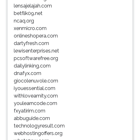
lensajelajah.com
betflik09.net
ncaq.org
xenmicro.com
onlineshopera.com
dartyfresh.com
lewisenterprises.net
pcsoftwarefree.org
dailylinking.com
dnafyx.com
giocolenuvole.com
iyouessential.com
withloveamity.com
youlearncode.com
fxyatirim.com
abbuguide.com
technologyresult.com
webhostingoffers.org