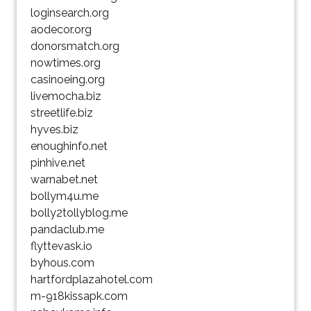
loginsearch.org
aodecor.org
donorsmatch.org
nowtimes.org
casinoeing.org
livemocha.biz
streetlife.biz
hyves.biz
enoughinfo.net
pinhive.net
warnabet.net
bollym4u.me
bolly2tollyblog.me
pandaclub.me
flyttevask.io
byhous.com
hartfordplazahotel.com
m-918kissapk.com