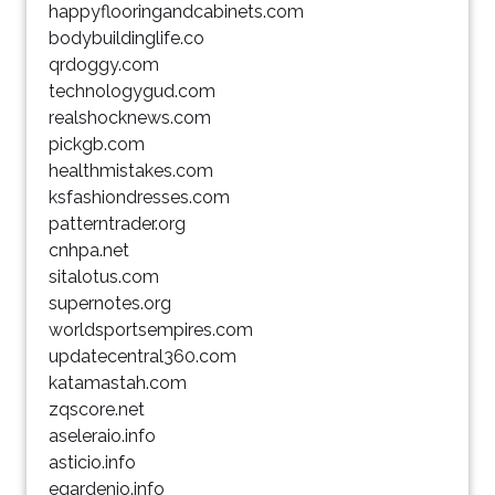
happyflooringandcabinets.com
bodybuildinglife.co
qrdoggy.com
technologygud.com
realshocknews.com
pickgb.com
healthmistakes.com
ksfashiondresses.com
patterntrader.org
cnhpa.net
sitalotus.com
supernotes.org
worldsportsempires.com
updatecentral360.com
katamastah.com
zqscore.net
aseleraio.info
asticio.info
egardenio.info