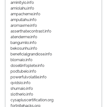
aminityio.info
amiolahu.info
ampacheme.info
ampullahu.info
aromaxme.info
asserthatecontrast.info
atenderme.info
bangumiio.info
bekosunhu.info
beneficialgrandiose.info
blomaio.info
dosellinfoplete.info
podtubeio.info
powerfulvolatile.info
qvidsio.info
shumaio.info
slotherio.info
cysapluscertification.org
fortnitehacks.org