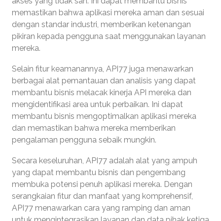
akses yang tidak sah. Ini dapat membantu bisnis
memastikan bahwa aplikasi mereka aman dan sesuai
dengan standar industri, memberikan ketenangan
pikiran kepada pengguna saat menggunakan layanan
mereka.
Selain fitur keamanannya, API77 juga menawarkan
berbagai alat pemantauan dan analisis yang dapat
membantu bisnis melacak kinerja API mereka dan
mengidentifikasi area untuk perbaikan. Ini dapat
membantu bisnis mengoptimalkan aplikasi mereka
dan memastikan bahwa mereka memberikan
pengalaman pengguna sebaik mungkin.
Secara keseluruhan, API77 adalah alat yang ampuh
yang dapat membantu bisnis dan pengembang
membuka potensi penuh aplikasi mereka. Dengan
serangkaian fitur dan manfaat yang komprehensif,
API77 menawarkan cara yang ramping dan aman
untuk mengintegrasikan layanan dan data pihak ketiga