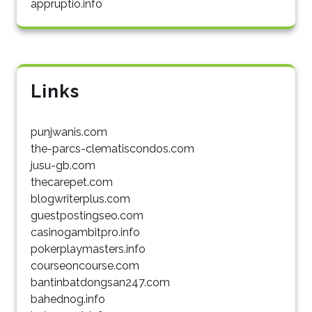
appruptio.info
Links
punjwanis.com
the-parcs-clematiscondos.com
jusu-gb.com
thecarepet.com
blogwriterplus.com
guestpostingseo.com
casinogambitpro.info
pokerplaymasters.info
courseoncourse.com
bantinbatdongsan247.com
bahednog.info