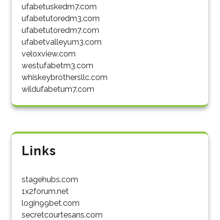
ufabetuskedm7.com
ufabetutoredm3.com
ufabetutoredm7.com
ufabetvalleyum3.com
veloxview.com
westufabetm3.com
whiskeybrothersllc.com
wildufabetum7.com
Links
stagehubs.com
1x2forum.net
login99bet.com
secretcourtesans.com