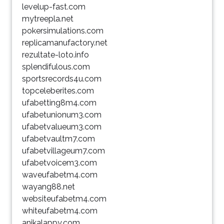
levelup-fast.com
mytreepla.net
pokersimulations.com
replicamanufactory.net
rezultate-loto.info
splendifulous.com
sportsrecords4u.com
topceleberites.com
ufabetting8m4.com
ufabetunionum3.com
ufabetvalueum3.com
ufabetvaultm7.com
ufabetvillageum7.com
ufabetvoicem3.com
waveufabetm4.com
wayang88.net
websiteufabetm4.com
whiteufabetm4.com
anikalappy.com