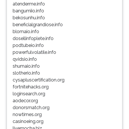
atenderme.info
bangumiio.info
bekosunhu.info
beneficialgrandiose.info
blomaio.info
dosellinfoplete.info
podtubeio.info
powerfulvolatile.info
qvidsio.info
shumaio.info
slotherio.info
cysapluscertification.org
fortnitehacks.org
loginsearch.org
aodecor.org
donorsmatch.org
nowtimes.org
casinoeing.org
livemocha.biz