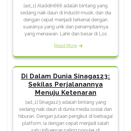
[ad_1] Aladdin666 adalah bintang yang
sedang naik daun di industri musik, dan dia
dengan cepat menjadi terkenal dengan
suaranya yang unik dan penampilannya
yang menawan. Lahir dan besar di Los
Read More
Di Dalam Dunia Sinaga123:
Sekilas Perjalanannya
Menuju Ketenaran
[ad_1] Sinaga123 adalah bintang yang
sedang naik daun di dunia media sosial dan
hiburan. Dengan jutaan pengikut di berbagai
platform, ia dengan cepat menjadi salah
satu influencer paling populer di