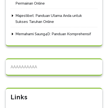
Permainan Online
Majestibet: Panduan Utama Anda untuk
Sukses Taruhan Online
Memahami Saung4D: Panduan Komprehensif
AAAAAAAAAA
Links