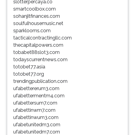
slotterpercaya.co
smartcoolbox.com
sohanjitfinances.com
soulfulhousemusic.net
sparklooms.com
tacticalcontractingllc.com
thecapitalpowers.com
tobabet88slot3.com
todayscurrentnews.com
totobet77.asia
totobet77.org
trendingpublication.com
ufabettererum3.com
ufabettermentm4.com
ufabettersum7.com
ufabettinwm7.com
ufabettinwum3.com
ufabetunitedm3.com
ufabetunitedm7.com