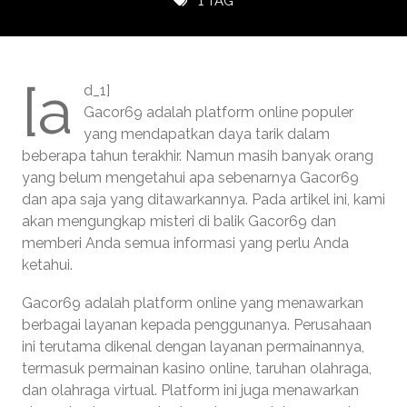
1 TAG
[a
d_1]
Gacor69 adalah platform online populer
yang mendapatkan daya tarik dalam
beberapa tahun terakhir. Namun masih banyak orang
yang belum mengetahui apa sebenarnya Gacor69
dan apa saja yang ditawarkannya. Pada artikel ini, kami
akan mengungkap misteri di balik Gacor69 dan
memberi Anda semua informasi yang perlu Anda
ketahui.
Gacor69 adalah platform online yang menawarkan
berbagai layanan kepada penggunanya. Perusahaan
ini terutama dikenal dengan layanan permainannya,
termasuk permainan kasino online, taruhan olahraga,
dan olahraga virtual. Platform ini juga menawarkan