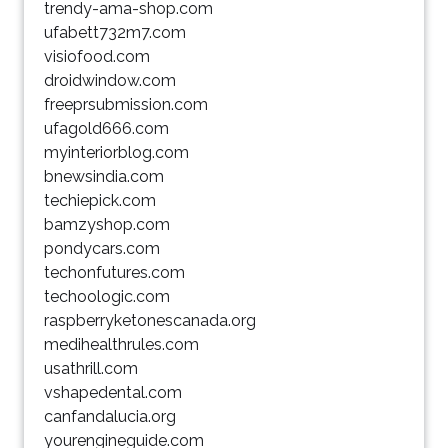
trendy-ama-shop.com
ufabett732m7.com
visiofood.com
droidwindow.com
freeprsubmission.com
ufagold666.com
myinteriorblog.com
bnewsindia.com
techiepick.com
bamzyshop.com
pondycars.com
techonfutures.com
techoologic.com
raspberryketonescanada.org
medihealthrules.com
usathrill.com
vshapedental.com
canfandalucia.org
yourengineguide.com