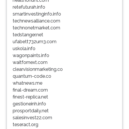
healthohunt.com
retefuturah.info
smartinvestinginfo.info
technewsalliance.com
technonetmarket.com
tedstanger.net
ufabett732um3.com
uskola.info
wagonpaints.info
waitfornext.com
clearvisionmarketing.co
quantum-code.co
whatnews.me
final-dream.com
finest-replica.net
gestioneinh.info
prosportdaily.net
salesinvest22.com
teseract.org