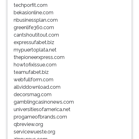
techporfit.com
bekasionline.com
nbusinessplan.com
greenlife360.com
cantshoutitout.com
expressufabet.biz
mypuertoplata.net
thepioneerxpress.com
howtofixissue.com
teamufabet.biz
webfullform.com
allviddownload.com
decorsmag.com
gamblingcasinonews.com
universitiesofamerica.net
progameofbrands.com
qbreview.org
servicewueste.org