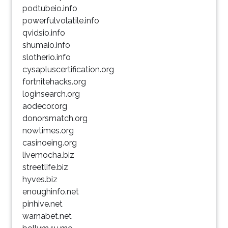
podtubeio.info
powerfulvolatile.info
qvidsio.info
shumaio.info
slotherio.info
cysapluscertification.org
fortnitehacks.org
loginsearch.org
aodecor.org
donorsmatch.org
nowtimes.org
casinoeing.org
livemocha.biz
streetlife.biz
hyves.biz
enoughinfo.net
pinhive.net
warnabet.net