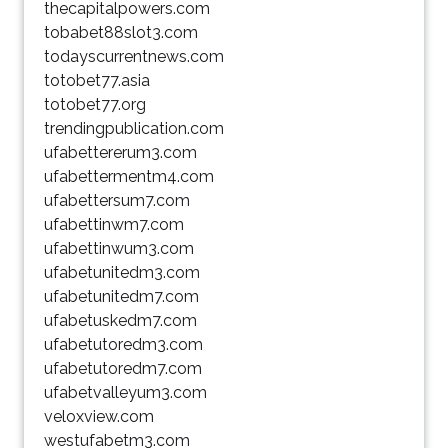
thecapitalpowers.com
tobabet88slot3.com
todayscurrentnews.com
totobet77.asia
totobet77.org
trendingpublication.com
ufabettererum3.com
ufabettermentm4.com
ufabettersum7.com
ufabettinwm7.com
ufabettinwum3.com
ufabetunitedm3.com
ufabetunitedm7.com
ufabetuskedm7.com
ufabetutoredm3.com
ufabetutoredm7.com
ufabetvalleyum3.com
veloxview.com
westufabetm3.com