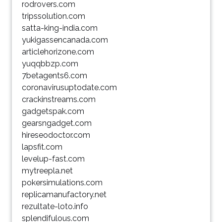
rodrovers.com
tripssolution.com
satta-king-india.com
yukigassencanada.com
articlehorizone.com
yuqqbbzp.com
7betagents6.com
coronavirusuptodate.com
crackinstreams.com
gadgetspak.com
gearsngadget.com
hireseodoctor.com
lapsfit.com
levelup-fast.com
mytreepla.net
pokersimulations.com
replicamanufactory.net
rezultate-loto.info
splendifulous.com