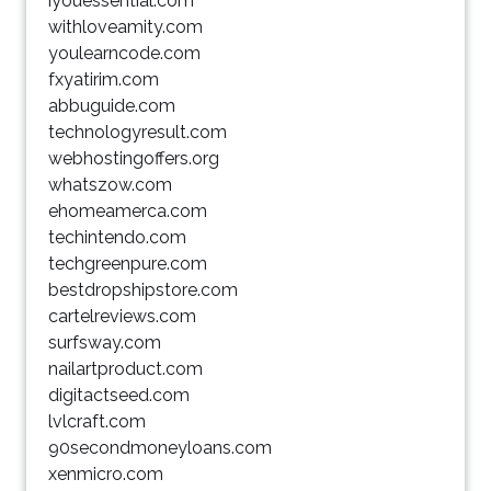
iyouessential.com
withloveamity.com
youlearncode.com
fxyatirim.com
abbuguide.com
technologyresult.com
webhostingoffers.org
whatszow.com
ehomeamerca.com
techintendo.com
techgreenpure.com
bestdropshipstore.com
cartelreviews.com
surfsway.com
nailartproduct.com
digitactseed.com
lvlcraft.com
90secondmoneyloans.com
xenmicro.com