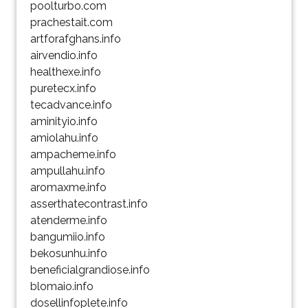
poolturbo.com
prachestait.com
artforafghans.info
airvendio.info
healthexe.info
puretecx.info
tecadvance.info
aminityio.info
amiolahu.info
ampacheme.info
ampullahu.info
aromaxme.info
asserthatecontrast.info
atenderme.info
bangumiio.info
bekosunhu.info
beneficialgrandiose.info
blomaio.info
dosellinfoplete.info