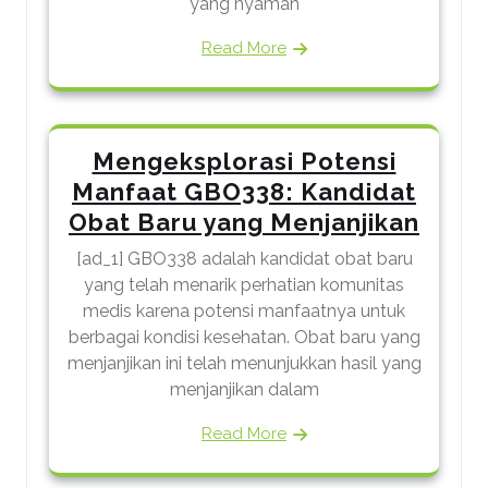
yang nyaman
Read More
Mengeksplorasi Potensi
Manfaat GBO338: Kandidat
Obat Baru yang Menjanjikan
[ad_1] GBO338 adalah kandidat obat baru
yang telah menarik perhatian komunitas
medis karena potensi manfaatnya untuk
berbagai kondisi kesehatan. Obat baru yang
menjanjikan ini telah menunjukkan hasil yang
menjanjikan dalam
Read More