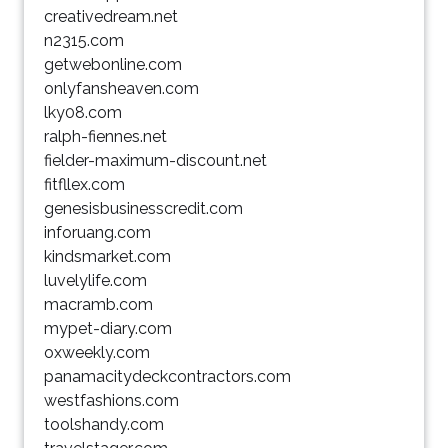
creativedream.net
n2315.com
getwebonline.com
onlyfansheaven.com
lky08.com
ralph-fiennes.net
fielder-maximum-discount.net
fitfllex.com
genesisbusinesscredit.com
inforuang.com
kindsmarket.com
luvelylife.com
macramb.com
mypet-diary.com
oxweekly.com
panamacitydeckcontractors.com
westfashions.com
toolshandy.com