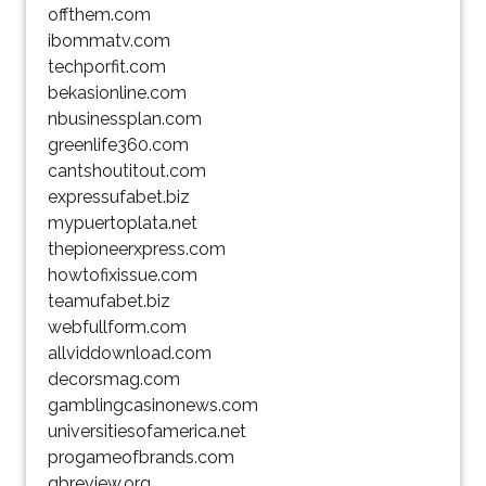
offthem.com
ibommatv.com
techporfit.com
bekasionline.com
nbusinessplan.com
greenlife360.com
cantshoutitout.com
expressufabet.biz
mypuertoplata.net
thepioneerxpress.com
howtofixissue.com
teamufabet.biz
webfullform.com
allviddownload.com
decorsmag.com
gamblingcasinonews.com
universitiesofamerica.net
progameofbrands.com
qbreview.org