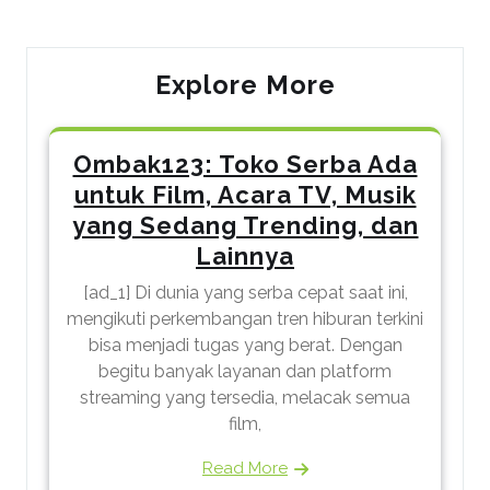
navigation
Post
Post
Explore More
Ombak123: Toko Serba Ada
untuk Film, Acara TV, Musik
yang Sedang Trending, dan
Lainnya
[ad_1] Di dunia yang serba cepat saat ini,
mengikuti perkembangan tren hiburan terkini
bisa menjadi tugas yang berat. Dengan
begitu banyak layanan dan platform
streaming yang tersedia, melacak semua
film,
Read More