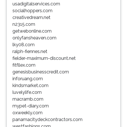
usadigitalservices.com
socialhoppers.com
creativedream.net
n2315.com
getwebonline.com
onlyfansheaven.com
lky08.com
ralph-fiennes.net
fielder-maximum-discount.net
fitfllex.com
genesisbusinesscredit.com
inforuang.com
kindsmarket.com
luvelylife.com
macramb.com
mypet-diary.com
oxweekly.com
panamacitydeckcontractors.com
westfashions.com