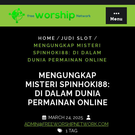
Skip
to
content
Menu
/
/
HOME
JUDI SLOT
MENGUNGKAP MISTERI
SPINHOKI88: DI DALAM
DUNIA PERMAINAN ONLINE
MENGUNGKAP
MISTERI SPINHOKI88:
DI DALAM DUNIA
PERMAINAN ONLINE
MARCH 24, 2025
ADMIN@FREEWORSHIPNETWORK.COM
1 TAG