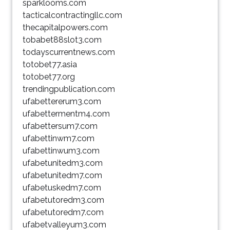
sparklooms.com
tacticalcontractingllc.com
thecapitalpowers.com
tobabet88slot3.com
todayscurrentnews.com
totobet77.asia
totobet77.org
trendingpublication.com
ufabettererum3.com
ufabettermentm4.com
ufabettersum7.com
ufabettinwm7.com
ufabettinwum3.com
ufabetunitedm3.com
ufabetunitedm7.com
ufabetuskedm7.com
ufabetutoredm3.com
ufabetutoredm7.com
ufabetvalleyum3.com