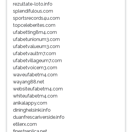
rezultate-loto.info
splendifulous.com
sportsrecords4u.com
topceleberites.com
ufabetting8m4.com
ufabetunionum3.com
ufabetvalueum3.com
ufabetvaultm7.com
ufabetvillageum7.com
ufabetvoicem3.com
waveufabetm4.com
wayang88.net
websiteufabetm4.com
whiteufabetm4.com
anikalappy.com
dininghelsinki.info
duanfrescariverside.info
etilerx.com
finestreplica.net