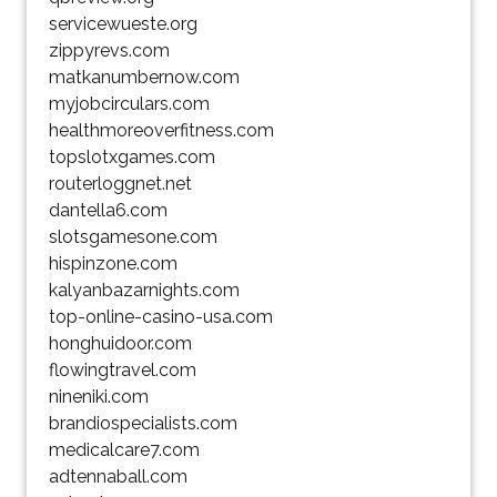
servicewueste.org
zippyrevs.com
matkanumbernow.com
myjobcirculars.com
healthmoreoverfitness.com
topslotxgames.com
routerloggnet.net
dantella6.com
slotsgamesone.com
hispinzone.com
kalyanbazarnights.com
top-online-casino-usa.com
honghuidoor.com
flowingtravel.com
nineniki.com
brandiospecialists.com
medicalcare7.com
adtennaball.com