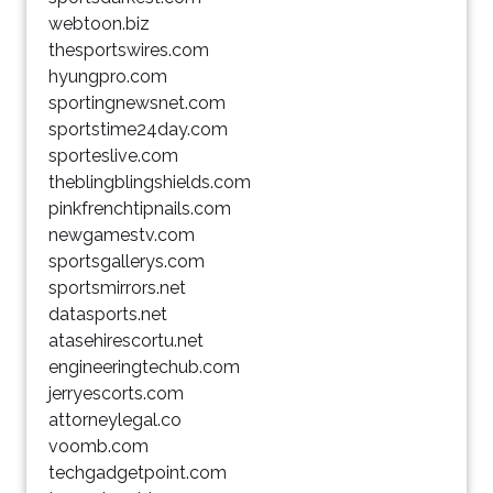
webtoon.biz
thesportswires.com
hyungpro.com
sportingnewsnet.com
sportstime24day.com
sporteslive.com
theblingblingshields.com
pinkfrenchtipnails.com
newgamestv.com
sportsgallerys.com
sportsmirrors.net
datasports.net
atasehirescortu.net
engineeringtechub.com
jerryescorts.com
attorneylegal.co
voomb.com
techgadgetpoint.com