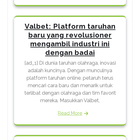
Valbet: Platform taruhan
baru yang revolusioner
mengambil industri ini
dengan badai
[ad_1] Di dunia taruhan olahraga, inovasi
adalah kuncinya. Dengan munculnya
platform taruhan online, petaruh terus
mencari cara baru dan menarik untuk
terlibat dengan olahraga dan tim favorit
mereka. Masukkan Valbet,
Read More