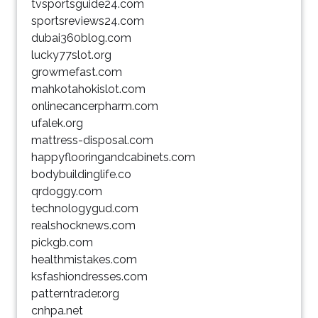
tvsportsguide24.com
sportsreviews24.com
dubai360blog.com
lucky77slot.org
growmefast.com
mahkotahokislot.com
onlinecancerpharm.com
ufalek.org
mattress-disposal.com
happyflooringandcabinets.com
bodybuildinglife.co
qrdoggy.com
technologygud.com
realshocknews.com
pickgb.com
healthmistakes.com
ksfashiondresses.com
patterntrader.org
cnhpa.net