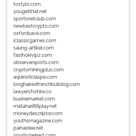
tostylo.com
yougetthat.net
sportsnetclub.com
newbestcrypto.com
oxfordsave.com
iclassicgames.com
saung-artikel.com
fasthokivip2.com
observersports.com
cryptominingplus.com
aquinoticiaspe.com
longhairedfrenchbulldog.com
lawyersforhire.co
businemarket.com
matahari88play.net
moneydescriptor.com
youthsmagazine.com
painaidee.net
sportsdarkest.com