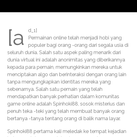
[a
d_1]
Permainan online telah menjadi hobi yang
populer bagi orang -orang dari segala usia di
seluruh dunia. Salah satu aspek paling menarik dari
dunia virtual ini adalah anonimitas yang diberikannya
kepada para pemain, memungkinkan mereka untuk
menciptakan algo dan berinteraksi dengan orang lain
tanpa mengungkapkan identitas mereka yang
sebenarnya. Salah satu pemain yang telah
mendapatkan banyak perhatian dalam komunitas
game online adalah Spinhoki88, sosok misterius dan
penuh teka -teki yang telah membuat banyak orang
bertanya -tanya tentang orang di balik nama layar.
Spinhoki88 pertama kali meledak ke tempat kejadian