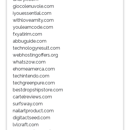
giocolenuvole.com
iyouessential.com
withloveamity.com
youlearncode.com
fxyatirim.com
abbuguide.com
technologyresult.com
webhostingoffers.org
whatszow.com
ehomeamerca.com
techintendo.com
techgreenpure.com
bestdropshipstore.com
cartelreviews.com
surfsway.com
nailartproduct.com
digitactseed.com
lvlcraft.com