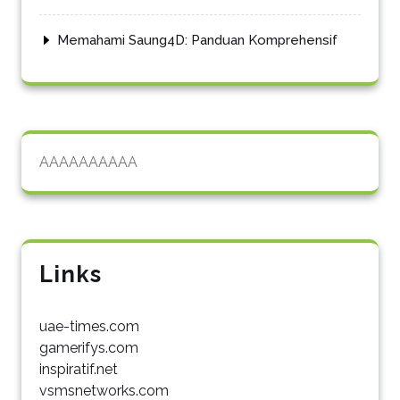
Memahami Saung4D: Panduan Komprehensif
AAAAAAAAAA
Links
uae-times.com
gamerifys.com
inspiratif.net
vsmsnetworks.com