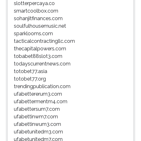
slotterpercaya.co
smartcoolbox.com
sohanjitfinances.com
soulfulhousemusic.net
sparklooms.com
tacticalcontractingllc.com
thecapitalpowers.com
tobabet88slot3.com
todayscurrentnews.com
totobet77.asia
totobet77.org
trendingpublication.com
ufabettererum3.com
ufabettermentm4.com
ufabettersum7.com
ufabettinwm7.com
ufabettinwum3.com
ufabetunitedm3.com
ufabetunitedm7.com