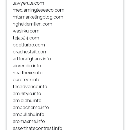
lawyerule.com
mediamingleseaco.com
mtsmarketingblog.com
nghekiemtien.com
wasirku.com
tejas24.com
poolturbo.com
prachestait.com
artforafghans.info
airvendio.info
healthexe.info
puretecx.info
tecadvance.info
aminityio.info
amiolahu.info
ampacheme.info
ampullahu.info
aromaxme.info
asserthatecontrast.info