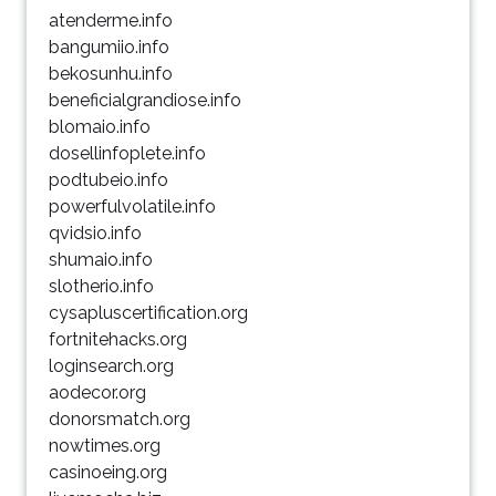
atenderme.info
bangumiio.info
bekosunhu.info
beneficialgrandiose.info
blomaio.info
dosellinfoplete.info
podtubeio.info
powerfulvolatile.info
qvidsio.info
shumaio.info
slotherio.info
cysapluscertification.org
fortnitehacks.org
loginsearch.org
aodecor.org
donorsmatch.org
nowtimes.org
casinoeing.org