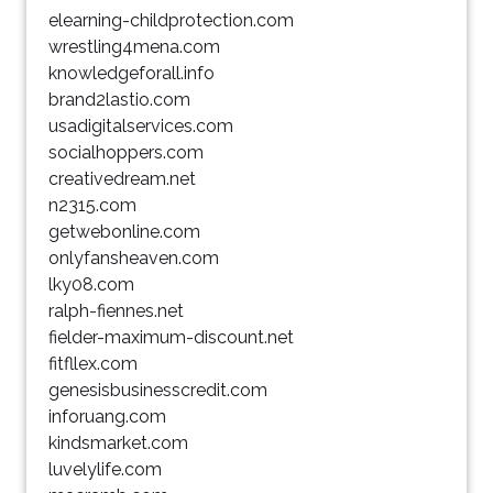
elearning-childprotection.com
wrestling4mena.com
knowledgeforall.info
brand2lastio.com
usadigitalservices.com
socialhoppers.com
creativedream.net
n2315.com
getwebonline.com
onlyfansheaven.com
lky08.com
ralph-fiennes.net
fielder-maximum-discount.net
fitfllex.com
genesisbusinesscredit.com
inforuang.com
kindsmarket.com
luvelylife.com