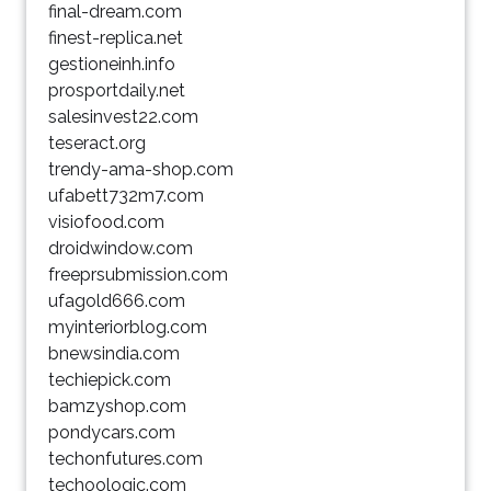
final-dream.com
finest-replica.net
gestioneinh.info
prosportdaily.net
salesinvest22.com
teseract.org
trendy-ama-shop.com
ufabett732m7.com
visiofood.com
droidwindow.com
freeprsubmission.com
ufagold666.com
myinteriorblog.com
bnewsindia.com
techiepick.com
bamzyshop.com
pondycars.com
techonfutures.com
techoologic.com