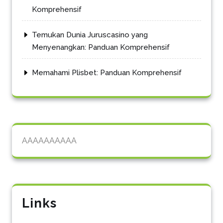
Komprehensif
Temukan Dunia Juruscasino yang
Menyenangkan: Panduan Komprehensif
Memahami Plisbet: Panduan Komprehensif
AAAAAAAAAA
Links