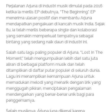
Perjalanan Arjuna di industri musik dimulai pada 2016
ketika ia merilis EP debutnya, “The Beginning.” EP
menerima ulasan positif dan membantu Arjuna
mendapatkan pengakuan di kancah musik India. Sejak
itu, ia telah merilis beberapa single dan kolaborasi
yang semakin memperkuat tempatnya sebagai
bintang yang sedang naik daun di industri ini.
Salah satu lagu paling populer di Arjuna, “Lost In The
Moment,” telah mengumpulkan lebih dari satu juta
aliran di berbagai platform musik dan telah
ditampilkan di daftar putar populer di seluruh dunia.
Lagu ini menampilkan kemampuan Arjuna untuk
memadukan melodi yang menarik dengan lirik yang
menggugah pikiran, menciptakan pengalaman
mendengarkan yang benar-benar unik bagi para
penggemarnya.
Selain musiknya, Arjuna juga dikenal karena