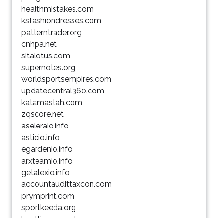
healthmistakes.com
ksfashiondresses.com
patterntrader.org
cnhpa.net
sitalotus.com
supernotes.org
worldsportsempires.com
updatecentral360.com
katamastah.com
zqscore.net
aseleraio.info
asticio.info
egardenio.info
arxteamio.info
getalexio.info
accountaudittaxcon.com
prymprint.com
sportkeeda.org