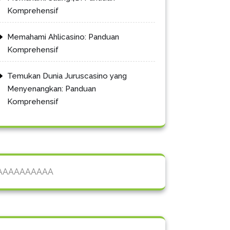
Komprehensif
Memahami Ahlicasino: Panduan
Komprehensif
Temukan Dunia Juruscasino yang
Menyenangkan: Panduan
Komprehensif
AAAAAAAAAA