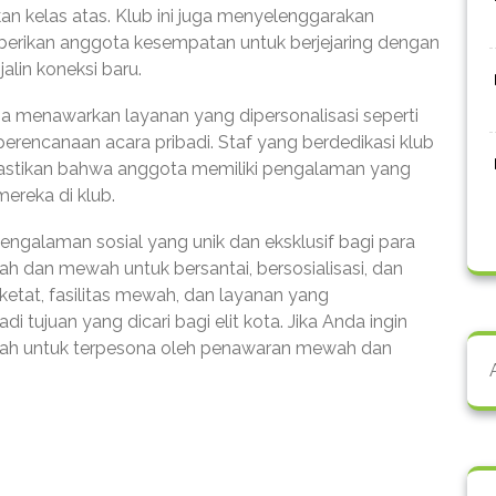
kan kelas atas. Klub ini juga menyelenggarakan
berikan anggota kesempatan untuk berjejaring dengan
lin koneksi baru.
ga menawarkan layanan yang dipersonalisasi seperti
perencanaan acara pribadi. Staf yang berdedikasi klub
stikan bahwa anggota memiliki pengalaman yang
reka di klub.
ngalaman sosial yang unik dan eksklusif bagi para
 dan mewah untuk bersantai, bersosialisasi, dan
ketat, fasilitas mewah, dan layanan yang
i tujuan yang dicari bagi elit kota. Jika Anda ingin
iaplah untuk terpesona oleh penawaran mewah dan