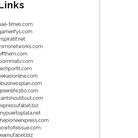
Links
uae-times.com
gamerifys.com
inspiratif.net
vsmsnetworks.com
offthem.com
ibommatv.com
techporfit.com
bekasionline.com
nbusinessplan.com
greenlife360.com
cantshoutitout.com
expressufabet.biz
mypuertoplata.net
thepioneerxpress.com
howtofixissue.com
teamufabet.biz