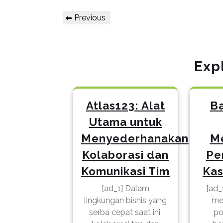
Post
Previous
Previous
Post
navigation
Exp
Atlas123: Alat
B
Utama untuk
Menyederhanakan
Me
Kolaborasi dan
Pe
Komunikasi Tim
Kas
[ad_1] Dalam
[ad_
lingkungan bisnis yang
me
serba cepat saat ini,
po