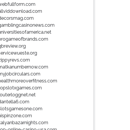
webfullform.com
allviddownload.com
decorsmag.com
gamblingcasinonews.com
universitiesofamerica.net
progameofbrands.com
qbreview.org
servicewueste.org
zippyrevs.com
matkanumbernow.com
myjobcirculars.com
healthmoreoverfitness.com
topslotxgames.com
routerloggnet.net
dantella6.com
slotsgamesone.com
hispinzone.com
kalyanbazarnights.com
top-online-casino-usa.com