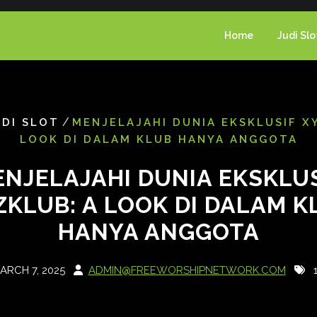
Home
Judi Slo
/
UDI SLOT
MENJELAJAHI DUNIA EKSKLUSIF X
LOOK DI DALAM KLUB HANYA ANGGOTA
NJELAJAHI DUNIA EKSKLU
ZKLUB: A LOOK DI DALAM K
HANYA ANGGOTA
ARCH 7, 2025
ADMIN@FREEWORSHIPNETWORK.COM
1