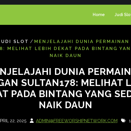
Home
Judi Slo
/
JUDI SLOT
MENJELAJAHI DUNIA PERMAINAN
8: MELIHAT LEBIH DEKAT PADA BINTANG YA
NAIK DAUN
NJELAJAHI DUNIA PERMAI
GAN SULTAN178: MELIHAT L
AT PADA BINTANG YANG SE
NAIK DAUN
PRIL 22, 2025
ADMIN@FREEWORSHIPNETWORK.COM
1