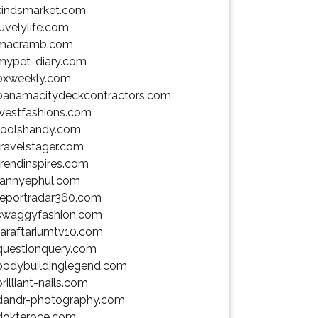
kindsmarket.com
luvelylife.com
macramb.com
mypet-diary.com
oxweekly.com
panamacitydeckcontractors.com
westfashions.com
toolshandy.com
travelstager.com
trendinspires.com
rannyephul.com
reportradar360.com
swaggyfashion.com
taraftariumtv10.com
questionquery.com
bodybuildinglegend.com
brilliant-nails.com
dandr-photography.com
dokteroce.com