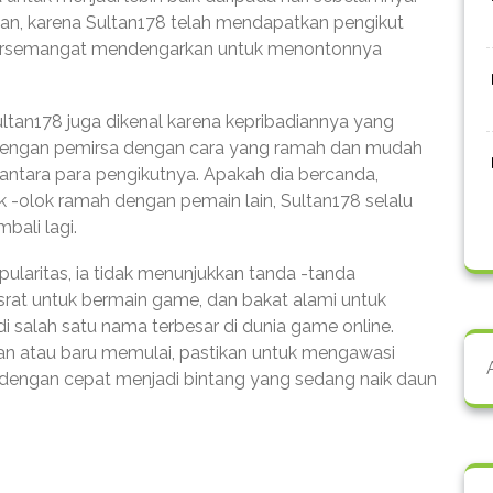
atian, karena Sultan178 telah mendapatkan pengikut
bersemangat mendengarkan untuk menontonnya
tan178 juga dikenal karena kepribadiannya yang
i dengan pemirsa dengan cara yang ramah dan mudah
antara para pengikutnya. Apakah dia bercanda,
lok -olok ramah dengan pemain lain, Sultan178 selalu
bali lagi.
ularitas, ia tidak menunjukkan tanda -tanda
srat untuk bermain game, dan bakat alami untuk
i salah satu nama terbesar di dunia game online.
 atau baru memulai, pastikan untuk mengawasi
 dengan cepat menjadi bintang yang sedang naik daun