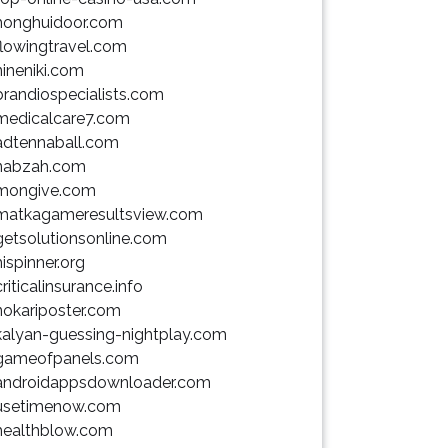
honghuidoor.com
flowingtravel.com
nineniki.com
brandiospecialists.com
medicalcare7.com
adtennaball.com
nabzah.com
mongive.com
matkagameresultsview.com
getsolutionsonline.com
hispinner.org
criticalinsurance.info
nokariposter.com
kalyan-guessing-nightplay.com
gameofpanels.com
androidappsdownloader.com
usetimenow.com
healthblow.com