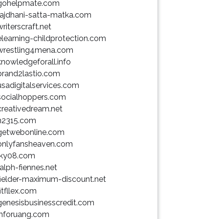
gohelpmate.com
rajdhani-satta-matka.com
writerscraft.net
elearning-childprotection.com
wrestling4mena.com
knowledgeforall.info
brand2lastio.com
usadigitalservices.com
socialhoppers.com
creativedream.net
n2315.com
getwebonline.com
onlyfansheaven.com
lky08.com
ralph-fiennes.net
fielder-maximum-discount.net
fitfllex.com
genesisbusinesscredit.com
inforuang.com