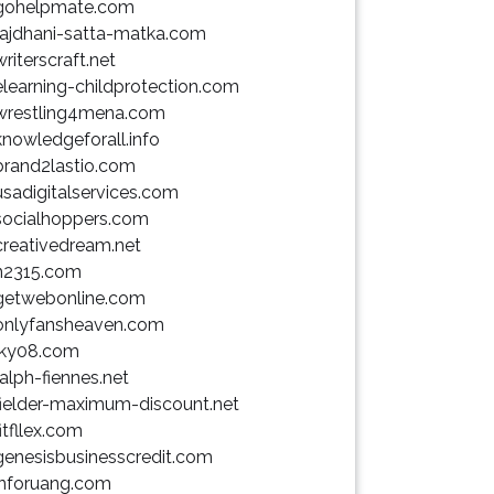
gohelpmate.com
rajdhani-satta-matka.com
writerscraft.net
elearning-childprotection.com
wrestling4mena.com
knowledgeforall.info
brand2lastio.com
usadigitalservices.com
socialhoppers.com
creativedream.net
n2315.com
getwebonline.com
onlyfansheaven.com
lky08.com
ralph-fiennes.net
fielder-maximum-discount.net
fitfllex.com
genesisbusinesscredit.com
inforuang.com