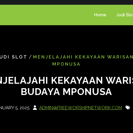
Home
Judi Slo
/
UDI SLOT
MENJELAJAHI KEKAYAAN WARISA
MPONUSA
JELAJAHI KEKAYAAN WAR
BUDAYA MPONUSA
NUARY 5, 2025
ADMIN@FREEWORSHIPNETWORK.COM