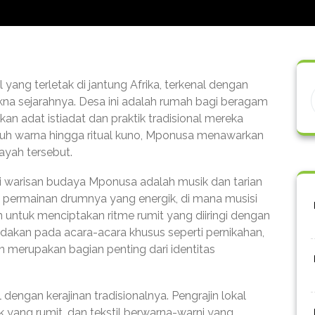
yang terletak di jantung Afrika, terkenal dengan
a sejarahnya. Desa ini adalah rumah bagi beragam
an adat istiadat dan praktik tradisional mereka
enuh warna hingga ritual kuno, Mponusa menawarkan
ayah tersebut.
i warisan budaya Mponusa adalah musik dan tarian
si permainan drumnya yang energik, di mana musisi
ntuk menciptakan ritme rumit yang diiringi dengan
diadakan pada acara-acara khusus seperti pernikahan,
 merupakan bagian penting dari identitas
 dengan kerajinan tradisionalnya. Pengrajin lokal
yang rumit, dan tekstil berwarna-warni yang