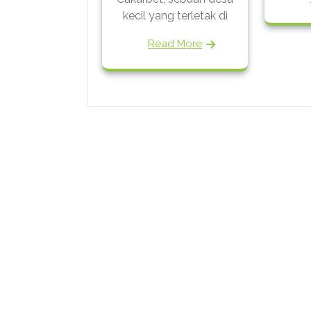
kecil yang terletak di
Read More