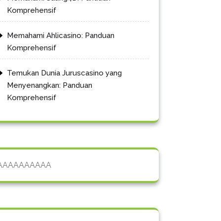
Komprehensif
Memahami Ahlicasino: Panduan
Komprehensif
Temukan Dunia Juruscasino yang
Menyenangkan: Panduan
Komprehensif
AAAAAAAAAA