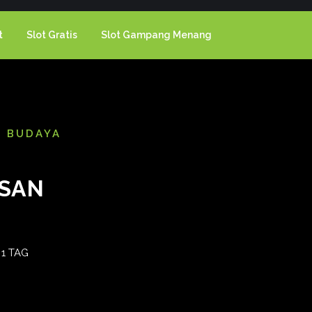
t
Slot Gratis
Slot Gampang Menang
N BUDAYA
ISAN
1 TAG