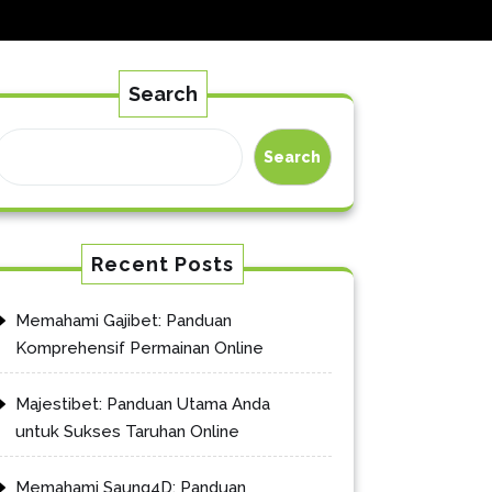
Search
Search
Recent Posts
Memahami Gajibet: Panduan
Komprehensif Permainan Online
Majestibet: Panduan Utama Anda
untuk Sukses Taruhan Online
Memahami Saung4D: Panduan