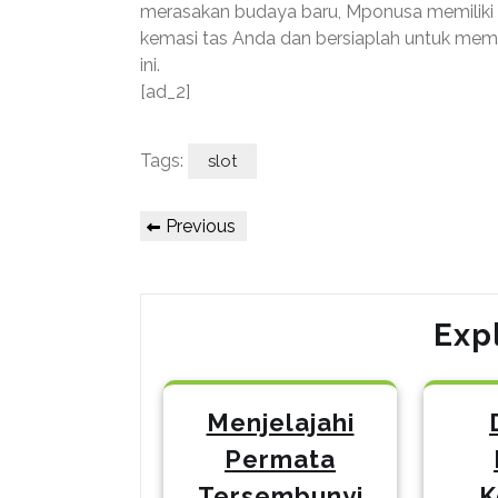
merasakan budaya baru, Mponusa memiliki 
kemasi tas Anda dan bersiaplah untuk mem
ini.
[ad_2]
Tags:
slot
Post
Previous
Previous
Post
navigation
Exp
Menjelajahi
Permata
Tersembunyi
K