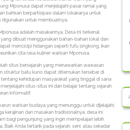
jung Mponusa dapat menjelajahi pasar ramai yang
an bahkan berpartisipasi dalam lokakarya untuk
ang digunakan untuk membuatnya.
 Mponusa adalah masakannya. Desa ini terkenal
t, yang dibuat menggunakan bahan-bahan lokal dan
pat mencicipi hidangan seperti fufu singkong, ikan
eunikan cita rasa kuliner warisan Mponusa.
lah situs bersejarah yang menawarkan wawasan
n struktur batu kuno dapat ditemukan tersebar di
 tentang kehidupan masyarakat yang tinggal di sana
njelajahi situs-situs ini dan belajar tentang sejarah
an informatif.
karun warisan budaya yang menunggu untuk dijelajahi.
a kerajinan dan masakan tradisionalnya, desa ini
 bagi pengunjung yang ingin mempelajari lebih
a. Baik Anda tertarik pada sejarah, seni, atau sekadar