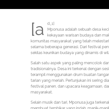
[a
d_1]
Mponusa adalah sebuah desa kecil 
kekayaan warisan budaya dan makn
komunitas masyarakat yang telah melestarik
selama beberapa generasi. Dari festival p
sekilas keunikan budaya yang dinamis di wil
Salah satu aspek yang paling mencolok dar
tradisionalnya. Desa ini terkenal dengan se
terampil menggunakan drum buatan tangan u
tarian yang meriah. Pertunjukan ini sering 
festival panen, dan upacara keagamaan, dan
masyarakat.
Selain musik dan tari, Mponusa juga terkenal
membuat tembikar yang indah, manik-manik 