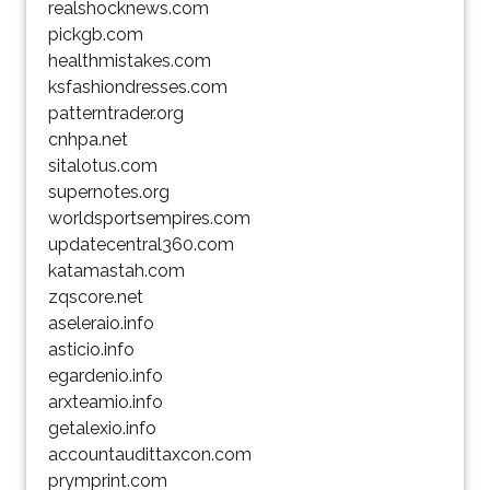
realshocknews.com
pickgb.com
healthmistakes.com
ksfashiondresses.com
patterntrader.org
cnhpa.net
sitalotus.com
supernotes.org
worldsportsempires.com
updatecentral360.com
katamastah.com
zqscore.net
aseleraio.info
asticio.info
egardenio.info
arxteamio.info
getalexio.info
accountaudittaxcon.com
prymprint.com