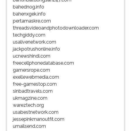
bahednog.info
bahenxgek.info
pertamaskre.com
threadsvideoandphotodownloader.com
techgiddy.com
usalivenetwork.com
jackpotrushonline.info
ucnewshindi.com
freecellphonedatabase.com
gamersrope.com
exellewebmedia.com
free-gamestop.com
sinbadtravels.com
ukmagzine.com
wareztech.org
usabestnetwork.com
jessepinkmanoutfit.com
umailsend.com