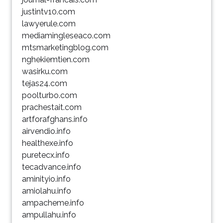
justintv10.com
lawyerule.com
mediamingleseaco.com
mtsmarketingblog.com
nghekiemtien.com
wasirku.com
tejas24.com
poolturbo.com
prachestait.com
artforafghans.info
airvendio.info
healthexe.info
puretecx.info
tecadvance.info
aminityio.info
amiolahu.info
ampacheme.info
ampullahu.info