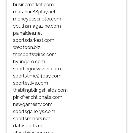
businemarket.com
matahari88play.net
moneydescriptor.com
youthsmagazine.com
painaidee.net
sportsdarkest.com
webtoon.biz
thesportswires.com
hyungpro.com
sportingnewsnet.com
sportstime24day.com
sporteslive.com
theblingblingshields.com
pinkfrenchtipnails.com
newgamestv.com
sportsgallerys.com
sportsmirrors.net
datasports.net
atasehirescortu.net