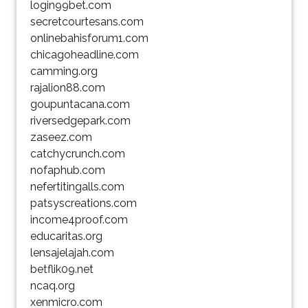
login99bet.com
secretcourtesans.com
onlinebahisforum1.com
chicagoheadline.com
camming.org
rajalion88.com
goupuntacana.com
riversedgepark.com
zaseez.com
catchycrunch.com
nofaphub.com
nefertitingalls.com
patsyscreations.com
income4proof.com
educaritas.org
lensajelajah.com
betflik09.net
ncaq.org
xenmicro.com