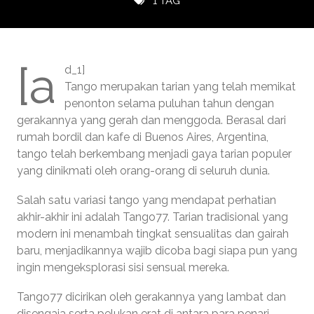
1 TAG
[a
d_1]
Tango merupakan tarian yang telah memikat
penonton selama puluhan tahun dengan
gerakannya yang gerah dan menggoda. Berasal dari
rumah bordil dan kafe di Buenos Aires, Argentina,
tango telah berkembang menjadi gaya tarian populer
yang dinikmati oleh orang-orang di seluruh dunia.
Salah satu variasi tango yang mendapat perhatian
akhir-akhir ini adalah Tango77. Tarian tradisional yang
modern ini menambah tingkat sensualitas dan gairah
baru, menjadikannya wajib dicoba bagi siapa pun yang
ingin mengeksplorasi sisi sensual mereka.
Tango77 dicirikan oleh gerakannya yang lambat dan
disengaja serta pelukan erat di antara para penari.