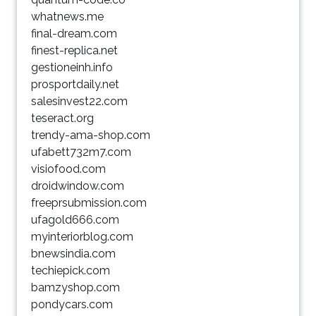
whatnews.me
final-dream.com
finest-replica.net
gestioneinh.info
prosportdaily.net
salesinvest22.com
teseract.org
trendy-ama-shop.com
ufabett732m7.com
visiofood.com
droidwindow.com
freeprsubmission.com
ufagold666.com
myinteriorblog.com
bnewsindia.com
techiepick.com
bamzyshop.com
pondycars.com