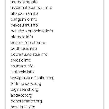
aromaxme.info
asserthatecontrast.info
atenderme.info
bangumiio.info
bekosunhu.info
beneficialgrandiose.info
blomaio.info
dosellinfoplete.info
podtubeio.info
powerfulvolatile.info
qvidsio.info
shumaio.info
slotherio.info
cysapluscertification.org
fortnitehacks.org
loginsearch.org
aodecor.org
donorsmatch.org
nowtimes.org