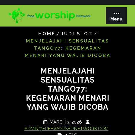
Skip
to
content
Menu
/
/
HOME
JUDI SLOT
MENJELAJAHI SENSUALITAS
TANGO77: KEGEMARAN
MENARI YANG WAJIB DICOBA
MENJELAJAHI
SENSUALITAS
TANGO77:
KEGEMARAN MENARI
YANG WAJIB DICOBA
MARCH 3, 2026
ADMIN@FREEWORSHIPNETWORK.COM