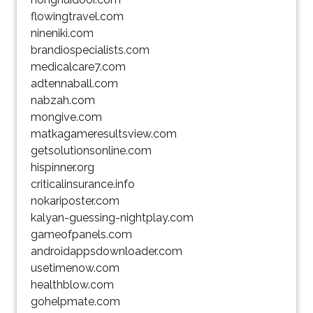
flowingtravel.com
nineniki.com
brandiospecialists.com
medicalcare7.com
adtennaball.com
nabzah.com
mongive.com
matkagameresultsview.com
getsolutionsonline.com
hispinner.org
criticalinsurance.info
nokariposter.com
kalyan-guessing-nightplay.com
gameofpanels.com
androidappsdownloader.com
usetimenow.com
healthblow.com
gohelpmate.com