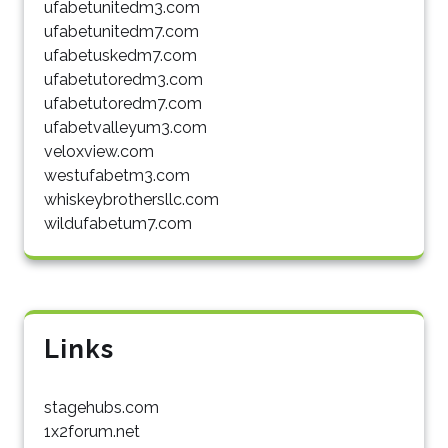
ufabetunitedm3.com
ufabetunitedm7.com
ufabetuskedm7.com
ufabetutoredm3.com
ufabetutoredm7.com
ufabetvalleyum3.com
veloxview.com
westufabetm3.com
whiskeybrothersllc.com
wildufabetum7.com
Links
stagehubs.com
1x2forum.net