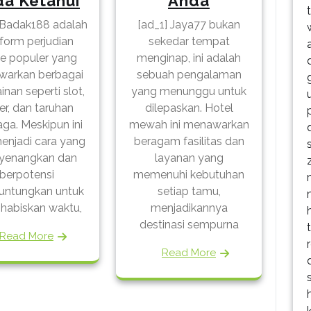
a Ketahui
Anda
 Badak188 adalah
[ad_1] Jaya77 bukan
tform perjudian
sekedar tempat
ne populer yang
menginap, ini adalah
arkan berbagai
sebuah pengalaman
nan seperti slot,
yang menunggu untuk
er, dan taruhan
dilepaskan. Hotel
aga. Meskipun ini
mewah ini menawarkan
enjadi cara yang
beragam fasilitas dan
yenangkan dan
layanan yang
berpotensi
memenuhi kebutuhan
ntungkan untuk
setiap tamu,
habiskan waktu,
menjadikannya
destinasi sempurna
Read More
Read More