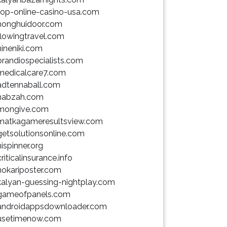
top-online-casino-usa.com
honghuidoor.com
flowingtravel.com
nineniki.com
brandiospecialists.com
medicalcare7.com
adtennaball.com
nabzah.com
mongive.com
matkagameresultsview.com
getsolutionsonline.com
hispinner.org
criticalinsurance.info
nokariposter.com
kalyan-guessing-nightplay.com
gameofpanels.com
androidappsdownloader.com
usetimenow.com