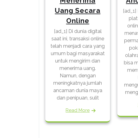
Menerima
And
Uang Secara
[ad_1]
pla
Online
onli
[ad_1] Di dunia digital
menaw
saat ini, transaksi online
permai
telah menjadi cara yang
pok
umum bagi masyarakat
olahr
untuk mengirim dan
bisa m
menerima uang.
men
Namun, dengan
meningkatnya jumlah
mengu
ancaman dunia maya
meng
dan penipuan, sulit
Read More