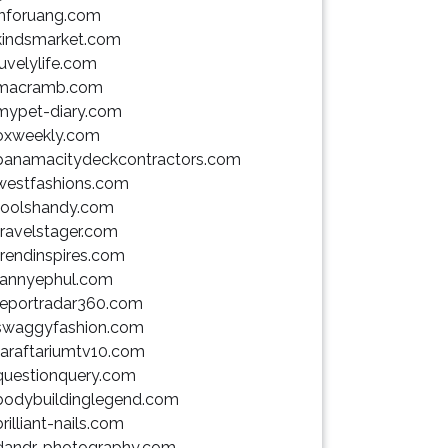
inforuang.com
kindsmarket.com
luvelylife.com
macramb.com
mypet-diary.com
oxweekly.com
panamacitydeckcontractors.com
westfashions.com
toolshandy.com
travelstager.com
trendinspires.com
rannyephul.com
reportradar360.com
swaggyfashion.com
taraftariumtv10.com
questionquery.com
bodybuildinglegend.com
brilliant-nails.com
dandr-photography.com