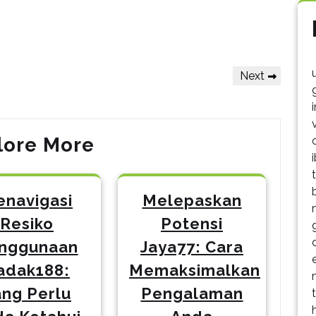
Next
Next
Post
lore More
navigasi
Melepaskan
Resiko
Potensi
nggunaan
Jaya77: Cara
adak188:
Memaksimalkan
ang Perlu
Pengalaman