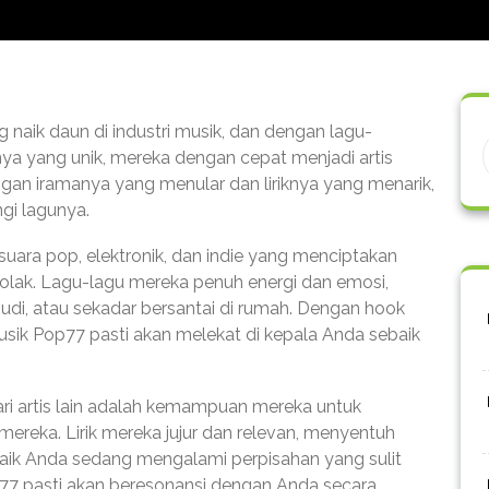
naik daun di industri musik, dan dengan lagu-
ya yang unik, mereka dengan cepat menjadi artis
ngan iramanya yang menular dan liriknya yang menarik,
i lagunya.
ara pop, elektronik, dan indie yang menciptakan
itolak. Lagu-lagu mereka penuh energi dan emosi,
i, atau sekadar bersantai di rumah. Dengan hook
sik Pop77 pasti akan melekat di kepala Anda sebaik
i artis lain adalah kemampuan mereka untuk
reka. Lirik mereka jujur ​​dan relevan, menyentuh
 Baik Anda sedang mengalami perpisahan yang sulit
7 pasti akan beresonansi dengan Anda secara