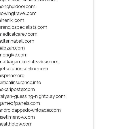
honghuidoor.com
flowingtravel.com
nineniki.com
brandiospecialists.com
medicalcare7.com
adtennaball.com
nabzah.com
mongive.com
matkagameresultsview.com
getsolutionsonline.com
hispinner.org
criticalinsurance.info
nokariposter.com
kalyan-guessing-nightplay.com
gameofpanels.com
androidappsdownloader.com
usetimenow.com
healthblow.com