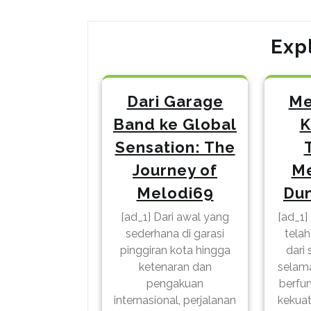
navigation
Exp
Dari Garage
Me
Band ke Global
K
Sensation: The
Journey of
Me
Melodi69
Du
[ad_1] Dari awal yang
[ad_1]
sederhana di garasi
telah
pinggiran kota hingga
dari
ketenaran dan
selam
pengakuan
berfun
internasional, perjalanan
kekuat