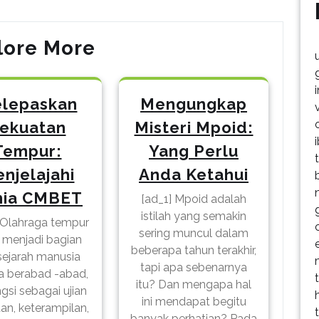
lore More
lepaskan
Mengungkap
ekuatan
Misteri Mpoid:
Tempur:
Yang Perlu
njelajahi
Anda Ketahui
nia CMBET
[ad_1] Mpoid adalah
istilah yang semakin
 Olahraga tempur
sering muncul dalam
 menjadi bagian
beberapa tahun terakhir,
 sejarah manusia
tapi apa sebenarnya
a berabad -abad,
itu? Dan mengapa hal
gsi sebagai ujian
ini mendapat begitu
an, keterampilan,
banyak perhatian? Pada