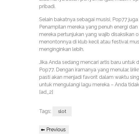
pribadi.
Selain bakatnya sebagai musisi, Pop77 juga
Penampilan mereka yang penuh energi dan
mereka pertunjukan yang wajib disaksikan ol
menontonnya di klub kecil atau festival m
menginginkan lebih.
Jika Anda sedang mencari artis baru untuk 
Pop77. Dengan iramanya yang menular, liri
pasti akan menjadi favorit dalam waktu sing
untuk mengulangi lagu mereka – Anda tida
[ad_2]
Tags:
slot
Post
Previous
Previous
Post