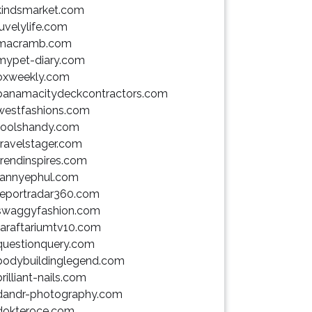
kindsmarket.com
luvelylife.com
macramb.com
mypet-diary.com
oxweekly.com
panamacitydeckcontractors.com
westfashions.com
toolshandy.com
travelstager.com
trendinspires.com
rannyephul.com
reportradar360.com
swaggyfashion.com
taraftariumtv10.com
questionquery.com
bodybuildinglegend.com
brilliant-nails.com
dandr-photography.com
dokteroce.com