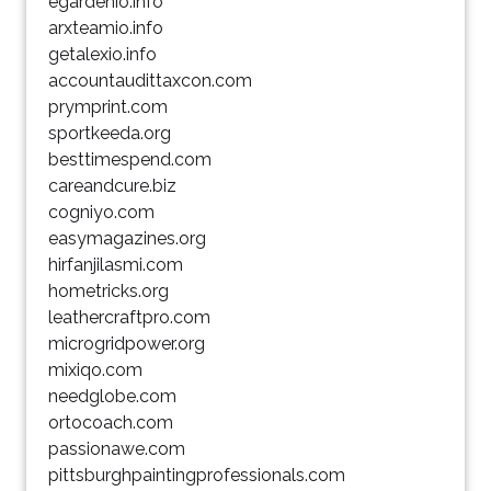
egardenio.info
arxteamio.info
getalexio.info
accountaudittaxcon.com
prymprint.com
sportkeeda.org
besttimespend.com
careandcure.biz
cogniyo.com
easymagazines.org
hirfanjilasmi.com
hometricks.org
leathercraftpro.com
microgridpower.org
mixiqo.com
needglobe.com
ortocoach.com
passionawe.com
pittsburghpaintingprofessionals.com