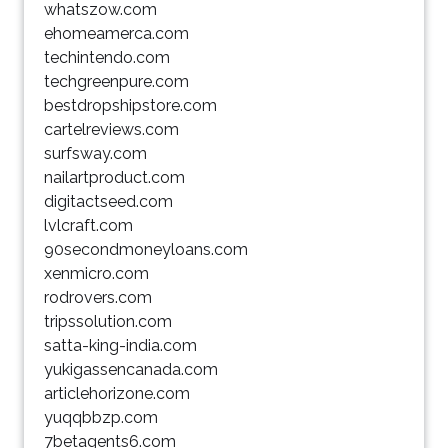
whatszow.com
ehomeamerca.com
techintendo.com
techgreenpure.com
bestdropshipstore.com
cartelreviews.com
surfsway.com
nailartproduct.com
digitactseed.com
lvlcraft.com
90secondmoneyloans.com
xenmicro.com
rodrovers.com
tripssolution.com
satta-king-india.com
yukigassencanada.com
articlehorizone.com
yuqqbbzp.com
7betagents6.com