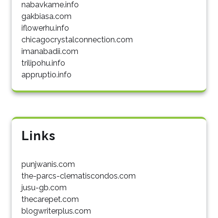
nabavkame.info
gakbiasa.com
iflowerhu.info
chicagocrystalconnection.com
imanabadii.com
trilipohu.info
appruptio.info
Links
punjwanis.com
the-parcs-clematiscondos.com
jusu-gb.com
thecarepet.com
blogwriterplus.com