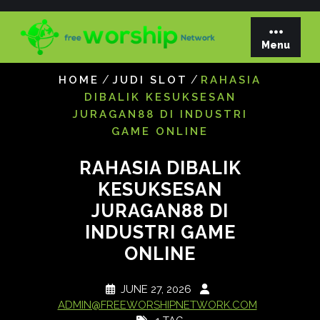
Skip
to
content
Menu
/
/
HOME
JUDI SLOT
RAHASIA
DIBALIK KESUKSESAN
JURAGAN88 DI INDUSTRI
GAME ONLINE
RAHASIA DIBALIK
KESUKSESAN
JURAGAN88 DI
INDUSTRI GAME
ONLINE
JUNE 27, 2026
ADMIN@FREEWORSHIPNETWORK.COM