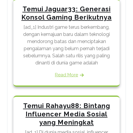
Temui Jaguar33: Generasi
Konsol Gaming Berikutnya
[ad_1] Industri game terus berkembang,
dengan kemajuan baru dalam teknologi
mendorong batas dan menciptakan
pengalaman yang belum pernah terjadi
sebelumnya. Salah satu rilis yang paling
dinanti di dunia game adalah
Read More
Temui Rahayu88: Bintang
Influencer Media Sosial
yang Meningkat
[ad_1] Di dunia media sosial, influencer