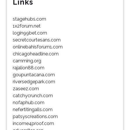
Links
stagehubs.com
1x2forum.net
login99bet.com
secretcourtesans.com
onlinebahisforum1.com
chicagoheadline.com
camming.org
rajalion88.com
goupuntacana.com
riversedgepark.com
zaseez.com
catchycrunch.com
nofaphub.com
nefertitingalls.com
patsyscreations.com
income4proof.com