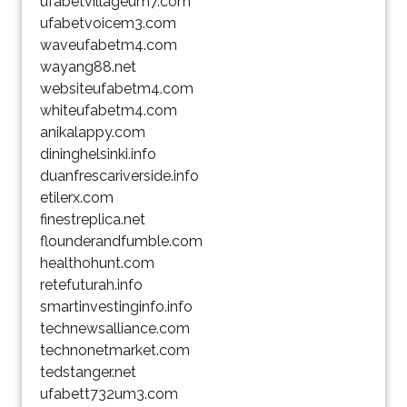
ufabetvillageum7.com
ufabetvoicem3.com
waveufabetm4.com
wayang88.net
websiteufabetm4.com
whiteufabetm4.com
anikalappy.com
dininghelsinki.info
duanfrescariverside.info
etilerx.com
finestreplica.net
flounderandfumble.com
healthohunt.com
retefuturah.info
smartinvestinginfo.info
technewsalliance.com
technonetmarket.com
tedstanger.net
ufabett732um3.com