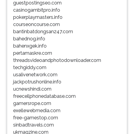
guestpostingseo.com
casinogambitpro.info
pokerplaymasters.info
courseoncourse.com
bantinbatdongsan247.com
bahednog.info
bahenxgek.info
pertamaskre.com
threadsvideoandphotodownloader.com
techgiddy.com
usalivenetwork.com
jackpotrushonline.info
ucnewshindi.com
freecellphonedatabase.com
gamersrope.com
exellewebmedia.com
free-gamestop.com
sinbadtravels.com
ukmagzine.com