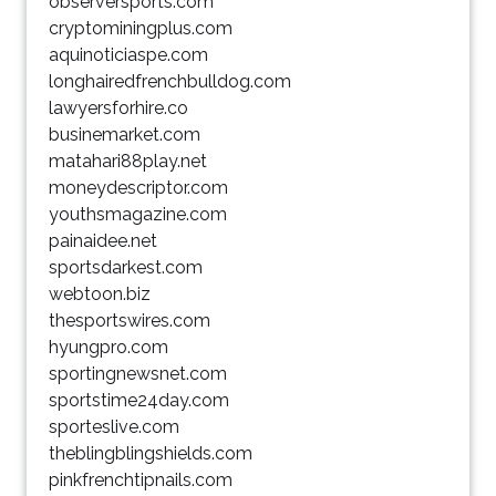
observersports.com
cryptominingplus.com
aquinoticiaspe.com
longhairedfrenchbulldog.com
lawyersforhire.co
businemarket.com
matahari88play.net
moneydescriptor.com
youthsmagazine.com
painaidee.net
sportsdarkest.com
webtoon.biz
thesportswires.com
hyungpro.com
sportingnewsnet.com
sportstime24day.com
sporteslive.com
theblingblingshields.com
pinkfrenchtipnails.com