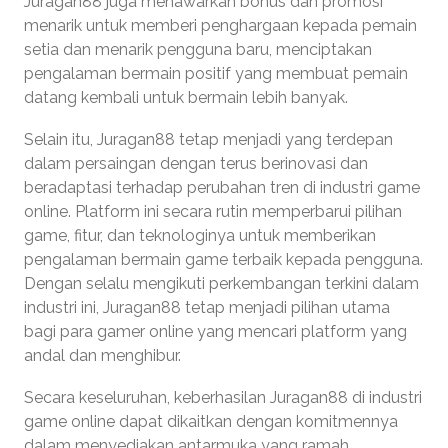
Juragan88 juga menawarkan bonus dan promosi
menarik untuk memberi penghargaan kepada pemain
setia dan menarik pengguna baru, menciptakan
pengalaman bermain positif yang membuat pemain
datang kembali untuk bermain lebih banyak.
Selain itu, Juragan88 tetap menjadi yang terdepan
dalam persaingan dengan terus berinovasi dan
beradaptasi terhadap perubahan tren di industri game
online. Platform ini secara rutin memperbarui pilihan
game, fitur, dan teknologinya untuk memberikan
pengalaman bermain game terbaik kepada pengguna.
Dengan selalu mengikuti perkembangan terkini dalam
industri ini, Juragan88 tetap menjadi pilihan utama
bagi para gamer online yang mencari platform yang
andal dan menghibur.
Secara keseluruhan, keberhasilan Juragan88 di industri
game online dapat dikaitkan dengan komitmennya
dalam menyediakan antarmuka yang ramah