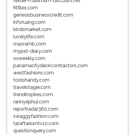
fielder-maximum-discount.net
fitfllex.com
genesisbusinesscredit.com
inforuang.com
kindsmarket.com
luvelylife.com
macramb.com
mypet-diary.com
oxweekly.com
panamacitydeckcontractors.com
westfashions.com
toolshandy.com
travelstager.com
trendinspires.com
rannyephul.com
reportradar360.com
swaggyfashion.com
taraftariumtv10.com
questionquery.com