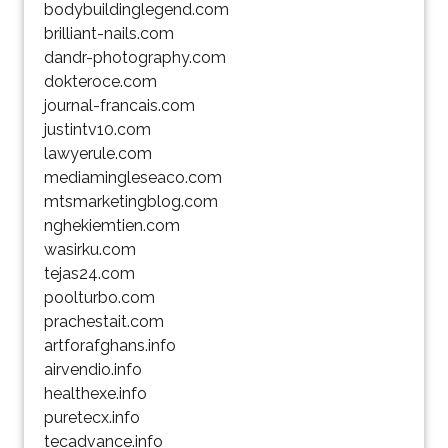
bodybuildinglegend.com
brilliant-nails.com
dandr-photography.com
dokteroce.com
journal-francais.com
justintv10.com
lawyerule.com
mediamingleseaco.com
mtsmarketingblog.com
nghekiemtien.com
wasirku.com
tejas24.com
poolturbo.com
prachestait.com
artforafghans.info
airvendio.info
healthexe.info
puretecx.info
tecadvance.info