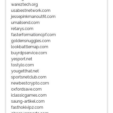
wareztech.org
usabestnetwork.com
jessepinkmanoutfit.com
umailsend.com
retarys.com
fasterformationcpf.com
goldensnuggles.com
lookbattlemap.com
buyrdpservice.com
yesport.net
tostylo.com
yougetthat.net
sportsnetclub.com
newbestcrypto.com
oxfordsave.com
iclassicgames.com
saung-artikel.com
fasthokivip2.com