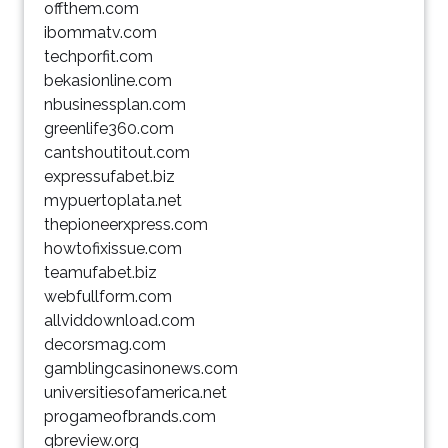
offthem.com
ibommatv.com
techporfit.com
bekasionline.com
nbusinessplan.com
greenlife360.com
cantshoutitout.com
expressufabet.biz
mypuertoplata.net
thepioneerxpress.com
howtofixissue.com
teamufabet.biz
webfullform.com
allviddownload.com
decorsmag.com
gamblingcasinonews.com
universitiesofamerica.net
progameofbrands.com
qbreview.org