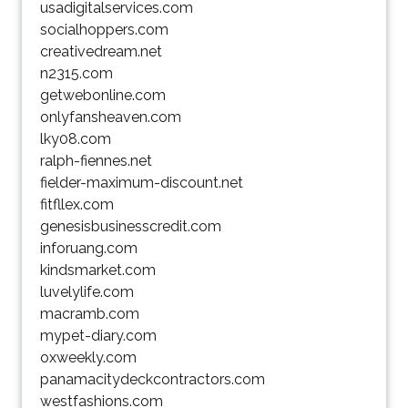
usadigitalservices.com
socialhoppers.com
creativedream.net
n2315.com
getwebonline.com
onlyfansheaven.com
lky08.com
ralph-fiennes.net
fielder-maximum-discount.net
fitfllex.com
genesisbusinesscredit.com
inforuang.com
kindsmarket.com
luvelylife.com
macramb.com
mypet-diary.com
oxweekly.com
panamacitydeckcontractors.com
westfashions.com