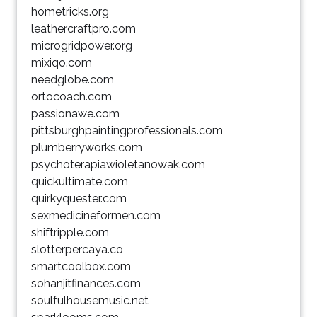
hometricks.org
leathercraftpro.com
microgridpower.org
mixiqo.com
needglobe.com
ortocoach.com
passionawe.com
pittsburghpaintingprofessionals.com
plumberryworks.com
psychoterapiawioletanowak.com
quickultimate.com
quirkyquester.com
sexmedicineformen.com
shiftripple.com
slotterpercaya.co
smartcoolbox.com
sohanjitfinances.com
soulfulhousemusic.net