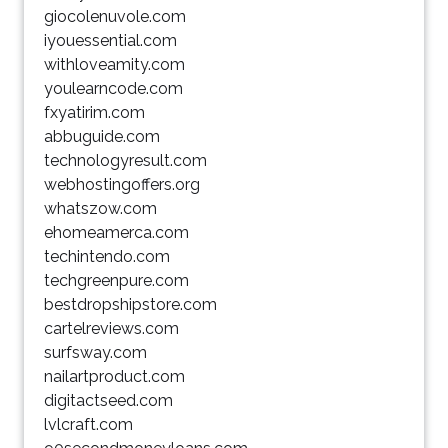
giocolenuvole.com
iyouessential.com
withloveamity.com
youlearncode.com
fxyatirim.com
abbuguide.com
technologyresult.com
webhostingoffers.org
whatszow.com
ehomeamerca.com
techintendo.com
techgreenpure.com
bestdropshipstore.com
cartelreviews.com
surfsway.com
nailartproduct.com
digitactseed.com
lvlcraft.com