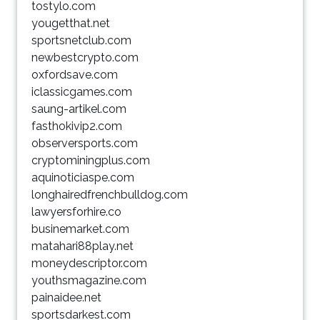
tostylo.com
yougetthat.net
sportsnetclub.com
newbestcrypto.com
oxfordsave.com
iclassicgames.com
saung-artikel.com
fasthokivip2.com
observersports.com
cryptominingplus.com
aquinoticiaspe.com
longhairedfrenchbulldog.com
lawyersforhire.co
businemarket.com
matahari88play.net
moneydescriptor.com
youthsmagazine.com
painaidee.net
sportsdarkest.com