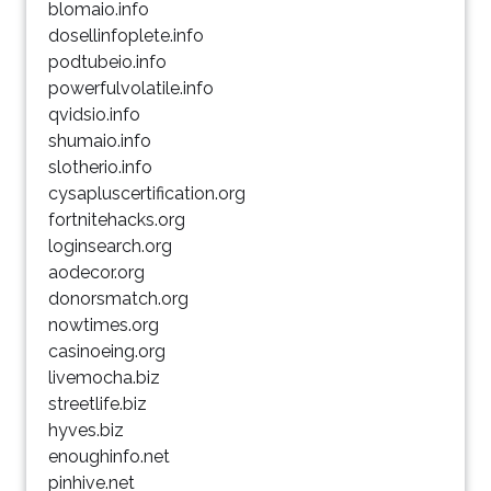
blomaio.info
dosellinfoplete.info
podtubeio.info
powerfulvolatile.info
qvidsio.info
shumaio.info
slotherio.info
cysapluscertification.org
fortnitehacks.org
loginsearch.org
aodecor.org
donorsmatch.org
nowtimes.org
casinoeing.org
livemocha.biz
streetlife.biz
hyves.biz
enoughinfo.net
pinhive.net