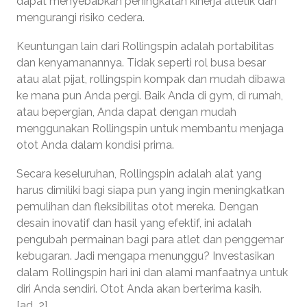
dapat menyebabkan peningkatan kinerja atletik dan
mengurangi risiko cedera.
Keuntungan lain dari Rollingspin adalah portabilitas
dan kenyamanannya. Tidak seperti rol busa besar
atau alat pijat, rollingspin kompak dan mudah dibawa
ke mana pun Anda pergi. Baik Anda di gym, di rumah,
atau bepergian, Anda dapat dengan mudah
menggunakan Rollingspin untuk membantu menjaga
otot Anda dalam kondisi prima.
Secara keseluruhan, Rollingspin adalah alat yang
harus dimiliki bagi siapa pun yang ingin meningkatkan
pemulihan dan fleksibilitas otot mereka. Dengan
desain inovatif dan hasil yang efektif, ini adalah
pengubah permainan bagi para atlet dan penggemar
kebugaran. Jadi mengapa menunggu? Investasikan
dalam Rollingspin hari ini dan alami manfaatnya untuk
diri Anda sendiri. Otot Anda akan berterima kasih.
[ad_2]