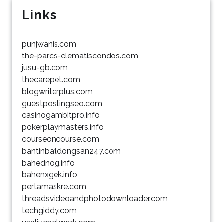
Links
punjwanis.com
the-parcs-clematiscondos.com
jusu-gb.com
thecarepet.com
blogwriterplus.com
guestpostingseo.com
casinogambitpro.info
pokerplaymasters.info
courseoncourse.com
bantinbatdongsan247.com
bahednog.info
bahenxgek.info
pertamaskre.com
threadsvideoandphotodownloader.com
techgiddy.com