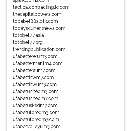
sparklooms.com
tacticalcontractingllc.com
thecapitalpowers.com
tobabet88slot3.com
todayscurrentnews.com
totobet77.asia
totobet77.org
trendingpublication.com
ufabettererum3.com
ufabettermentm4.com
ufabettersum7.com
ufabettinwm7.com
ufabettinwum3.com
ufabetunitedm3.com
ufabetunitedm7.com
ufabetuskedm7.com
ufabetutoredm3.com
ufabetutoredm7.com
ufabetvalleyum3.com