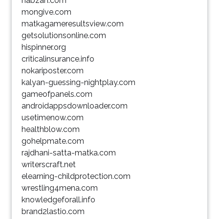
nabzah.com
mongive.com
matkagameresultsview.com
getsolutionsonline.com
hispinner.org
criticalinsurance.info
nokariposter.com
kalyan-guessing-nightplay.com
gameofpanels.com
androidappsdownloader.com
usetimenow.com
healthblow.com
gohelpmate.com
rajdhani-satta-matka.com
writerscraft.net
elearning-childprotection.com
wrestling4mena.com
knowledgeforall.info
brand2lastio.com