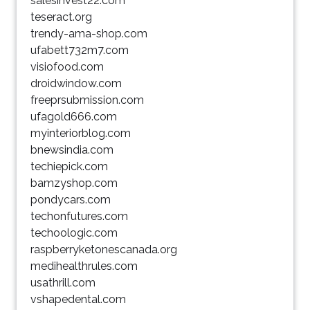
salesinvest22.com
teseract.org
trendy-ama-shop.com
ufabett732m7.com
visiofood.com
droidwindow.com
freeprsubmission.com
ufagold666.com
myinteriorblog.com
bnewsindia.com
techiepick.com
bamzyshop.com
pondycars.com
techonfutures.com
techoologic.com
raspberryketonescanada.org
medihealthrules.com
usathrill.com
vshapedental.com