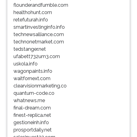
flounderandfumble.com
healthohunt.com
retefuturah.info
smartinvestinginfo.info
technewsalliance.com
technonetmarket.com
tedstanger.net
ufabett732um3.com
uskola.info
wagonpaints.info
waitfornext.com
clearvisionmarketing.co
quantum-code.co
whatnews.me
final-dream.com
finest-replica.net
gestioneinh.info
prosportdaily.net