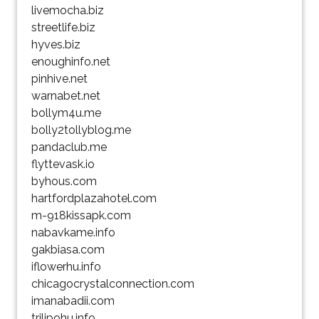
livemocha.biz
streetlife.biz
hyves.biz
enoughinfo.net
pinhive.net
warnabet.net
bollym4u.me
bolly2tollyblog.me
pandaclub.me
flyttevask.io
byhous.com
hartfordplazahotel.com
m-918kissapk.com
nabavkame.info
gakbiasa.com
iflowerhu.info
chicagocrystalconnection.com
imanabadii.com
trilipohu.info