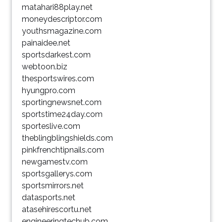
matahari88play.net
moneydescriptor.com
youthsmagazine.com
painaidee.net
sportsdarkest.com
webtoon.biz
thesportswires.com
hyungpro.com
sportingnewsnet.com
sportstime24day.com
sporteslive.com
theblingblingshields.com
pinkfrenchtipnails.com
newgamestv.com
sportsgallerys.com
sportsmirrors.net
datasports.net
atasehirescortu.net
engineeringtechub.com