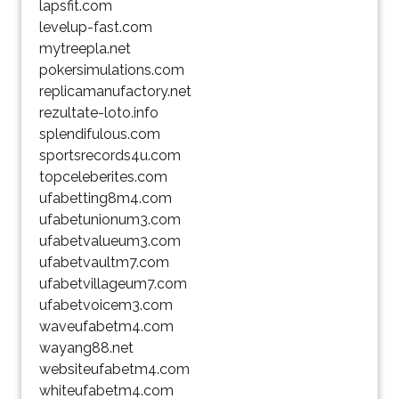
lapsfit.com
levelup-fast.com
mytreepla.net
pokersimulations.com
replicamanufactory.net
rezultate-loto.info
splendifulous.com
sportsrecords4u.com
topceleberites.com
ufabetting8m4.com
ufabetunionum3.com
ufabetvalueum3.com
ufabetvaultm7.com
ufabetvillageum7.com
ufabetvoicem3.com
waveufabetm4.com
wayang88.net
websiteufabetm4.com
whiteufabetm4.com