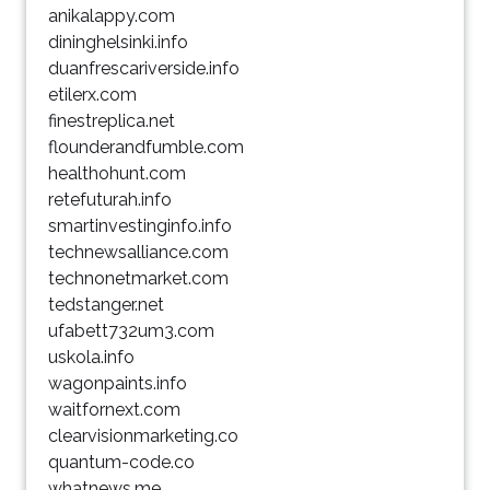
anikalappy.com
dininghelsinki.info
duanfrescariverside.info
etilerx.com
finestreplica.net
flounderandfumble.com
healthohunt.com
retefuturah.info
smartinvestinginfo.info
technewsalliance.com
technonetmarket.com
tedstanger.net
ufabett732um3.com
uskola.info
wagonpaints.info
waitfornext.com
clearvisionmarketing.co
quantum-code.co
whatnews.me