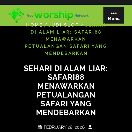
Skip
to
content
Menu
/
/
HOME
JUDI SLOT
SEHARI
DI ALAM LIAR: SAFARI88
MENAWARKAN
PETUALANGAN SAFARI YANG
MENDEBARKAN
SEHARI DI ALAM LIAR:
SAFARI88
MENAWARKAN
PETUALANGAN
SAFARI YANG
MENDEBARKAN
FEBRUARY 28, 2026