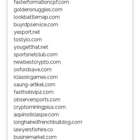
fasterformationcpf.com
goldensnuggles.com
lookbattlemap.com
buyrdpservice.com
yesport.net
tostylo.com
yougetthat.net
sportsnetclub.com
newbestcrypto.com
oxfordsave.com
iclassicgames.com
saung-artikel.com
fasthokivip2.com
observersports.com
cryptominingplus.com
aquinoticiaspe.com
longhairedfrenchbulldog.com
lawyersforhire.co
businemarket.com