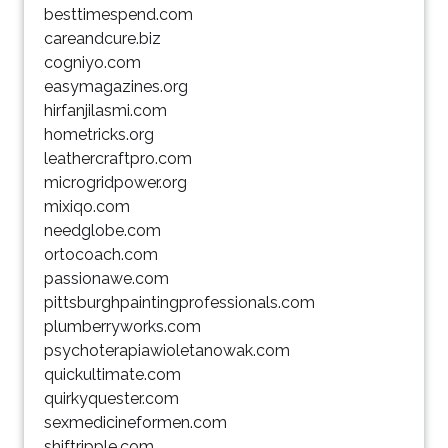
besttimespend.com
careandcure.biz
cogniyo.com
easymagazines.org
hirfanjilasmi.com
hometricks.org
leathercraftpro.com
microgridpower.org
mixiqo.com
needglobe.com
ortocoach.com
passionawe.com
pittsburghpaintingprofessionals.com
plumberryworks.com
psychoterapiawioletanowak.com
quickultimate.com
quirkyquester.com
sexmedicineformen.com
shiftripple.com