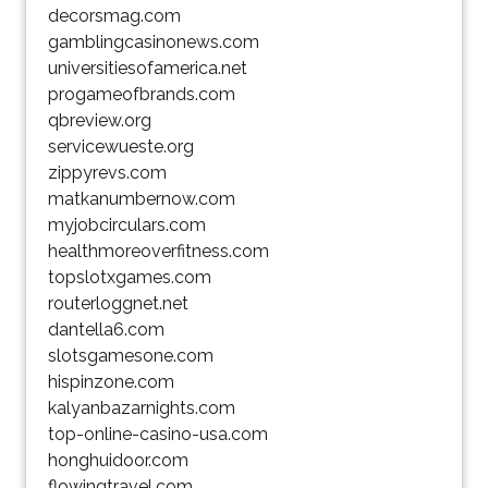
decorsmag.com
gamblingcasinonews.com
universitiesofamerica.net
progameofbrands.com
qbreview.org
servicewueste.org
zippyrevs.com
matkanumbernow.com
myjobcirculars.com
healthmoreoverfitness.com
topslotxgames.com
routerloggnet.net
dantella6.com
slotsgamesone.com
hispinzone.com
kalyanbazarnights.com
top-online-casino-usa.com
honghuidoor.com
flowingtravel.com