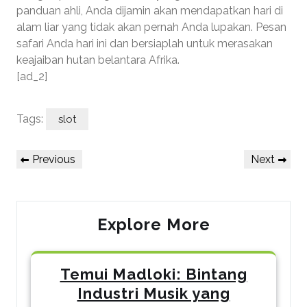
panduan ahli, Anda dijamin akan mendapatkan hari di
alam liar yang tidak akan pernah Anda lupakan. Pesan
safari Anda hari ini dan bersiaplah untuk merasakan
keajaiban hutan belantara Afrika.
[ad_2]
Tags:
slot
Post
Previous
Next
Previous
Next
navigation
Post
Post
Explore More
Temui Madloki: Bintang
Industri Musik yang