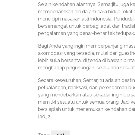
Selain keindahan alamnya, Semarjitu juga 
membenamkan diri dalam cara hidup lokal d
mencicipi masakan asli Indonesia. Pendudu
bersemangat untuk berbagi adat dan tradi
pengalaman yang benar-benar tak terlupak
Bagi Anda yang ingin memperpanjang masa ti
akomodasi yang tersedia, mulai dari gues
lebih suka bersantai di tenda di bawah bin
menghadap pegunungan, selalu ada sesuatu 
Secara keseluruhan, Semarjitu adalah des
petualangan, relaksasi, dan perendaman b
yang mendebarkan atau sekadar ingin bers
memiliki sesuatu untuk semua orang. Jadi k
bersiaplah untuk menemukan keindahan dan k
[ad_2]