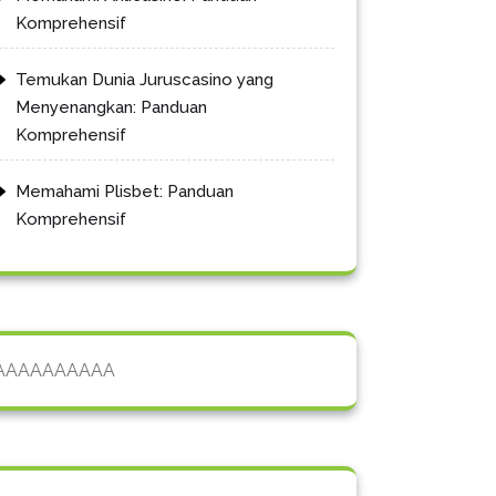
Komprehensif
Temukan Dunia Juruscasino yang
Menyenangkan: Panduan
Komprehensif
Memahami Plisbet: Panduan
Komprehensif
AAAAAAAAAA