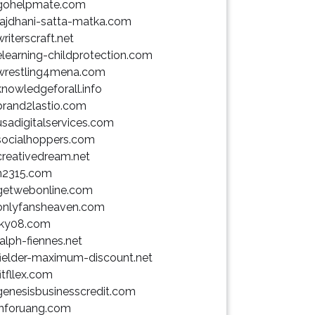
gohelpmate.com
rajdhani-satta-matka.com
writerscraft.net
elearning-childprotection.com
wrestling4mena.com
knowledgeforall.info
brand2lastio.com
usadigitalservices.com
socialhoppers.com
creativedream.net
n2315.com
getwebonline.com
onlyfansheaven.com
lky08.com
ralph-fiennes.net
fielder-maximum-discount.net
fitfllex.com
genesisbusinesscredit.com
inforuang.com