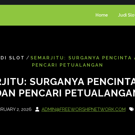
Home
Judi Slo
/
UDI SLOT
SEMARJITU: SURGANYA PENCINTA
PENCARI PETUALANGAN
JITU: SURGANYA PENCINT
DAN PENCARI PETUALANGA
RUARY 2, 2026
ADMIN@FREEWORSHIPNETWORK.COM