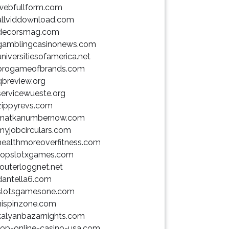
webfullform.com
allviddownload.com
decorsmag.com
gamblingcasinonews.com
universitiesofamerica.net
progameofbrands.com
qbreview.org
servicewueste.org
zippyrevs.com
matkanumbernow.com
myjobcirculars.com
healthmoreoverfitness.com
topslotxgames.com
routerloggnet.net
dantella6.com
slotsgamesone.com
hispinzone.com
kalyanbazarnights.com
top-online-casino-usa.com