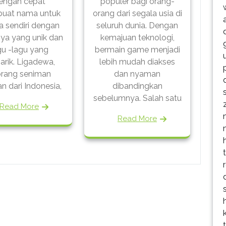
engan cepat
populer bagi orang-
uat nama untuk
orang dari segala usia di
ya sendiri dengan
seluruh dunia. Dengan
ya yang unik dan
kemajuan teknologi,
gu -lagu yang
bermain game menjadi
rik. Ligadewa,
lebih mudah diakses
orang seniman
dan nyaman
an dari Indonesia,
dibandingkan
sebelumnya. Salah satu
Read More
Read More