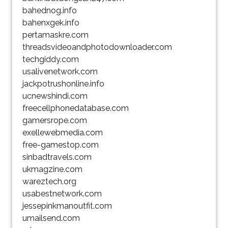
bahednog.info
bahenxgek.info
pertamaskre.com
threadsvideoandphotodownloader.com
techgiddy.com
usalivenetwork.com
jackpotrushonline.info
ucnewshindi.com
freecellphonedatabase.com
gamersrope.com
exellewebmedia.com
free-gamestop.com
sinbadtravels.com
ukmagzine.com
wareztech.org
usabestnetwork.com
jessepinkmanoutfit.com
umailsend.com