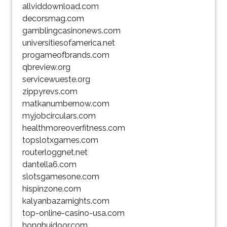
allviddownload.com
decorsmag.com
gamblingcasinonews.com
universitiesofamerica.net
progameofbrands.com
qbreview.org
servicewueste.org
zippyrevs.com
matkanumbernow.com
myjobcirculars.com
healthmoreoverfitness.com
topslotxgames.com
routerloggnet.net
dantella6.com
slotsgamesone.com
hispinzone.com
kalyanbazarnights.com
top-online-casino-usa.com
honghuidoor.com