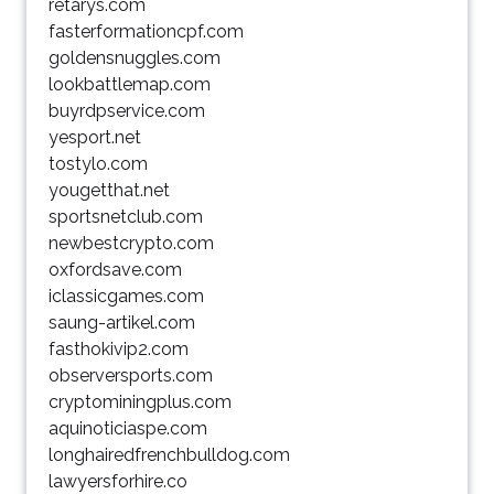
retarys.com
fasterformationcpf.com
goldensnuggles.com
lookbattlemap.com
buyrdpservice.com
yesport.net
tostylo.com
yougetthat.net
sportsnetclub.com
newbestcrypto.com
oxfordsave.com
iclassicgames.com
saung-artikel.com
fasthokivip2.com
observersports.com
cryptominingplus.com
aquinoticiaspe.com
longhairedfrenchbulldog.com
lawyersforhire.co