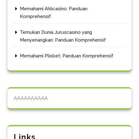
Memahami Ahlicasino: Panduan
Komprehensif
Temukan Dunia Juruscasino yang
Menyenangkan: Panduan Komprehensif
Memahami Plisbet: Panduan Komprehensif
AAAAAAAAAA
Links