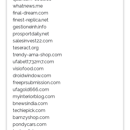
whatnews.me
final-dream.com
finest-replica.net
gestioneinh.info
prosportdaily.net
salesinvest22.com
teseract.org
trendy-ama-shop.com
ufabett732m7.com
visiofood.com
droidwindow.com
freeprsubmission.com
ufagold666.com
myinteriorblog.com
bnewsindia.com
techiepick.com
bamzyshop.com
pondycars.com