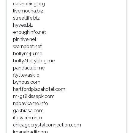
casinoeing.org
livemocha.biz
streetlife.biz
hyves.biz
enoughinfo.net
pinhive.net
warnabet.net
bollym4u.me
bolly2tollyblog.me
pandaclub.me
flyttevask.io
byhous.com
hartfordplazahotel.com
m-918kissapk.com
nabavkame.info
gakbiasa.com
iflowerhu.info
chicagocrystalconnection.com
imanabadii.com