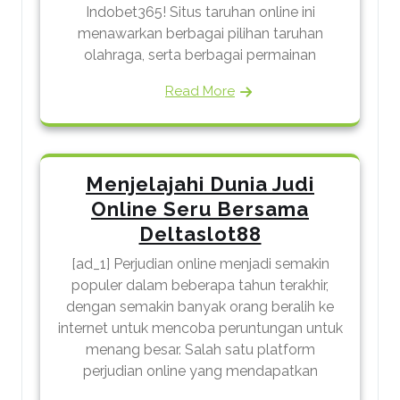
Indobet365! Situs taruhan online ini
menawarkan berbagai pilihan taruhan
olahraga, serta berbagai permainan
Read More
Menjelajahi Dunia Judi
Online Seru Bersama
Deltaslot88
[ad_1] Perjudian online menjadi semakin
populer dalam beberapa tahun terakhir,
dengan semakin banyak orang beralih ke
internet untuk mencoba peruntungan untuk
menang besar. Salah satu platform
perjudian online yang mendapatkan