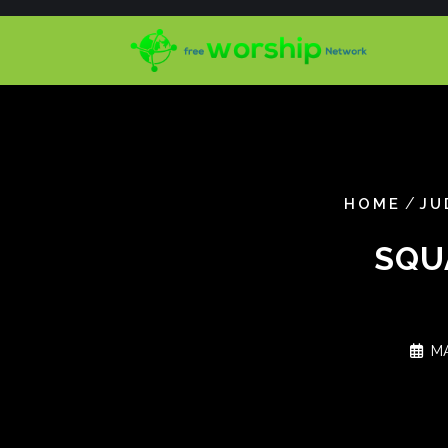
Skip
to
content
/
HOME
JU
SQU
MA