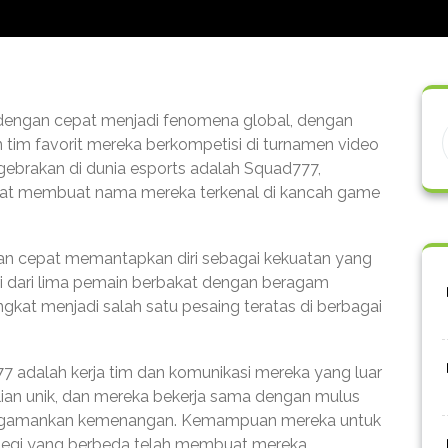
, dengan cepat menjadi fenomena global, dengan
im favorit mereka berkompetisi di turnamen video
ebrakan di dunia esports adalah Squad777,
pat membuat nama mereka terkenal di kancah game
an cepat memantapkan diri sebagai kekuatan yang
iri dari lima pemain berbakat dengan beragam
ingkat menjadi salah satu pesaing teratas di berbagai
7 adalah kerja tim dan komunikasi mereka yang luar
ian unik, dan mereka bekerja sama dengan mulus
ngamankan kemenangan. Kemampuan mereka untuk
ategi yang berbeda telah membuat mereka