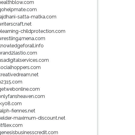
healthblow.com
gohelpmate.com
rajdhani-satta-matka.com
writerscraft.net
elearning-childprotection.com
wrestling4mena.com
knowledgeforall.info
brand2lastio.com
usadigitalservices.com
socialhoppers.com
creativedream.net
n2315.com
getwebonline.com
onlyfansheaven.com
lky08.com
ralph-fiennes.net
fielder-maximum-discount.net
fitfllex.com
genesisbusinesscredit.com