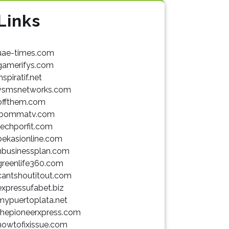
Links
uae-times.com
gamerifys.com
inspiratif.net
vsmsnetworks.com
offthem.com
ibommatv.com
techporfit.com
bekasionline.com
nbusinessplan.com
greenlife360.com
cantshoutitout.com
expressufabet.biz
mypuertoplata.net
thepioneerxpress.com
howtofixissue.com