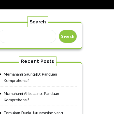
Search
Search
Recent Posts
Memahami Saung4D: Panduan
Komprehensif
Memahami Ahlicasino: Panduan
Komprehensif
Temukan Dunia Juruscasino yang