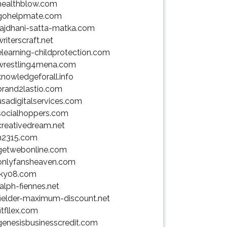
healthblow.com
gohelpmate.com
rajdhani-satta-matka.com
writerscraft.net
elearning-childprotection.com
wrestling4mena.com
knowledgeforall.info
brand2lastio.com
usadigitalservices.com
socialhoppers.com
creativedream.net
n2315.com
getwebonline.com
onlyfansheaven.com
lky08.com
ralph-fiennes.net
fielder-maximum-discount.net
fitfllex.com
genesisbusinesscredit.com