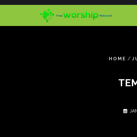
Skip
to
content
/
HOME
J
TEM
JAN