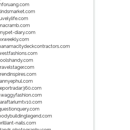
inforuang.com
kindsmarket.com
luvelylife.com
macramb.com
mypet-diary.com
oxweekly.com
panamacitydeckcontractors.com
westfashions.com
toolshandy.com
travelstager.com
trendinspires.com
rannyephul.com
reportradar360.com
swaggyfashion.com
taraftariumtv10.com
questionquery.com
bodybuildinglegend.com
brilliant-nails.com
dandr-photography.com