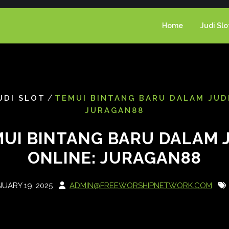
Home
Judi Slo
/
UDI SLOT
TEMUI BINTANG BARU DALAM JUDI
JURAGAN88
UI BINTANG BARU DALAM 
ONLINE: JURAGAN88
UARY 19, 2025
ADMIN@FREEWORSHIPNETWORK.COM