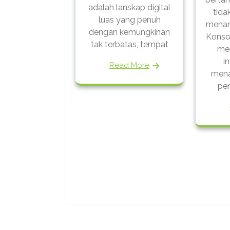
adalah lanskap digital
tida
luas yang penuh
menan
dengan kemungkinan
Konsol
tak terbatas, tempat
me
i
Read More
mena
pe