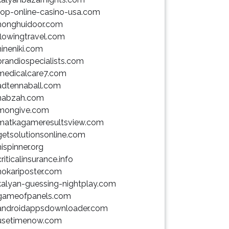
top-online-casino-usa.com
honghuidoor.com
flowingtravel.com
nineniki.com
brandiospecialists.com
medicalcare7.com
adtennaball.com
nabzah.com
mongive.com
matkagameresultsview.com
getsolutionsonline.com
hispinner.org
criticalinsurance.info
nokariposter.com
kalyan-guessing-nightplay.com
gameofpanels.com
androidappsdownloader.com
usetimenow.com