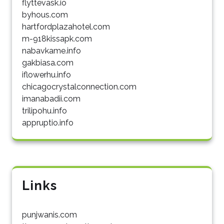
flyttevask.io
byhous.com
hartfordplazahotel.com
m-918kissapk.com
nabavkame.info
gakbiasa.com
iflowerhu.info
chicagocrystalconnection.com
imanabadii.com
trilipohu.info
appruptio.info
Links
punjwanis.com