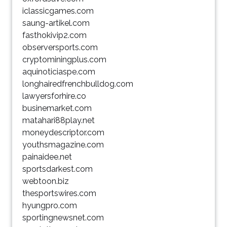
iclassicgames.com
saung-artikel.com
fasthokivip2.com
observersports.com
cryptominingplus.com
aquinoticiaspe.com
longhairedfrenchbulldog.com
lawyersforhire.co
businemarket.com
matahari88play.net
moneydescriptor.com
youthsmagazine.com
painaidee.net
sportsdarkest.com
webtoon.biz
thesportswires.com
hyungpro.com
sportingnewsnet.com