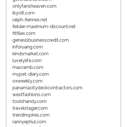
onlyfansheaven.com
lky08.com
ralph-fiennes.net
fielder-maximum-discount.net
fitfllex.com
genesisbusinesscredit.com
inforuang.com
kindsmarket.com
luvelylife.com
macramb.com
mypet-diary.com
oxweekly.com
panamacitydeckcontractors.com
westfashions.com
toolshandy.com
travelstager.com
trendinspires.com
rannyephul.com