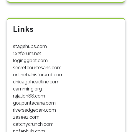
Links
stagehubs.com
1x2forum.net
login99bet.com
secretcourtesans.com
onlinebahisforum1.com
chicagoheadline.com
camming.org
rajalion88.com
goupuntacana.com
riversedgepark.com
zaseez.com
catchycrunch.com
nofaphub.com