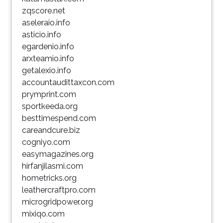
zqscore.net
aseleraio.info
asticio.info
egardenio.info
arxteamio.info
getalexio.info
accountaudittaxcon.com
prymprint.com
sportkeeda.org
besttimespend.com
careandcure.biz
cogniyo.com
easymagazines.org
hirfanjilasmi.com
hometricks.org
leathercraftpro.com
microgridpower.org
mixiqo.com