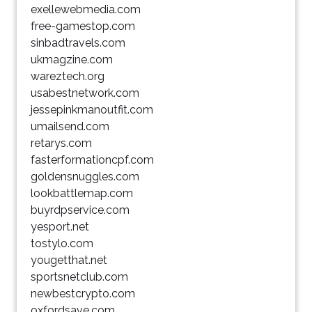
exellewebmedia.com
free-gamestop.com
sinbadtravels.com
ukmagzine.com
wareztech.org
usabestnetwork.com
jessepinkmanoutfit.com
umailsend.com
retarys.com
fasterformationcpf.com
goldensnuggles.com
lookbattlemap.com
buyrdpservice.com
yesport.net
tostylo.com
yougetthat.net
sportsnetclub.com
newbestcrypto.com
oxfordsave.com