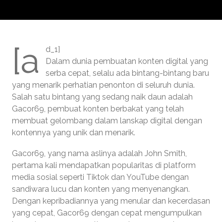
[a
d_1]
Dalam dunia pembuatan konten digital yang
serba cepat, selalu ada bintang-bintang baru
yang menarik perhatian penonton di seluruh dunia.
Salah satu bintang yang sedang naik daun adalah
Gacor69, pembuat konten berbakat yang telah
membuat gelombang dalam lanskap digital dengan
kontennya yang unik dan menarik.
Gacor69, yang nama aslinya adalah John Smith,
pertama kali mendapatkan popularitas di platform
media sosial seperti Tiktok dan YouTube dengan
sandiwara lucu dan konten yang menyenangkan.
Dengan kepribadiannya yang menular dan kecerdasan
yang cepat, Gacor69 dengan cepat mengumpulkan