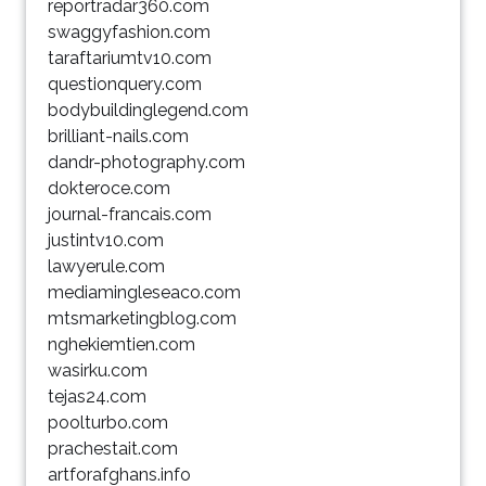
reportradar360.com
swaggyfashion.com
taraftariumtv10.com
questionquery.com
bodybuildinglegend.com
brilliant-nails.com
dandr-photography.com
dokteroce.com
journal-francais.com
justintv10.com
lawyerule.com
mediamingleseaco.com
mtsmarketingblog.com
nghekiemtien.com
wasirku.com
tejas24.com
poolturbo.com
prachestait.com
artforafghans.info