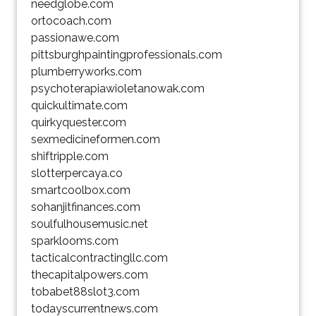
needglobe.com
ortocoach.com
passionawe.com
pittsburghpaintingprofessionals.com
plumberryworks.com
psychoterapiawioletanowak.com
quickultimate.com
quirkyquester.com
sexmedicineformen.com
shiftripple.com
slotterpercaya.co
smartcoolbox.com
sohanjitfinances.com
soulfulhousemusic.net
sparklooms.com
tacticalcontractingllc.com
thecapitalpowers.com
tobabet88slot3.com
todayscurrentnews.com