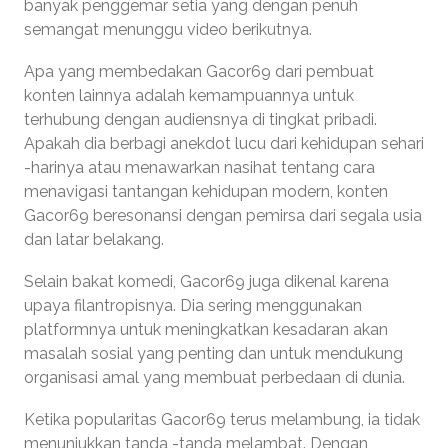
banyak penggemar setia yang dengan penuh
semangat menunggu video berikutnya.
Apa yang membedakan Gacor69 dari pembuat
konten lainnya adalah kemampuannya untuk
terhubung dengan audiensnya di tingkat pribadi.
Apakah dia berbagi anekdot lucu dari kehidupan sehari
-harinya atau menawarkan nasihat tentang cara
menavigasi tantangan kehidupan modern, konten
Gacor69 beresonansi dengan pemirsa dari segala usia
dan latar belakang.
Selain bakat komedi, Gacor69 juga dikenal karena
upaya filantropisnya. Dia sering menggunakan
platformnya untuk meningkatkan kesadaran akan
masalah sosial yang penting dan untuk mendukung
organisasi amal yang membuat perbedaan di dunia.
Ketika popularitas Gacor69 terus melambung, ia tidak
menunjukkan tanda -tanda melambat. Dengan