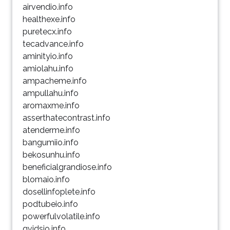
airvendio.info
healthexe.info
puretecx.info
tecadvance.info
aminityio.info
amiolahu.info
ampacheme.info
ampullahu.info
aromaxme.info
asserthatecontrast.info
atenderme.info
bangumiio.info
bekosunhu.info
beneficialgrandiose.info
blomaio.info
dosellinfoplete.info
podtubeio.info
powerfulvolatile.info
qvidsio.info