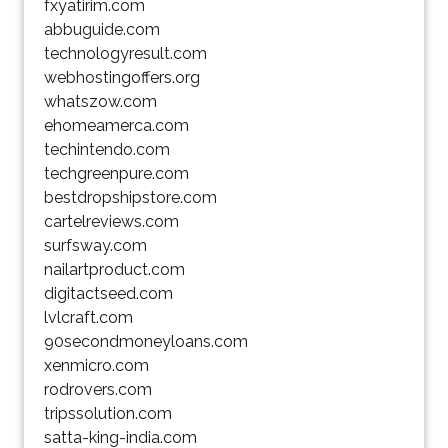
fxyatirim.com
abbuguide.com
technologyresult.com
webhostingoffers.org
whatszow.com
ehomeamerca.com
techintendo.com
techgreenpure.com
bestdropshipstore.com
cartelreviews.com
surfsway.com
nailartproduct.com
digitactseed.com
lvlcraft.com
90secondmoneyloans.com
xenmicro.com
rodrovers.com
tripssolution.com
satta-king-india.com