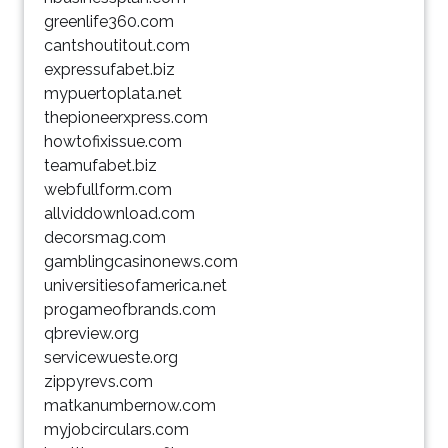
greenlife360.com
cantshoutitout.com
expressufabet.biz
mypuertoplata.net
thepioneerxpress.com
howtofixissue.com
teamufabet.biz
webfullform.com
allviddownload.com
decorsmag.com
gamblingcasinonews.com
universitiesofamerica.net
progameofbrands.com
qbreview.org
servicewueste.org
zippyrevs.com
matkanumbernow.com
myjobcirculars.com