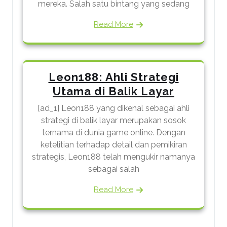
mereka. Salah satu bintang yang sedang
Read More
Leon188: Ahli Strategi
Utama di Balik Layar
[ad_1] Leon188 yang dikenal sebagai ahli
strategi di balik layar merupakan sosok
ternama di dunia game online. Dengan
ketelitian terhadap detail dan pemikiran
strategis, Leon188 telah mengukir namanya
sebagai salah
Read More