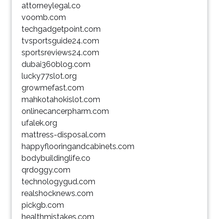
attorneylegal.co
voomb.com
techgadgetpoint.com
tvsportsguide24.com
sportsreviews24.com
dubai360blog.com
lucky77slot.org
growmefast.com
mahkotahokislot.com
onlinecancerpharm.com
ufalek.org
mattress-disposal.com
happyflooringandcabinets.com
bodybuildinglife.co
qrdoggy.com
technologygud.com
realshocknews.com
pickgb.com
healthmistakes.com