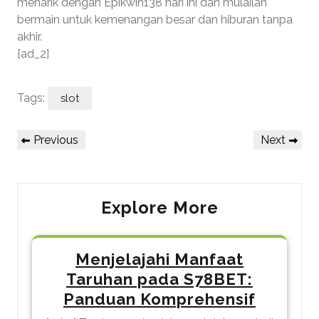
menarik dengan Epikwin138 hari ini dan mulailah
bermain untuk kemenangan besar dan hiburan tanpa
akhir.
[ad_2]
Tags:
slot
Post
Previous
Next
Previous
Next
navigation
Post
Post
Explore More
Menjelajahi Manfaat
Taruhan pada S78BET:
Panduan Komprehensif