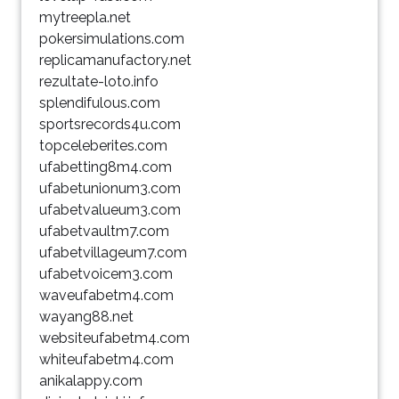
mytreepla.net
pokersimulations.com
replicamanufactory.net
rezultate-loto.info
splendifulous.com
sportsrecords4u.com
topceleberites.com
ufabetting8m4.com
ufabetunionum3.com
ufabetvalueum3.com
ufabetvaultm7.com
ufabetvillageum7.com
ufabetvoicem3.com
waveufabetm4.com
wayang88.net
websiteufabetm4.com
whiteufabetm4.com
anikalappy.com