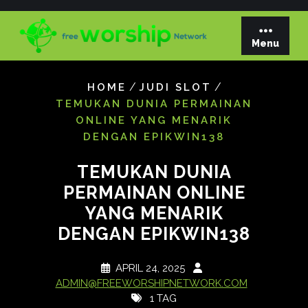
Skip
to
content
Menu
/
/
HOME
JUDI SLOT
TEMUKAN DUNIA PERMAINAN
ONLINE YANG MENARIK
DENGAN EPIKWIN138
TEMUKAN DUNIA
PERMAINAN ONLINE
YANG MENARIK
DENGAN EPIKWIN138
APRIL 24, 2025
ADMIN@FREEWORSHIPNETWORK.COM
1 TAG