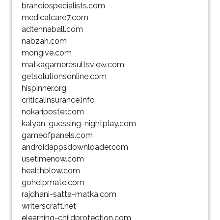
brandiospecialists.com
medicalcare7.com
adtennaball.com
nabzah.com
mongive.com
matkagameresultsview.com
getsolutionsonline.com
hispinner.org
criticalinsurance.info
nokariposter.com
kalyan-guessing-nightplay.com
gameofpanels.com
androidappsdownloader.com
usetimenow.com
healthblow.com
gohelpmate.com
rajdhani-satta-matka.com
writerscraft.net
elearning-childprotection.com