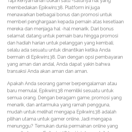
Tapi kenyamanan bukan satu -satunya hal yang
membedakan Epikwin138. Platform ini juga
menawarkan berbagai bonus dan promosi untuk
memberi penghargaan kepada pemain atas kesetiaan
mereka dan menjaga hal -hal menarik. Dari bonus
selamat datang untuk pemain baru hingga promosi
dan hadiah harian untuk pelanggan yang kembali,
selalu ada sesuatu untuk dinantikan ketika Anda
bermain di Epikwin138. Dan dengan opsi pembayaran
yang aman dan andal, Anda dapat yakin bahwa
transaksi Anda akan aman dan aman.
Apakah Anda seorang gamer berpengalaman atau
baru memulai, Epikwin138 memiliki sesuatu untuk
semua orang. Dengan beragam game, promosi yang
menarik, dan antarmuka yang ramah pengguna,
mudah untuk melihat mengapa Epikwin138 adalah
pilihan utama untuk gamer online. Jadi mengapa
menunggu? Temukan dunia permainan online yang