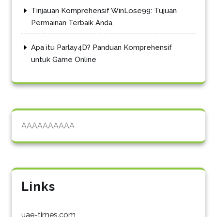
Tinjauan Komprehensif WinLose99: Tujuan
Permainan Terbaik Anda
Apa itu Parlay4D? Panduan Komprehensif
untuk Game Online
AAAAAAAAAA
Links
uae-times.com