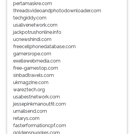
pertamaskre.com
threadsvideoandphotodownloader.com
techgiddy.com
usalivenetwork.com
jackpotrushonline.info
ucnewshindi.com
freecellphonedatabase.com
gamersrope.com
exellewebmedia.com
free-gamestop.com
sinbadtravels.com
ukmagzine.com
wareztech.org
usabestnetwork.com
jessepinkmanoutfit.com
umailsend.com
retarys.com
fasterformationcpf.com
goldensnuggles.com