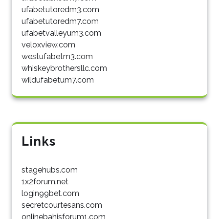
ufabetutoredm3.com
ufabetutoredm7.com
ufabetvalleyum3.com
veloxview.com
westufabetm3.com
whiskeybrothersllc.com
wildufabetum7.com
Links
stagehubs.com
1x2forum.net
login99bet.com
secretcourtesans.com
onlinebahisforum1.com