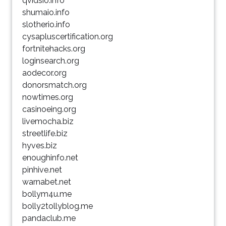
qvidsio.info
shumaio.info
slotherio.info
cysapluscertification.org
fortnitehacks.org
loginsearch.org
aodecor.org
donorsmatch.org
nowtimes.org
casinoeing.org
livemocha.biz
streetlife.biz
hyves.biz
enoughinfo.net
pinhive.net
warnabet.net
bollym4u.me
bolly2tollyblog.me
pandaclub.me