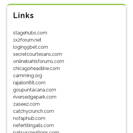
Links
stagehubs.com
1x2forum.net
login99bet.com
secretcourtesans.com
onlinebahisforum1.com
chicagoheadline.com
camming.org
rajalion88.com
goupuntacana.com
riversedgepark.com
zaseez.com
catchycrunch.com
nofaphub.com
nefertitingalls.com
patsyscreations.com