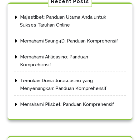
Recent Posts
Majestibet: Panduan Utama Anda untuk
Sukses Taruhan Online
Memahami Saung4D: Panduan Komprehensif
Memahami Ahlicasino: Panduan
Komprehensif
Temukan Dunia Juruscasino yang
Menyenangkan: Panduan Komprehensif
Memahami Plisbet: Panduan Komprehensif