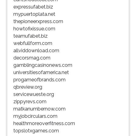
expressufabet.biz
mypuertoplata.net
thepioneerxpress.com
howtofixissue.com
teamufabet.biz
webfullform.com
allviddownload.com
decorsmag.com
gamblingcasinonews.com
universitiesofamerica.net
progameofbrands.com
qbreview.org
servicewueste.org
zippyrevs.com
matkanumbernow.com
myjobcirculars.com
healthmoreoverfitness.com
topslotxgames.com