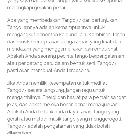
yang kaya dan bersemangat yang secara sempurna
melengkapi gerakan penari.
Apa yang membedakan Tango77 dari pertunjukan
Tango lainnya adalah kemampuannya untuk
mengangkut penonton ke dunia lain. Kombinasi tarian
dan musik menciptakan pengalaman yang kuat dan
mendalam yang menggembirakan dan emosional.
Apakah Anda seorang pecinta tango berpengalaman
atau pendatang baru dalam bentuk seni, Tango77
pasti akan membuat Anda terpesona.
Jika Anda memiliki kesempatan untuk melihat
Tango77 secara langsung, jangan ragu untuk
mengambilnya. Energi dan hasrat para pemain sangat
jelas, dan bakat mereka benar-benar menakjubkan.
Apakah Anda tertarik pada daya tarian Tango yang
gerah atau melodi musik tango yang menggerogoti,
Tango77 adalah pengalaman yang tidak boleh
dilewatkan.