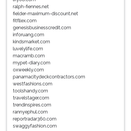
ralph-fiennes.net
fielder-maximum-discount.net
fitfllex.com
genesisbusinesscredit.com
inforuang.com
kindsmarket.com
luvelylife.com
macramb.com
mypet-diary.com
oxweekly.com
panamacitydeckcontractors.com
westfashions.com
toolshandy.com
travelstager.com
trendinspires.com
rannyephul.com
reportradar360.com
swaggyfashion.com