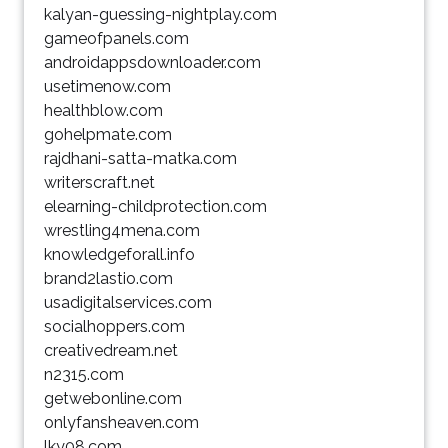
kalyan-guessing-nightplay.com
gameofpanels.com
androidappsdownloader.com
usetimenow.com
healthblow.com
gohelpmate.com
rajdhani-satta-matka.com
writerscraft.net
elearning-childprotection.com
wrestling4mena.com
knowledgeforall.info
brand2lastio.com
usadigitalservices.com
socialhoppers.com
creativedream.net
n2315.com
getwebonline.com
onlyfansheaven.com
lky08.com