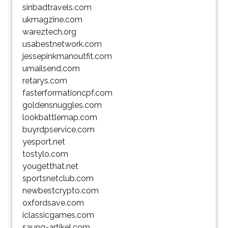
sinbadtravels.com
ukmagzine.com
wareztech.org
usabestnetwork.com
jessepinkmanoutfit.com
umailsend.com
retarys.com
fasterformationcpf.com
goldensnuggles.com
lookbattlemap.com
buyrdpservice.com
yesport.net
tostylo.com
yougetthat.net
sportsnetclub.com
newbestcrypto.com
oxfordsave.com
iclassicgames.com
saung-artikel.com