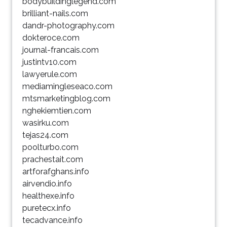
bodybuildinglegend.com
brilliant-nails.com
dandr-photography.com
dokteroce.com
journal-francais.com
justintv10.com
lawyerule.com
mediamingleseaco.com
mtsmarketingblog.com
nghekiemtien.com
wasirku.com
tejas24.com
poolturbo.com
prachestait.com
artforafghans.info
airvendio.info
healthexe.info
puretecx.info
tecadvance.info