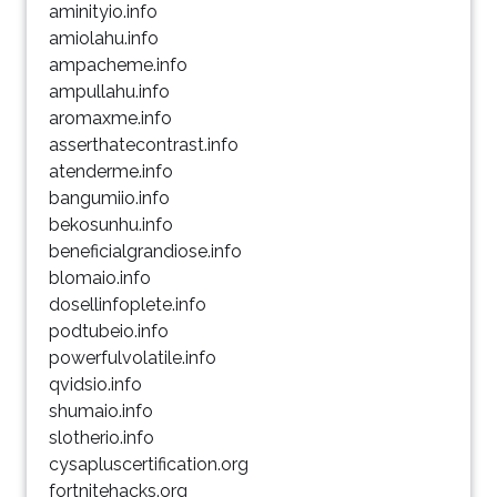
aminityio.info
amiolahu.info
ampacheme.info
ampullahu.info
aromaxme.info
asserthatecontrast.info
atenderme.info
bangumiio.info
bekosunhu.info
beneficialgrandiose.info
blomaio.info
dosellinfoplete.info
podtubeio.info
powerfulvolatile.info
qvidsio.info
shumaio.info
slotherio.info
cysapluscertification.org
fortnitehacks.org