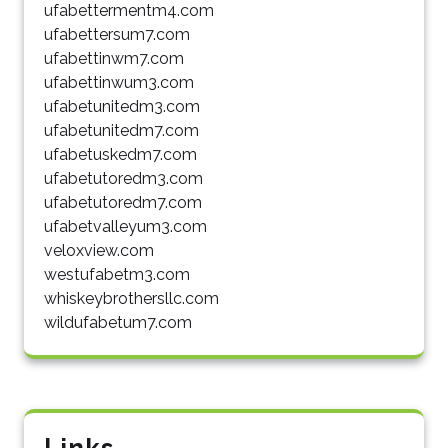
ufabettermentm4.com
ufabettersum7.com
ufabettinwm7.com
ufabettinwum3.com
ufabetunitedm3.com
ufabetunitedm7.com
ufabetuskedm7.com
ufabetutoredm3.com
ufabetutoredm7.com
ufabetvalleyum3.com
veloxview.com
westufabetm3.com
whiskeybrothersllc.com
wildufabetum7.com