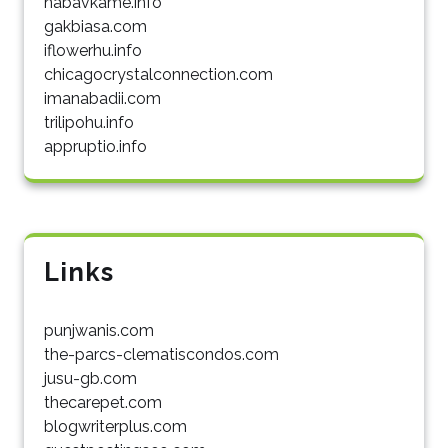
nabavkame.info
gakbiasa.com
iflowerhu.info
chicagocrystalconnection.com
imanabadii.com
trilipohu.info
appruptio.info
Links
punjwanis.com
the-parcs-clematiscondos.com
jusu-gb.com
thecarepet.com
blogwriterplus.com