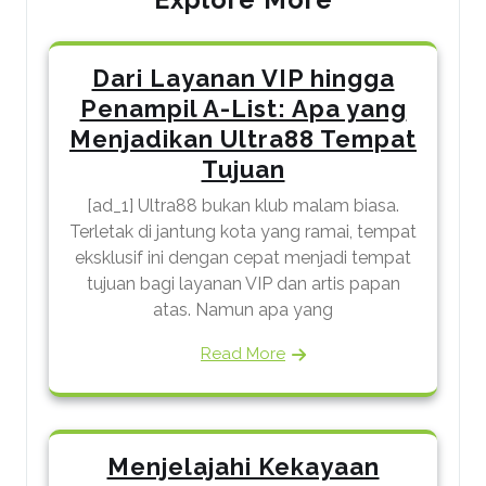
Dari Layanan VIP hingga
Penampil A-List: Apa yang
Menjadikan Ultra88 Tempat
Tujuan
[ad_1] Ultra88 bukan klub malam biasa.
Terletak di jantung kota yang ramai, tempat
eksklusif ini dengan cepat menjadi tempat
tujuan bagi layanan VIP dan artis papan
atas. Namun apa yang
Read More
Menjelajahi Kekayaan