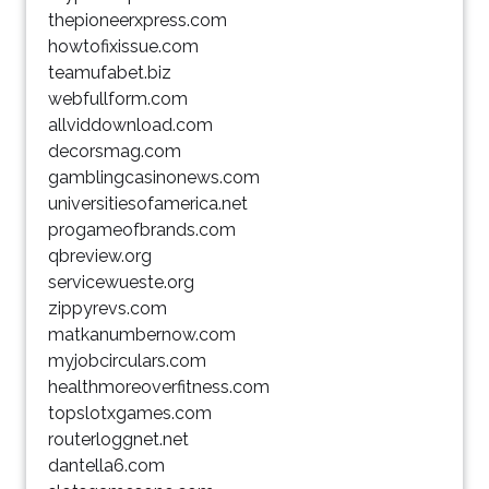
thepioneerxpress.com
howtofixissue.com
teamufabet.biz
webfullform.com
allviddownload.com
decorsmag.com
gamblingcasinonews.com
universitiesofamerica.net
progameofbrands.com
qbreview.org
servicewueste.org
zippyrevs.com
matkanumbernow.com
myjobcirculars.com
healthmoreoverfitness.com
topslotxgames.com
routerloggnet.net
dantella6.com