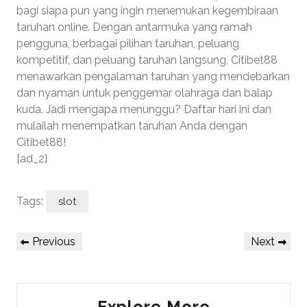
bagi siapa pun yang ingin menemukan kegembiraan
taruhan online. Dengan antarmuka yang ramah
pengguna, berbagai pilihan taruhan, peluang
kompetitif, dan peluang taruhan langsung, Citibet88
menawarkan pengalaman taruhan yang mendebarkan
dan nyaman untuk penggemar olahraga dan balap
kuda. Jadi mengapa menunggu? Daftar hari ini dan
mulailah menempatkan taruhan Anda dengan
Citibet88!
[ad_2]
Tags:
slot
Post
Previous
Next
Previous
Next
navigation
Post
Post
Explore More