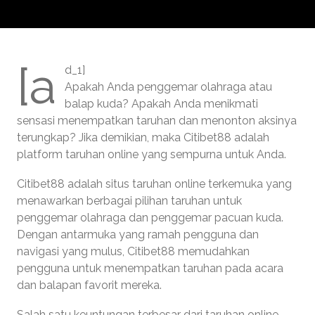
[a
d_1]
Apakah Anda penggemar olahraga atau
balap kuda? Apakah Anda menikmati
sensasi menempatkan taruhan dan menonton aksinya
terungkap? Jika demikian, maka Citibet88 adalah
platform taruhan online yang sempurna untuk Anda.
Citibet88 adalah situs taruhan online terkemuka yang
menawarkan berbagai pilihan taruhan untuk
penggemar olahraga dan penggemar pacuan kuda.
Dengan antarmuka yang ramah pengguna dan
navigasi yang mulus, Citibet88 memudahkan
pengguna untuk menempatkan taruhan pada acara
dan balapan favorit mereka.
Salah satu keuntungan terbesar dari taruhan online