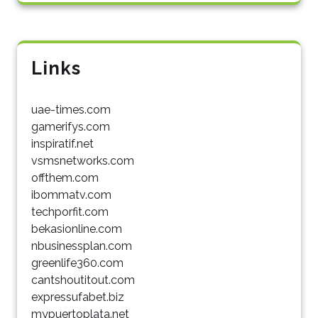
Links
uae-times.com
gamerifys.com
inspiratif.net
vsmsnetworks.com
offthem.com
ibommatv.com
techporfit.com
bekasionline.com
nbusinessplan.com
greenlife360.com
cantshoutitout.com
expressufabet.biz
mypuertoplata.net