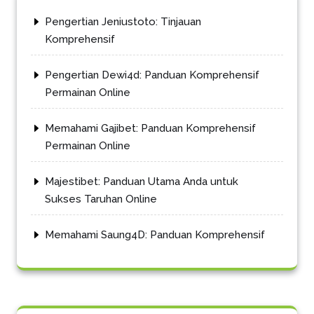
Pengertian Jeniustoto: Tinjauan
Komprehensif
Pengertian Dewi4d: Panduan Komprehensif
Permainan Online
Memahami Gajibet: Panduan Komprehensif
Permainan Online
Majestibet: Panduan Utama Anda untuk
Sukses Taruhan Online
Memahami Saung4D: Panduan Komprehensif