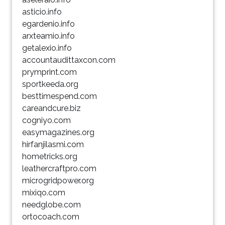
asticio.info
egardenio.info
arxteamio.info
getalexio.info
accountaudittaxcon.com
prymprint.com
sportkeeda.org
besttimespend.com
careandcure.biz
cogniyo.com
easymagazines.org
hirfanjilasmi.com
hometricks.org
leathercraftpro.com
microgridpower.org
mixiqo.com
needglobe.com
ortocoach.com