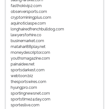
fasthokivip2.com
observersports.com
cryptominingplus.com
aquinoticiaspe.com
longhairedfrenchbulldog.com
lawyersforhire.co
businemarket.com
matahari88play.net
moneydescriptor.com
youthsmagazine.com
painaidee.net
sportsdarkest.com
webtoon.biz
thesportswires.com
hyungpro.com
sportingnewsnet.com
sportstime24day.com
sporteslive.com