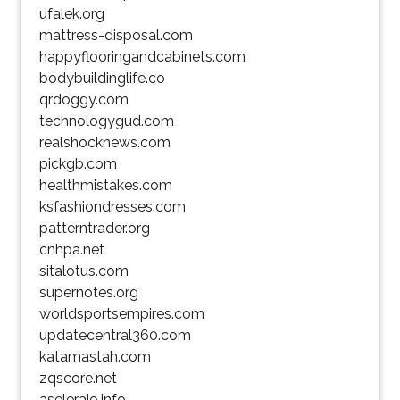
ufalek.org
mattress-disposal.com
happyflooringandcabinets.com
bodybuildinglife.co
qrdoggy.com
technologygud.com
realshocknews.com
pickgb.com
healthmistakes.com
ksfashiondresses.com
patterntrader.org
cnhpa.net
sitalotus.com
supernotes.org
worldsportsempires.com
updatecentral360.com
katamastah.com
zqscore.net
aseleraio.info