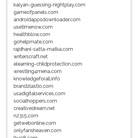
kalyan-guessing-nightplay.com
gameofpanels.com
androidappsdownloader.com
usetimenow.com
healthblow.com
gohelpmate.com
rajdhani-satta-matka.com
writerscraft.net
elearning-childprotection.com
wrestling4mena.com
knowledgeforall.info
brand2lastio.com
usadigitalservices.com
socialhoppers.com
creativedream.net
n2315.com
getwebonline.com
onlyfansheaven.com
lky08.com