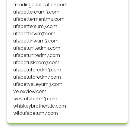
trendingpublication.com
ufabettererum3.com
ufabettermentm4.com
ufabettersum7.com
ufabettinwm7.com
ufabettinwum3.com
ufabetunitedm3.com
ufabetunitedm7.com
ufabetuskedm7.com
ufabetutoredm3.com
ufabetutoredm7.com
ufabetvalleyum3.com
veloxview.com
westufabetm3.com
whiskeybrothersllc.com
wildufabetum7.com