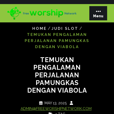
Skip
to
content
Menu
/
/
HOME
JUDI SLOT
TEMUKAN PENGALAMAN
PERJALANAN PAMUNGKAS
DENGAN VIABOLA
TEMUKAN
PENGALAMAN
PERJALANAN
PAMUNGKAS
DENGAN VIABOLA
MAY 13, 2025
ADMIN@FREEWORSHIPNETWORK.COM