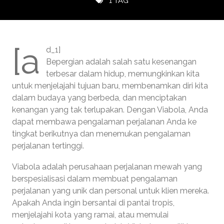
1 TAG
[a
d_1]
Bepergian adalah salah satu kesenangan
terbesar dalam hidup, memungkinkan kita
untuk menjelajahi tujuan baru, membenamkan diri kita
dalam budaya yang berbeda, dan menciptakan
kenangan yang tak terlupakan. Dengan Viabola, Anda
dapat membawa pengalaman perjalanan Anda ke
tingkat berikutnya dan menemukan pengalaman
perjalanan tertinggi.
Viabola adalah perusahaan perjalanan mewah yang
berspesialisasi dalam membuat pengalaman
perjalanan yang unik dan personal untuk klien mereka.
Apakah Anda ingin bersantai di pantai tropis,
menjelajahi kota yang ramai, atau memulai