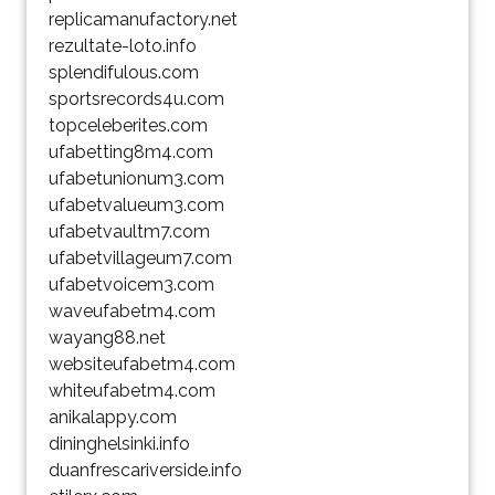
replicamanufactory.net
rezultate-loto.info
splendifulous.com
sportsrecords4u.com
topceleberites.com
ufabetting8m4.com
ufabetunionum3.com
ufabetvalueum3.com
ufabetvaultm7.com
ufabetvillageum7.com
ufabetvoicem3.com
waveufabetm4.com
wayang88.net
websiteufabetm4.com
whiteufabetm4.com
anikalappy.com
dininghelsinki.info
duanfrescariverside.info