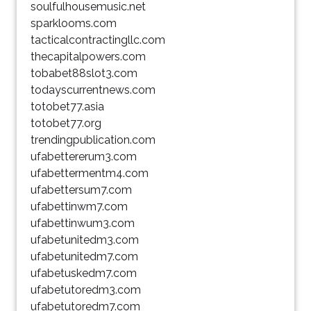
soulfulhousemusic.net
sparklooms.com
tacticalcontractingllc.com
thecapitalpowers.com
tobabet88slot3.com
todayscurrentnews.com
totobet77.asia
totobet77.org
trendingpublication.com
ufabettererum3.com
ufabettermentm4.com
ufabettersum7.com
ufabettinwm7.com
ufabettinwum3.com
ufabetunitedm3.com
ufabetunitedm7.com
ufabetuskedm7.com
ufabetutoredm3.com
ufabetutoredm7.com