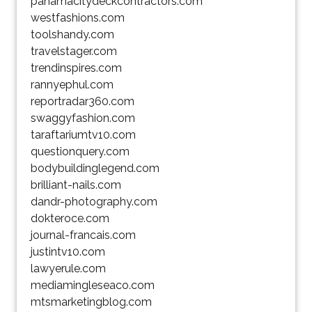
panamacitydeckcontractors.com
westfashions.com
toolshandy.com
travelstager.com
trendinspires.com
rannyephul.com
reportradar360.com
swaggyfashion.com
taraftariumtv10.com
questionquery.com
bodybuildinglegend.com
brilliant-nails.com
dandr-photography.com
dokteroce.com
journal-francais.com
justintv10.com
lawyerule.com
mediamingleseaco.com
mtsmarketingblog.com