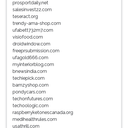
prosportdaily.net
salesinvest22.com
teseract.org
trendy-ama-shop.com
ufabett732m7.com
visiofood.com
droidwindow.com
freeprsubmission.com
ufagold666.com
myinteriorblog.com
bnewsindia.com
techiepick.com
bamzyshop.com
pondycars.com
techonfutures.com
techoologic.com
raspberryketonescanada.org
medihealthrules.com
usathrill.com