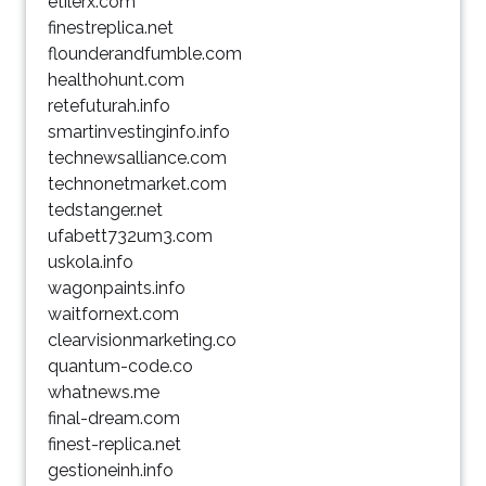
etilerx.com
finestreplica.net
flounderandfumble.com
healthohunt.com
retefuturah.info
smartinvestinginfo.info
technewsalliance.com
technonetmarket.com
tedstanger.net
ufabett732um3.com
uskola.info
wagonpaints.info
waitfornext.com
clearvisionmarketing.co
quantum-code.co
whatnews.me
final-dream.com
finest-replica.net
gestioneinh.info