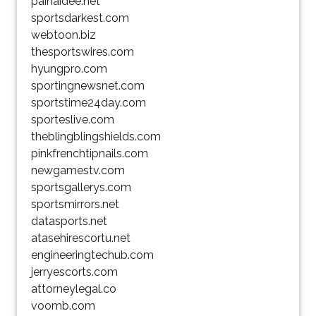
painaidee.net
sportsdarkest.com
webtoon.biz
thesportswires.com
hyungpro.com
sportingnewsnet.com
sportstime24day.com
sporteslive.com
theblingblingshields.com
pinkfrenchtipnails.com
newgamestv.com
sportsgallerys.com
sportsmirrors.net
datasports.net
atasehirescortu.net
engineeringtechub.com
jerryescorts.com
attorneylegal.co
voomb.com