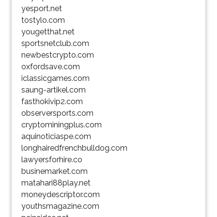
yesport.net
tostylo.com
yougetthat.net
sportsnetclub.com
newbestcrypto.com
oxfordsave.com
iclassicgames.com
saung-artikel.com
fasthokivip2.com
observersports.com
cryptominingplus.com
aquinoticiaspe.com
longhairedfrenchbulldog.com
lawyersforhire.co
businemarket.com
matahari88play.net
moneydescriptor.com
youthsmagazine.com