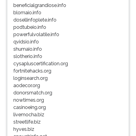
beneficialgrandiose.info
blomaio.info
dosellinfoplete.info
podtubeio.info
powerfulvolatile.info
qvidsio.info
shumaio.info
slotherio.info
cysapluscertification.org
fortnitehacks.org
loginsearch.org
aodecor.org
donorsmatch.org
nowtimes.org
casinoeing.org
livemocha.biz
streetlife.biz
hyves.biz