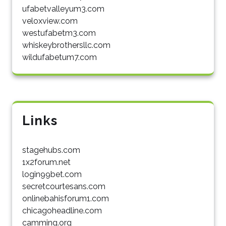
ufabetvalleyum3.com
veloxview.com
westufabetm3.com
whiskeybrothersllc.com
wildufabetum7.com
Links
stagehubs.com
1x2forum.net
login99bet.com
secretcourtesans.com
onlinebahisforum1.com
chicagoheadline.com
camming.org