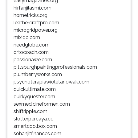
easymagazines.org
hirfanjilasmi.com
hometricks.org
leathercraftpro.com
microgridpower.org
mixiqo.com
needglobe.com
ortocoach.com
passionawe.com
pittsburghpaintingprofessionals.com
plumberryworks.com
psychoterapiawioletanowak.com
quickultimate.com
quirkyquester.com
sexmedicineformen.com
shiftripple.com
slotterpercaya.co
smartcoolbox.com
sohanjitfinances.com