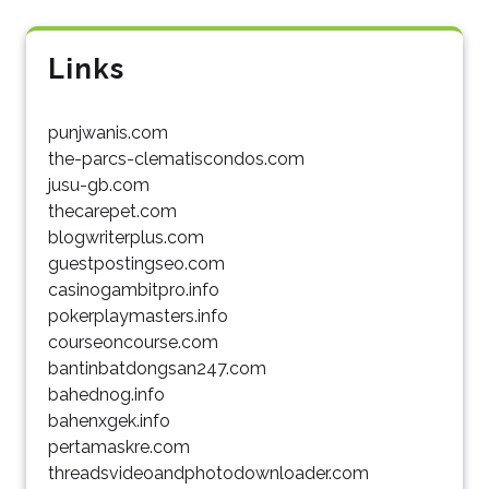
Links
punjwanis.com
the-parcs-clematiscondos.com
jusu-gb.com
thecarepet.com
blogwriterplus.com
guestpostingseo.com
casinogambitpro.info
pokerplaymasters.info
courseoncourse.com
bantinbatdongsan247.com
bahednog.info
bahenxgek.info
pertamaskre.com
threadsvideoandphotodownloader.com