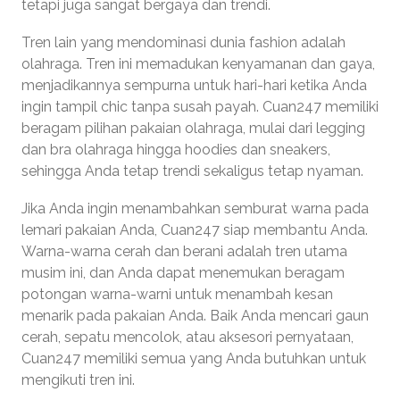
tetapi juga sangat bergaya dan trendi.
Tren lain yang mendominasi dunia fashion adalah
olahraga. Tren ini memadukan kenyamanan dan gaya,
menjadikannya sempurna untuk hari-hari ketika Anda
ingin tampil chic tanpa susah payah. Cuan247 memiliki
beragam pilihan pakaian olahraga, mulai dari legging
dan bra olahraga hingga hoodies dan sneakers,
sehingga Anda tetap trendi sekaligus tetap nyaman.
Jika Anda ingin menambahkan semburat warna pada
lemari pakaian Anda, Cuan247 siap membantu Anda.
Warna-warna cerah dan berani adalah tren utama
musim ini, dan Anda dapat menemukan beragam
potongan warna-warni untuk menambah kesan
menarik pada pakaian Anda. Baik Anda mencari gaun
cerah, sepatu mencolok, atau aksesori pernyataan,
Cuan247 memiliki semua yang Anda butuhkan untuk
mengikuti tren ini.