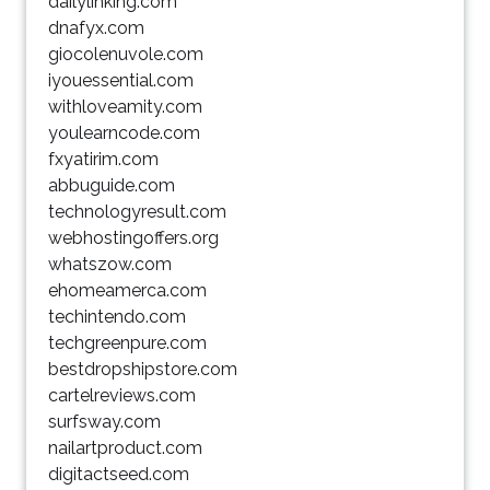
dailylinking.com
dnafyx.com
giocolenuvole.com
iyouessential.com
withloveamity.com
youlearncode.com
fxyatirim.com
abbuguide.com
technologyresult.com
webhostingoffers.org
whatszow.com
ehomeamerca.com
techintendo.com
techgreenpure.com
bestdropshipstore.com
cartelreviews.com
surfsway.com
nailartproduct.com
digitactseed.com