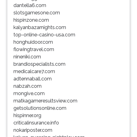
dantella6.com
slotsgamesone.com
hispinzone.com
kalyanbazarnights.com
top-online-casino-usa.com
honghuidoor.com
flowingtravel.com
nineniki.com
brandiospecialists.com
medicalcare7.com
adtennaball.com
nabzah.com
mongive.com
matkagameresultsview.com
getsolutionsonline.com
hispinner.org
criticalinsurance.info
nokariposter.com