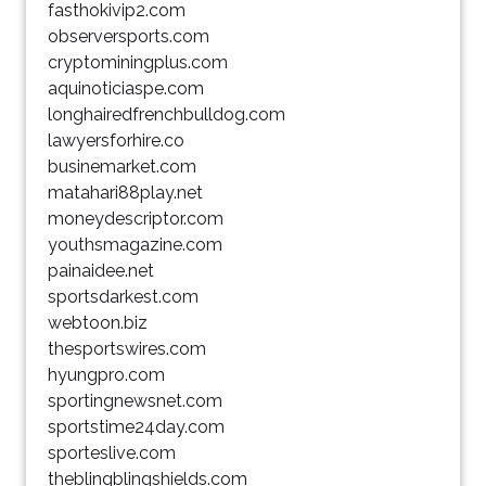
fasthokivip2.com
observersports.com
cryptominingplus.com
aquinoticiaspe.com
longhairedfrenchbulldog.com
lawyersforhire.co
businemarket.com
matahari88play.net
moneydescriptor.com
youthsmagazine.com
painaidee.net
sportsdarkest.com
webtoon.biz
thesportswires.com
hyungpro.com
sportingnewsnet.com
sportstime24day.com
sporteslive.com
theblingblingshields.com