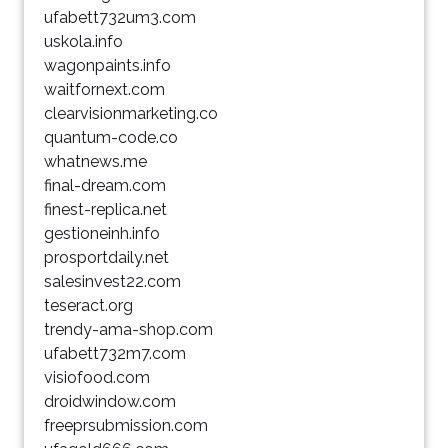
ufabett732um3.com
uskola.info
wagonpaints.info
waitfornext.com
clearvisionmarketing.co
quantum-code.co
whatnews.me
final-dream.com
finest-replica.net
gestioneinh.info
prosportdaily.net
salesinvest22.com
teseract.org
trendy-ama-shop.com
ufabett732m7.com
visiofood.com
droidwindow.com
freeprsubmission.com