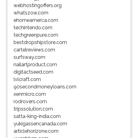
webhostingoffers.org
whatszow.com
ehomeamerca.com
techintendo.com
techgreenpure.com
bestdropshipstore.com
cartelreviews.com
surfsway.com
nailartproduct.com
digitactseed.com
lvlcraft.com
90secondmoneyloans.com
xenmicro.com
rodrovers.com
tripssolution.com
satta-king-india.com
yukigassencanada.com
articlehorizone.com