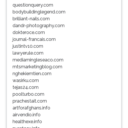
questionquery.com
bodybuildinglegend.com
brilliant-nails.com
dandr-photography.com
dokteroce.com
journal-francais.com
justintv10.com
lawyerule.com
mediamingleseaco.com
mtsmarketingblog.com
nghekiemtien.com
wasirku.com
tejas24.com
poolturbo.com
prachestait.com
artforafghans.info
airvendio.info
healthexe.info