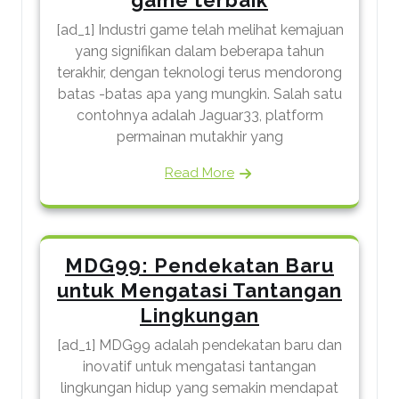
game terbaik
[ad_1] Industri game telah melihat kemajuan
yang signifikan dalam beberapa tahun
terakhir, dengan teknologi terus mendorong
batas -batas apa yang mungkin. Salah satu
contohnya adalah Jaguar33, platform
permainan mutakhir yang
Read More
MDG99: Pendekatan Baru
untuk Mengatasi Tantangan
Lingkungan
[ad_1] MDG99 adalah pendekatan baru dan
inovatif untuk mengatasi tantangan
lingkungan hidup yang semakin mendapat