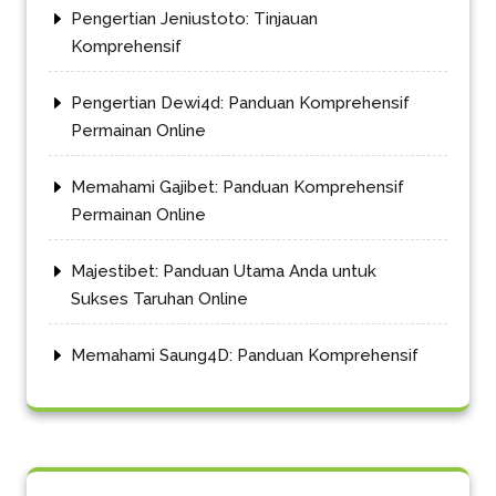
Pengertian Jeniustoto: Tinjauan
Komprehensif
Pengertian Dewi4d: Panduan Komprehensif
Permainan Online
Memahami Gajibet: Panduan Komprehensif
Permainan Online
Majestibet: Panduan Utama Anda untuk
Sukses Taruhan Online
Memahami Saung4D: Panduan Komprehensif