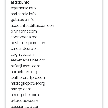
asticio.info
egardenio.info
arxteamio.info
getalexio.info
accountaudittaxcon.com
prymprint.com
sportkeeda.org
besttimespend.com
careandcure.biz
cogniyo.com
easymagazines.org
hirfanjilasmi.com
hometricks.org
leathercraftpro.com
microgridpower.org
mixiqo.com
needglobe.com
ortocoach.com
passionawe.com