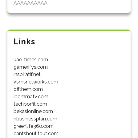
AAAAAAAAAA
Links
uae-times.com
gamerifys.com
inspiratif.net
vsmsnetworks.com
offthem.com
ibommatv.com
techporfit.com
bekasionline.com
nbusinessplan.com
greenlife360.com
cantshoutitout.com