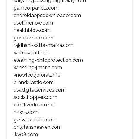
kalyan-guessing-nightplay.com
gameofpanels.com
androidappsdownloader.com
usetimenow.com
healthblow.com
gohelpmate.com
rajdhani-satta-matka.com
writerscraft.net
elearning-childprotection.com
wrestling4mena.com
knowledgeforall.info
brand2lastio.com
usadigitalservices.com
socialhoppers.com
creativedream.net
n2315.com
getwebonline.com
onlyfansheaven.com
lky08.com