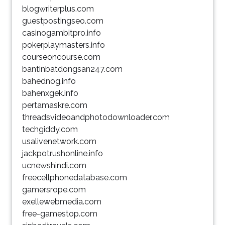
blogwriterplus.com
guestpostingseo.com
casinogambitpro.info
pokerplaymasters.info
courseoncourse.com
bantinbatdongsan247.com
bahednog.info
bahenxgek.info
pertamaskre.com
threadsvideoandphotodownloader.com
techgiddy.com
usalivenetwork.com
jackpotrushonline.info
ucnewshindi.com
freecellphonedatabase.com
gamersrope.com
exellewebmedia.com
free-gamestop.com