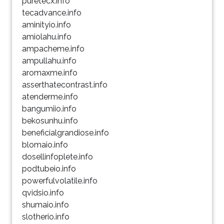
puretecx.info
tecadvance.info
aminityio.info
amiolahu.info
ampacheme.info
ampullahu.info
aromaxme.info
asserthatecontrast.info
atenderme.info
bangumiio.info
bekosunhu.info
beneficialgrandiose.info
blomaio.info
dosellinfoplete.info
podtubeio.info
powerfulvolatile.info
qvidsio.info
shumaio.info
slotherio.info