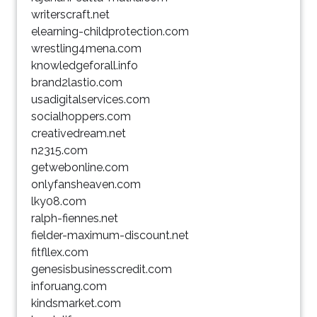
writerscraft.net
elearning-childprotection.com
wrestling4mena.com
knowledgeforall.info
brand2lastio.com
usadigitalservices.com
socialhoppers.com
creativedream.net
n2315.com
getwebonline.com
onlyfansheaven.com
lky08.com
ralph-fiennes.net
fielder-maximum-discount.net
fitfllex.com
genesisbusinesscredit.com
inforuang.com
kindsmarket.com