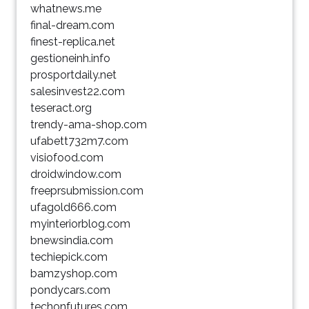
whatnews.me
final-dream.com
finest-replica.net
gestioneinh.info
prosportdaily.net
salesinvest22.com
teseract.org
trendy-ama-shop.com
ufabett732m7.com
visiofood.com
droidwindow.com
freeprsubmission.com
ufagold666.com
myinteriorblog.com
bnewsindia.com
techiepick.com
bamzyshop.com
pondycars.com
techonfutures.com