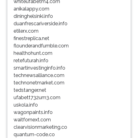
whiteufabetm4.com
anikalappy.com
dininghelsinki.info
duanfrescariverside.info
etilerx.com
finestreplica.net
flounderandfumble.com
healthohunt.com
retefuturah.info
smartinvestinginfo.info
technewsalliance.com
technonetmarket.com
tedstanger.net
ufabett732um3.com
uskola.info
wagonpaints.info
waitfornext.com
clearvisionmarketing.co
quantum-code.co