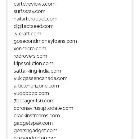
cartelreviews.com
surfsway.com
nailartproduct.com
digitactseed.com
lvlcraft.com
90secondmoneyloans.com
xenmicro.com
rodrovers.com
tripssolution.com
satta-king-india.com
yukigassencanada.com
articlehorizone.com
yuqqbbzp.com
7betagents6.com
coronavirusuptodate.com
crackinstreams.com
gadgetspak.com
gearsngadget.com
hireseodoctor.com