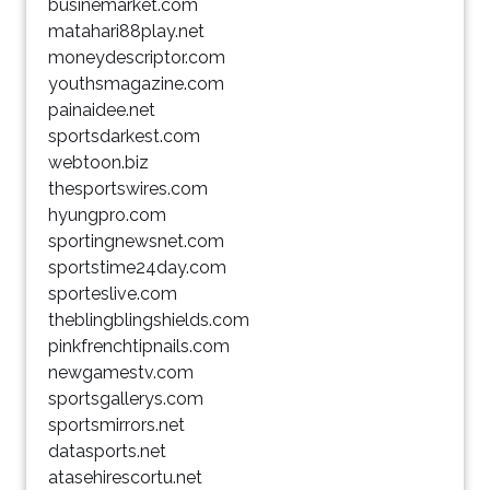
businemarket.com
matahari88play.net
moneydescriptor.com
youthsmagazine.com
painaidee.net
sportsdarkest.com
webtoon.biz
thesportswires.com
hyungpro.com
sportingnewsnet.com
sportstime24day.com
sporteslive.com
theblingblingshields.com
pinkfrenchtipnails.com
newgamestv.com
sportsgallerys.com
sportsmirrors.net
datasports.net
atasehirescortu.net