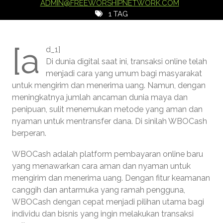
ADMIN@FREEWORSHIPNETWORK.COM
1 TAG
[a
d_1]
Di dunia digital saat ini, transaksi online telah
menjadi cara yang umum bagi masyarakat
untuk mengirim dan menerima uang. Namun, dengan
meningkatnya jumlah ancaman dunia maya dan
penipuan, sulit menemukan metode yang aman dan
nyaman untuk mentransfer dana. Di sinilah WBOCash
berperan.
WBOCash adalah platform pembayaran online baru
yang menawarkan cara aman dan nyaman untuk
mengirim dan menerima uang. Dengan fitur keamanan
canggih dan antarmuka yang ramah pengguna,
WBOCash dengan cepat menjadi pilihan utama bagi
individu dan bisnis yang ingin melakukan transaksi