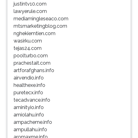
justintv10.com
lawyerule.com
mediamingleseaco.com
mtsmarketingblog.com
nghekiemtien.com
wasirku.com
tejas24.com
poolturbo.com
prachestait.com
artforafghans.info
airvendio.info
healthexe.info
puretecx.info
tecadvance.info
aminityio.info
amiolahu.info
ampacheme.info
ampullahu.info
aromaxme.info