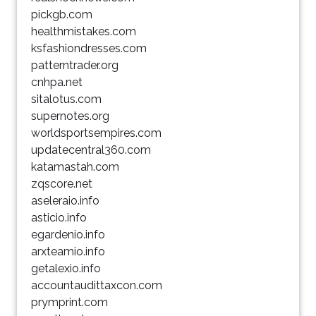
pickgb.com
healthmistakes.com
ksfashiondresses.com
patterntrader.org
cnhpa.net
sitalotus.com
supernotes.org
worldsportsempires.com
updatecentral360.com
katamastah.com
zqscore.net
aseleraio.info
asticio.info
egardenio.info
arxteamio.info
getalexio.info
accountaudittaxcon.com
prymprint.com