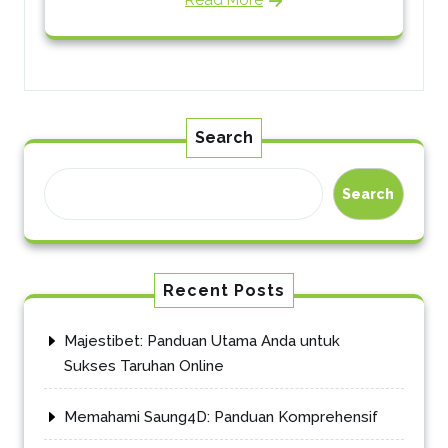
Read More
Search
Search
Recent Posts
Majestibet: Panduan Utama Anda untuk
Sukses Taruhan Online
Memahami Saung4D: Panduan Komprehensif