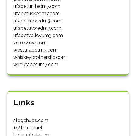
ufabetunitedm7.com
ufabetuskedm7.com
ufabetutoredm3.com
ufabetutoredm7.com
ufabetvalleyum3.com
veloxview.com
westufabetm3.com
whiskeybrothersllc.com
wildufabetum7.com
Links
stagehubs.com
1x2forum.net
login99bet.com