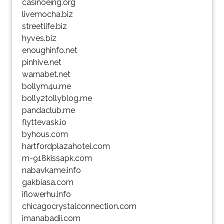
casinoeing.org
livemocha.biz
streetlife.biz
hyves.biz
enoughinfo.net
pinhive.net
warnabet.net
bollym4u.me
bolly2tollyblog.me
pandaclub.me
flyttevask.io
byhous.com
hartfordplazahotel.com
m-918kissapk.com
nabavkame.info
gakbiasa.com
iflowerhu.info
chicagocrystalconnection.com
imanabadii.com