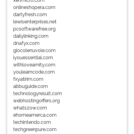
xenmicro.com
onlineshopera.com
dartyfresh.com
lewisenterprises.net
pcsoftwarefree.org
dailylinking.com
dnafyx.com
giocolenuvole.com
iyouessential.com
withloveamity.com
youlearncode.com
fxyatirim.com
abbuguide.com
technologyresult.com
webhostingoffers.org
whatszow.com
ehomeamerca.com
techintendo.com
techgreenpure.com