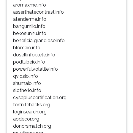
aromaxme.info
asserthatecontrast.info
atenderme.info
bangumiio.info
bekosunhu.info
beneficialgrandiose.info
blomaio.info
dosellinfoplete.info
podtubeio.info
powerfulvolatile.info
qvidsio.info
shumaio.info
slotherio.info
cysapluscertification.org
fortnitehacks.org
loginsearch.org
aodecor.org
donorsmatch.org