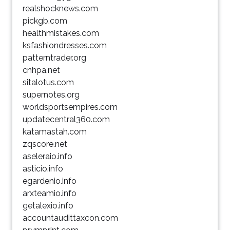
realshocknews.com
pickgb.com
healthmistakes.com
ksfashiondresses.com
patterntrader.org
cnhpa.net
sitalotus.com
supernotes.org
worldsportsempires.com
updatecentral360.com
katamastah.com
zqscore.net
aseleraio.info
asticio.info
egardenio.info
arxteamio.info
getalexio.info
accountaudittaxcon.com