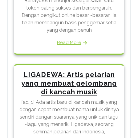
Rahayu88 menonjol sebagai salah satu
tokoh paling sukses dan berpengaruh.
Dengan pengikut online besar -besaran, ia
telah membangun basis penggemar setia
yang dengan penuh
Read More
LIGADEWA: Artis pelarian
yang membuat gelombang
di kancah musik
[ad_1] Ada artis baru di kancah musik yang
dengan cepat membuat nama untuk dirinya
sendiri dengan suaranya yang unik dan lagu
-lagu yang menarik. Ligadewa, seorang
seniman pelarian dari Indonesia,