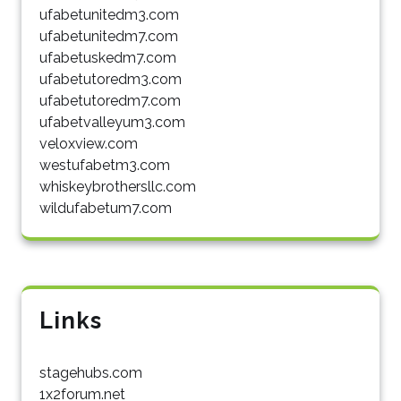
ufabetunitedm3.com
ufabetunitedm7.com
ufabetuskedm7.com
ufabetutoredm3.com
ufabetutoredm7.com
ufabetvalleyum3.com
veloxview.com
westufabetm3.com
whiskeybrothersllc.com
wildufabetum7.com
Links
stagehubs.com
1x2forum.net