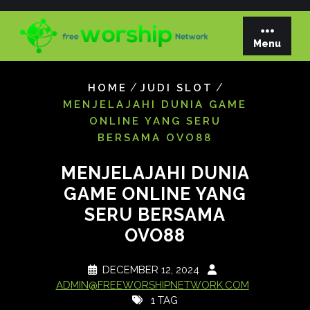
Skip
to
content
Menu
/
/
HOME
JUDI SLOT
MENJELAJAHI DUNIA GAME
ONLINE YANG SERU
BERSAMA OVO88
MENJELAJAHI DUNIA
GAME ONLINE YANG
SERU BERSAMA
OVO88
DECEMBER 12, 2024
ADMIN@FREEWORSHIPNETWORK.COM
1 TAG