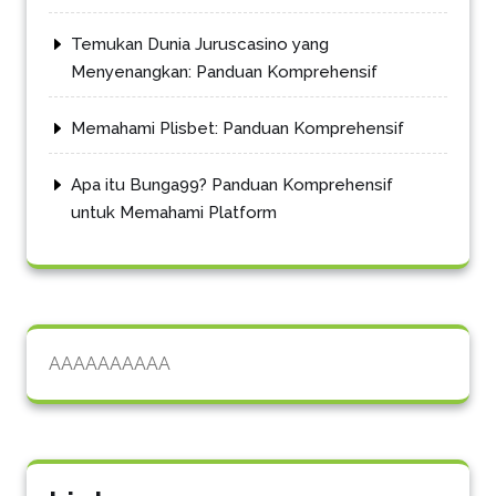
Temukan Dunia Juruscasino yang
Menyenangkan: Panduan Komprehensif
Memahami Plisbet: Panduan Komprehensif
Apa itu Bunga99? Panduan Komprehensif
untuk Memahami Platform
AAAAAAAAAA