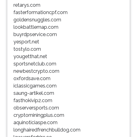
retarys.com
fasterformationcpf.com
goldensnuggles.com
lookbattlemap.com
buyrdpservice.com
yesport.net
tostylo.com
yougetthat.net
sportsnetclub.com
newbestcrypto.com
oxfordsave.com
iclassicgames.com
saung-artikel.com
fasthokivip2.com
observersports.com
cryptominingplus.com
aquinoticiaspe.com
longhairedfrenchbulldog.com