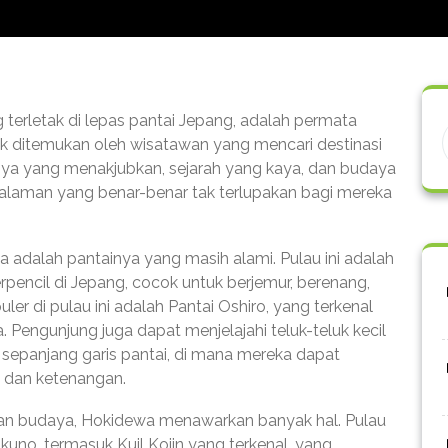
 terletak di lepas pantai Jepang, adalah permata
 ditemukan oleh wisatawan yang mencari destinasi
nya yang menakjubkan, sejarah yang kaya, dan budaya
laman yang benar-benar tak terlupakan bagi mereka
a adalah pantainya yang masih alami. Pulau ini adalah
rpencil di Jepang, cocok untuk berjemur, berenang,
uler di pulau ini adalah Pantai Oshiro, yang terkenal
. Pengunjung juga dapat menjelajahi teluk-teluk kecil
i sepanjang garis pantai, di mana mereka dapat
n dan ketenangan.
 dan budaya, Hokidewa menawarkan banyak hal. Pulau
 kuno, termasuk Kuil Kojin yang terkenal, yang