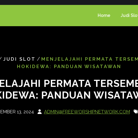
Home
Judi Slo
/
/
JUDI SLOT
MENJELAJAHI PERMATA TERSE
HOKIDEWA: PANDUAN WISATAWAN
ELAJAHI PERMATA TERSEM
IDEWA: PANDUAN WISATA
EMBER 13, 2024
ADMIN@FREEWORSHIPNETWORK.COM