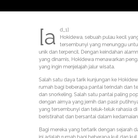
[a
d_1]
Hokidewa, sebuah pulau kecil yang
tersembunyi yang menunggu untuk
unik dan terpencil. Dengan keindahan alam
yang dinamis, Hokidewa menawarkan penga
yang ingin menjelajah jalur wisata.
Salah satu daya tarik kunjungan ke Hokidew
rumah bagi beberapa pantai terindah dan te
dan snorkeling. Salah satu pantai paling pop
dengan airnya yang jernih dan pasir putihnya
yang tersembunyi dan teluk-teluk rahasia d
beristirahat dan bersantai dalam kedamaia
Bagi mereka yang tertarik dengan sejarah
ini adalah rumah bagi beberapa kuil dan kuil