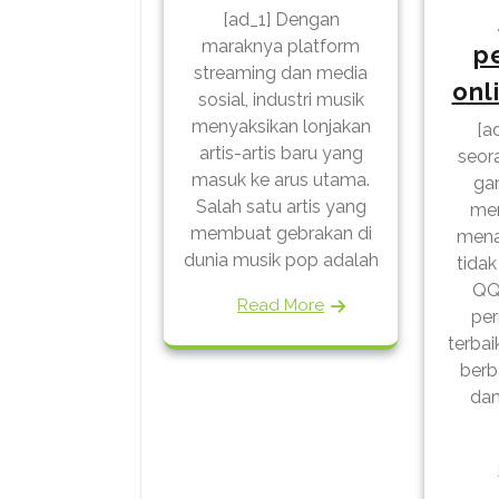
[ad_1] Dengan
maraknya platform
p
streaming dan media
onl
sosial, industri musik
menyaksikan lonjakan
[a
artis-artis baru yang
seor
masuk ke arus utama.
ga
Salah satu artis yang
men
membuat gebrakan di
mena
dunia musik pop adalah
tidak 
QQ
Read More
per
terbai
berb
dan