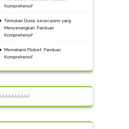
Komprehensif
Temukan Dunia Juruscasino yang
Menyenangkan: Panduan
Komprehensif
Memahami Plisbet: Panduan
Komprehensif
AAAAAAAAAA